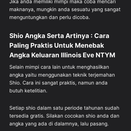
Jika anda memiliki mimpi maka coba mencari
maknanya, mungkin anda sesuatu yang sangat
menguntungkan dan perlu dicoba.
Shio Angka Serta Artinya : Cara
Paling Praktis Untuk Menebak
Angka Keluaran Illinois Eve NTYM
Selain mimpi cara lain untuk menghasilkan
angka yaitu menggunakan teknik terjemahan
Shio. Cara ini sangat praktis, namun anda
butuh ketelitian.
Setiap shio dalam satu periode tahunan sudah
tersedia gratis. Silakan cocokan shio anda dan
angka yang ada di dalamnya, lalu pasang.