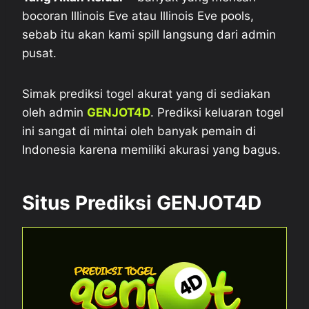
bocoran Illinois Eve atau Illinois Eve pools,
sebab itu akan kami spill langsung dari admin
pusat.
Simak prediksi togel akurat yang di sediakan
oleh admin
GENJOT4D
. Prediksi keluaran togel
ini sangat di mintai oleh banyak pemain di
Indonesia karena memiliki akurasi yang bagus.
Situs Prediksi GENJOT4D