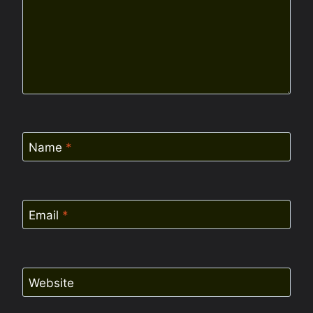
Name
*
Email
*
Website