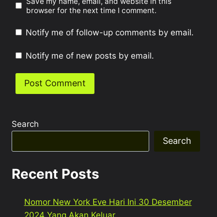
Save my name, email, and website in this
browser for the next time I comment.
Notify me of follow-up comments by email.
Notify me of new posts by email.
Search
Search
Recent Posts
Nomor New York Eve Hari Ini 30 Desember
2024 Yang Akan Keluar