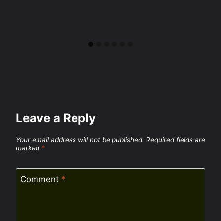
Leave a Reply
Your email address will not be published.
Required fields are
marked
*
Comment
*