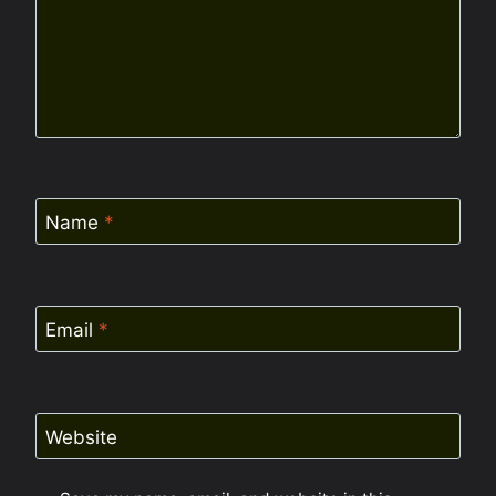
Name
*
Email
*
Website