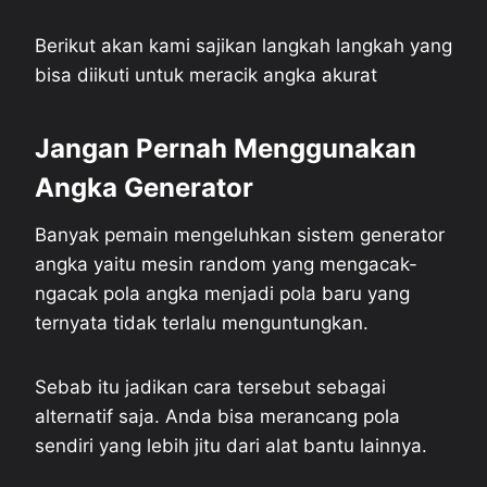
Berikut akan kami sajikan langkah langkah yang
bisa diikuti untuk meracik angka akurat
Jangan Pernah Menggunakan
Angka Generator
Banyak pemain mengeluhkan sistem generator
angka yaitu mesin random yang mengacak-
ngacak pola angka menjadi pola baru yang
ternyata tidak terlalu menguntungkan.
Sebab itu jadikan cara tersebut sebagai
alternatif saja. Anda bisa merancang pola
sendiri yang lebih jitu dari alat bantu lainnya.