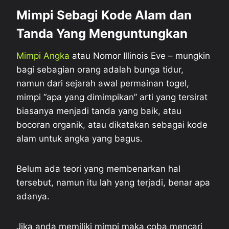
Mimpi Sebagi Kode Alam dan
Tanda Yang Menguntungkan
Mimpi Angka
atau Nomor Illinois Eve – mungkin
bagi sebagian orang adalah bunga tidur,
namun dari sejarah awal permainan togel,
mimpi “apa yang dimimpikan” arti yang tersirat
biasanya menjadi tanda yang baik, atau
bocoran organik, atau dikatakan sebagai kode
alam untuk angka yang bagus.
Belum ada teori yang membenarkan hal
tersebut, namun itu lah yang terjadi, benar apa
adanya.
Jika anda memiliki mimpi maka coba mencari