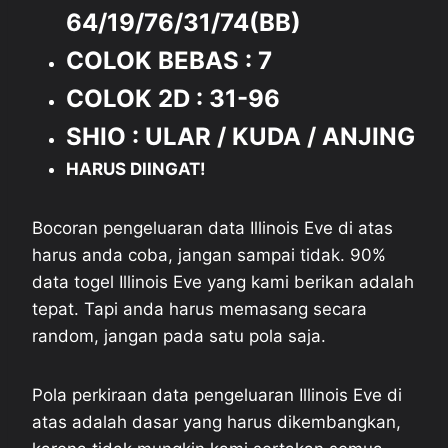
64/19/76/31/74(BB)
COLOK BEBAS : 7
COLOK 2D : 31-96
SHIO : ULAR
/ KUDA / ANJING
HARUS DIINGAT!
Bocoran pengeluaran data Illinois Eve di atas
harus anda coba, jangan sampai tidak. 90%
data togel Illinois Eve yang kami berikan adalah
tepat. Tapi anda harus memasang secara
random, jangan pada satu pola saja.
Pola perkiraan data pengeluaran Illinois Eve di
atas adalah dasar yang harus dikembangkan,