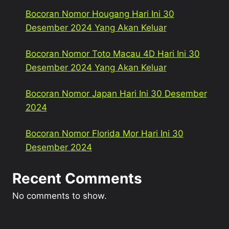
Bocoran Nomor Hougang Hari Ini 30
Desember 2024 Yang Akan Keluar
Bocoran Nomor Toto Macau 4D Hari Ini 30
Desember 2024 Yang Akan Keluar
Bocoran Nomor Japan Hari Ini 30 Desember
2024
Bocoran Nomor Florida Mor Hari Ini 30
Desember 2024
Recent Comments
No comments to show.