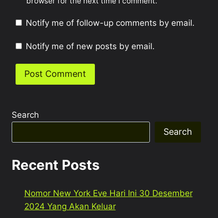
browser for the next time I comment.
Notify me of follow-up comments by email.
Notify me of new posts by email.
Search
Search
Recent Posts
Nomor New York Eve Hari Ini 30 Desember
2024 Yang Akan Keluar