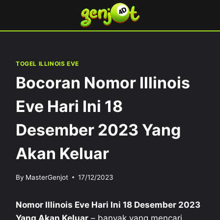
Skip
to
content
TOGEL ILLINOIS EVE
Bocoran Nomor Illinois
Eve Hari Ini 18
Desember 2023 Yang
Akan Keluar
By
MasterGenjot
17/12/2023
Nomor Illinois Eve Hari Ini 18 Desember 2023
Yang Akan Keluar
– banyak yang mencari