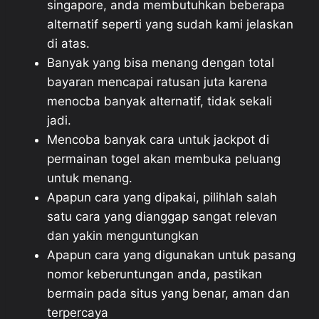
singapore, anda membutuhkan beberapa
alternatif seperti yang sudah kami jelaskan
di atas.
Banyak yang bisa menang dengan total
bayaran mencapai ratusan juta karena
menocba banyak alternatif, tidak sekali
jadi.
Mencoba banyak cara untuk jackpot di
permainan togel akan membuka peluang
untuk menang.
Apapun cara yang dipakai, pilihlah salah
satu cara yang dianggap sangat relevan
dan yakin menguntungkan
Apapun cara yang digunakan untuk pasang
nomor keberuntungan anda, pastikan
bermain pada situs yang benar, aman dan
terpercaya