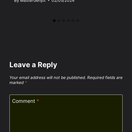
By
MasterGenjot
02/05/2024
Leave a Reply
Your email address will not be published.
Required fields are
marked
*
Comment
*