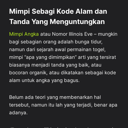
Mimpi Sebagi Kode Alam dan
Tanda Yang Menguntungkan
Mimpi Angka
atau Nomor Illinois Eve – mungkin
bagi sebagian orang adalah bunga tidur,
namun dari sejarah awal permainan togel,
mimpi “apa yang dimimpikan” arti yang tersirat
biasanya menjadi tanda yang baik, atau
bocoran organik, atau dikatakan sebagai kode
alam untuk angka yang bagus.
Belum ada teori yang membenarkan hal
tersebut, namun itu lah yang terjadi, benar apa
adanya.