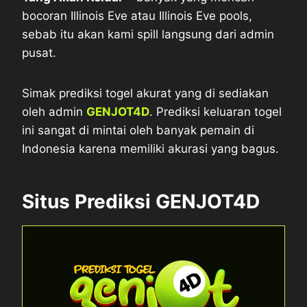
bocoran Illinois Eve atau Illinois Eve pools,
sebab itu akan kami spill langsung dari admin
pusat.
Simak prediksi togel akurat yang di sediakan
oleh admin
GENJOT4D
. Prediksi keluaran togel
ini sangat di mintai oleh banyak pemain di
Indonesia karena memiliki akurasi yang bagus.
Situs Prediksi GENJOT4D