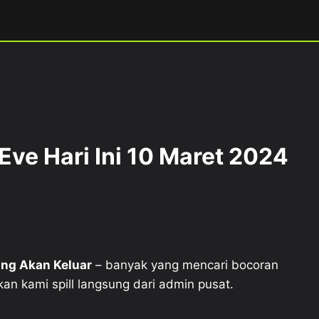
Eve Hari Ini 10 Maret 2024
Yang Akan Keluar
– banyak yang mencari bocoran
 akan kami spill langsung dari admin pusat.