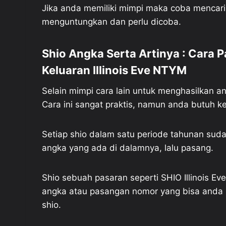
Jika anda memiliki mimpi maka coba mencar
menguntungkan dan perlu dicoba.
Shio Angka Serta Artinya : Cara 
Keluaran Illinois Eve NTYM
Selain mimpi cara lain untuk menghasilkan a
Cara ini sangat praktis, namun anda butuh ket
Setiap shio dalam satu periode tahunan suda
angka yang ada di dalamnya, lalu pasang.
Shio sebuah pasaran seperti SHIO Illinois E
angka atau pasangan nomor yang bisa anda mi
shio.