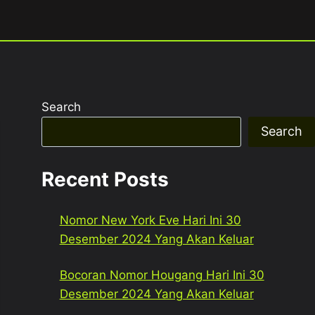
Search
Search
Recent Posts
Nomor New York Eve Hari Ini 30
Desember 2024 Yang Akan Keluar
Bocoran Nomor Hougang Hari Ini 30
Desember 2024 Yang Akan Keluar