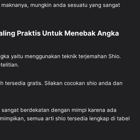
i maknanya, mungkin anda sesuatu yang sangat
Paling Praktis Untuk Menebak Angka
ngka yaitu menggunakan teknik terjemahan Shio.
elitian.
h tersedia gratis. Silakan cocokan shio anda dan
ve sangat berdekatan dengan mimpi karena ada
mpikan, semua arti shio tersedia lengkap di tabel