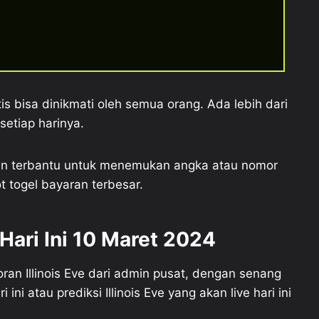
is bisa dinikmati oleh semua orang. Ada lebih dari
setiap harinya.
kan terbantu untuk menemukan angka atau nomor
 togel bayaran terbesar.
 Hari Ini 10 Maret 2024
an Illinois Eve dari admin pusat, dengan senang
 ini atau prediksi Illinois Eve yang akan live hari ini