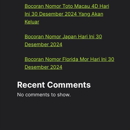
Bocoran Nomor Toto Macau 4D Hari
Ini 30 Desember 2024 Yang Akan
Keluar
Bocoran Nomor Japan Hari Ini 30
Desember 2024
Bocoran Nomor Florida Mor Hari Ini 30
Desember 2024
Recent Comments
No comments to show.