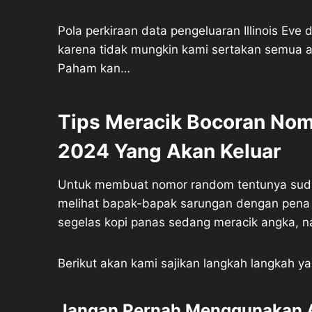
Pola perkiraan data pengeluaran Illinois Eve
karena tidak mungkin kami sertakan semua a
Paham kan…
Tips Meracik Bocoran
Nomo
2024 Yang Akan Keluar
Untuk membuat nomor random tentunya suda
melihat bapak-bapak sarungan dengan pena d
segelas kopi panas sedang meracik angka, nah 
Berikut akan kami sajikan langkah langkah ya
Jangan Pernah Menggunakan 