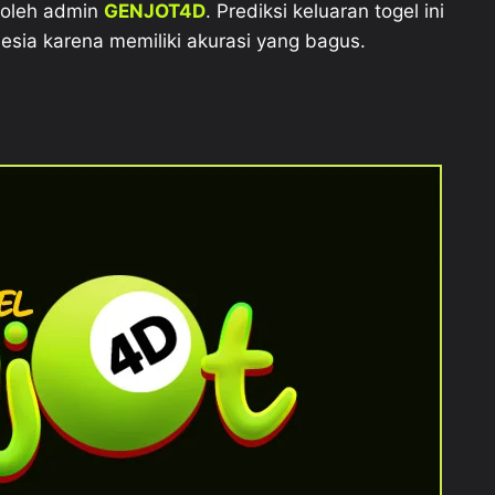
n oleh admin
GENJOT4D
. Prediksi keluaran togel ini
esia karena memiliki akurasi yang bagus.