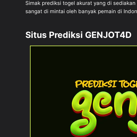
Simak prediksi togel akurat yang di sediaka
sangat di mintai oleh banyak pemain di Indon
Situs Prediksi GENJOT4D