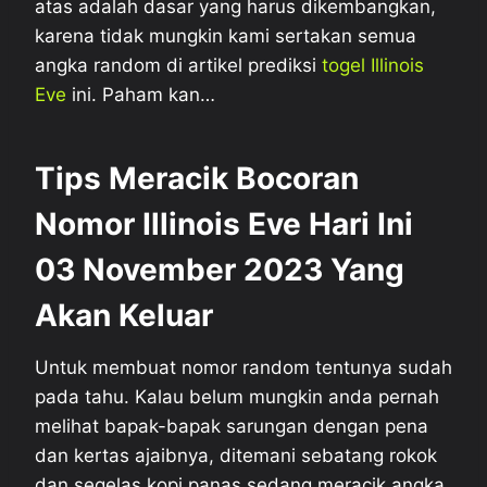
atas adalah dasar yang harus dikembangkan,
karena tidak mungkin kami sertakan semua
angka random di artikel prediksi
togel Illinois
Eve
ini. Paham kan…
Tips Meracik Bocoran
Nomor Illinois Eve Hari Ini
03 November 2023 Yang
Akan Keluar
Untuk membuat nomor random tentunya sudah
pada tahu. Kalau belum mungkin anda pernah
melihat bapak-bapak sarungan dengan pena
dan kertas ajaibnya, ditemani sebatang rokok
dan segelas kopi panas sedang meracik angka,