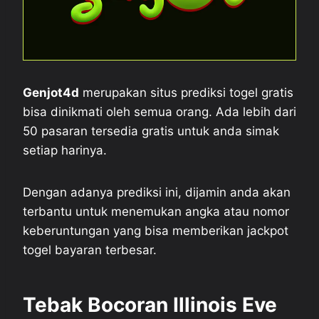
Genjot4d
merupakan situs prediksi togel gratis
bisa dinikmati oleh semua orang. Ada lebih dari
50 pasaran tersedia gratis untuk anda simak
setiap harinya.
Dengan adanya prediksi ini, dijamin anda akan
terbantu untuk menemukan angka atau nomor
keberuntungan yang bisa memberikan jackpot
togel bayaran terbesar.
Tebak Bocoran Illinois Eve