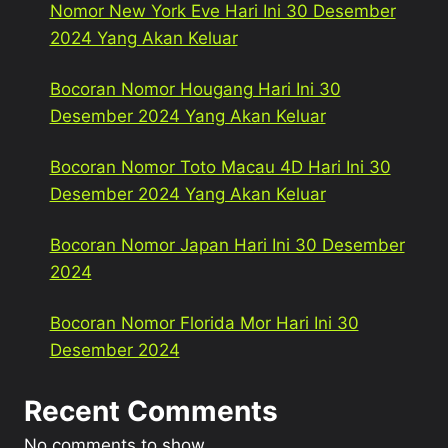
Nomor New York Eve Hari Ini 30 Desember
2024 Yang Akan Keluar
Bocoran Nomor Hougang Hari Ini 30
Desember 2024 Yang Akan Keluar
Bocoran Nomor Toto Macau 4D Hari Ini 30
Desember 2024 Yang Akan Keluar
Bocoran Nomor Japan Hari Ini 30 Desember
2024
Bocoran Nomor Florida Mor Hari Ini 30
Desember 2024
Recent Comments
No comments to show.