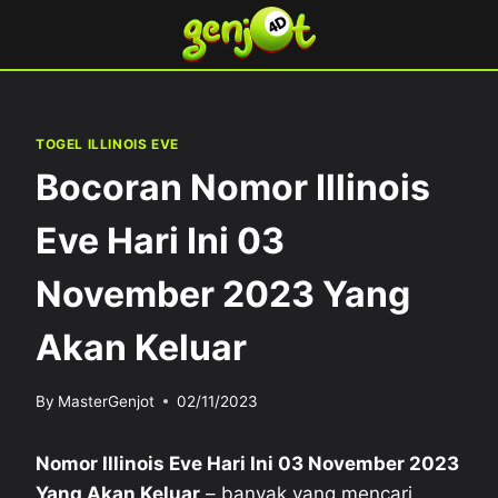
Skip
to
content
TOGEL ILLINOIS EVE
Bocoran Nomor Illinois
Eve Hari Ini 03
November 2023 Yang
Akan Keluar
By
MasterGenjot
02/11/2023
Nomor Illinois Eve Hari Ini 03 November 2023
Yang Akan Keluar
– banyak yang mencari