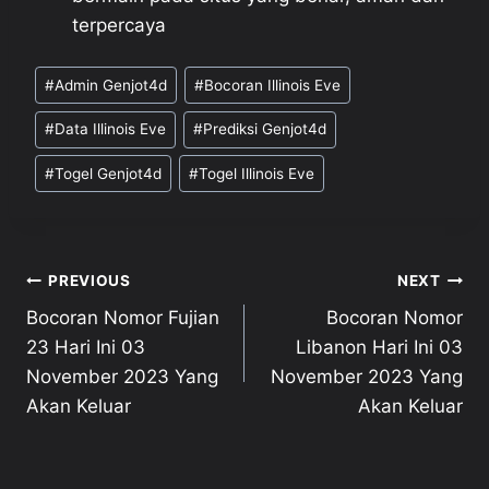
terpercaya
Post
#
Admin Genjot4d
#
Bocoran Illinois Eve
Tags:
#
Data Illinois Eve
#
Prediksi Genjot4d
#
Togel Genjot4d
#
Togel Illinois Eve
Post
PREVIOUS
NEXT
Bocoran Nomor Fujian
Bocoran Nomor
navigation
23 Hari Ini 03
Libanon Hari Ini 03
November 2023 Yang
November 2023 Yang
Akan Keluar
Akan Keluar