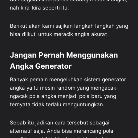
nah kira-kira seperti itu.
Berikut akan kami sajikan langkah langkah yang
bisa diikuti untuk meracik angka akurat
Jangan Pernah Menggunakan
Angka Generator
Banyak pemain mengeluhkan sistem generator
angka yaitu mesin random yang mengacak-
ngacak pola angka menjadi pola baru yang
ternyata tidak terlalu menguntungkan.
Sebab itu jadikan cara tersebut sebagai
alternatif saja. Anda bisa merancang pola