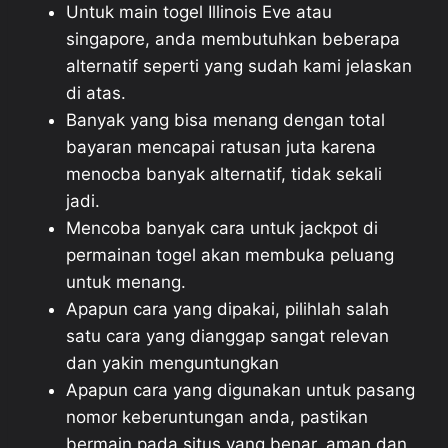
Untuk main togel Illinois Eve atau
singapore, anda membutuhkan beberapa
alternatif seperti yang sudah kami jelaskan
di atas.
Banyak yang bisa menang dengan total
bayaran mencapai ratusan juta karena
menocba banyak alternatif, tidak sekali
jadi.
Mencoba banyak cara untuk jackpot di
permainan togel akan membuka peluang
untuk menang.
Apapun cara yang dipakai, pilihlah salah
satu cara yang dianggap sangat relevan
dan yakin menguntungkan
Apapun cara yang digunakan untuk pasang
nomor keberuntungan anda, pastikan
bermain pada situs yang benar, aman dan