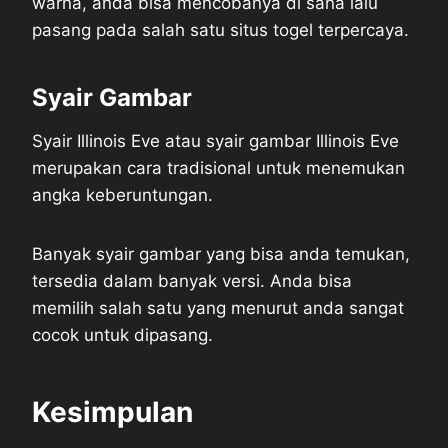
warna, anda bisa mencobanya di sana lalu
pasang pada salah satu situs togel terpercaya.
Syair Gambar
Syair Illinois Eve atau syair gambar Illinois Eve
merupakan cara tradisional untuk menemukan
angka keberuntungan.
Banyak syair gambar yang bisa anda temukan,
tersedia dalam banyak versi. Anda bisa
memilih salah satu yang menurut anda sangat
cocok untuk dipasang.
Kesimpulan