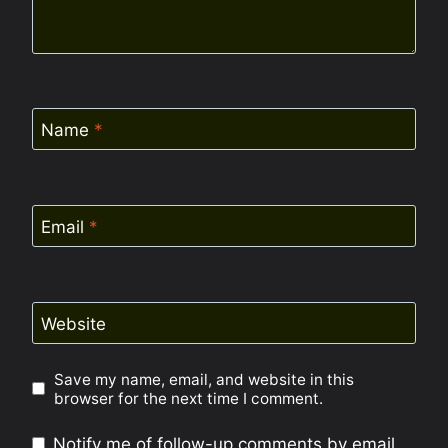
Name
*
Email
*
Website
Save my name, email, and website in this
browser for the next time I comment.
Notify me of follow-up comments by email.