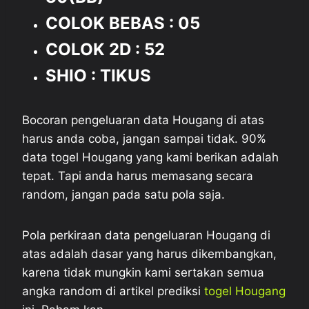
COLOK BEBAS : 05
COLOK 2D : 52
SHIO : TIKUS
Bocoran pengeluaran data Hougang di atas
harus anda coba, jangan sampai tidak. 90%
data togel Hougang yang kami berikan adalah
tepat. Tapi anda harus memasang secara
random, jangan pada satu pola saja.
Pola perkiraan data pengeluaran Hougang di
atas adalah dasar yang harus dikembangkan,
karena tidak mungkin kami sertakan semua
angka random di artikel prediksi
togel Hougang