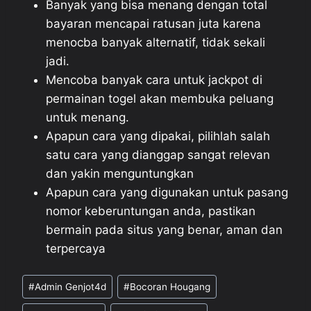
Banyak yang bisa menang dengan total
bayaran mencapai ratusan juta karena
menocba banyak alternatif, tidak sekali
jadi.
Mencoba banyak cara untuk jackpot di
permainan togel akan membuka peluang
untuk menang.
Apapun cara yang dipakai, pilihlah salah
satu cara yang dianggap sangat relevan
dan yakin menguntungkan
Apapun cara yang digunakan untuk pasang
nomor keberuntungan anda, pastikan
bermain pada situs yang benar, aman dan
terpercaya
Post
#
Admin Genjot4d
#
Bocoran Hougang
Tags: