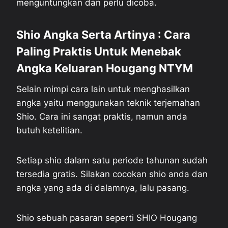
menguntungkan dan perlu dicoba.
Shio Angka Serta Artinya : Cara
Paling Praktis Untuk Menebak
Angka Keluaran Hougang NTYM
Selain mimpi cara lain untuk menghasilkan
angka yaitu menggunakan teknik terjemahan
Shio. Cara ini sangat praktis, namun anda
butuh ketelitian.
Setiap shio dalam satu periode tahunan sudah
tersedia gratis. Silakan cocokan shio anda dan
angka yang ada di dalamnya, lalu pasang.
Shio sebuah pasaran seperti SHIO Hougang