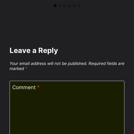
Leave a Reply
Your email address will not be published.
Required fields are
marked
*
Comment
*