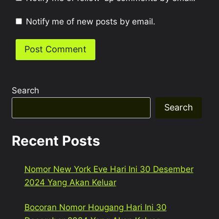
Notify me of new posts by email.
Search
Search
Recent Posts
Nomor New York Eve Hari Ini 30 Desember
2024 Yang Akan Keluar
Bocoran Nomor Hougang Hari Ini 30