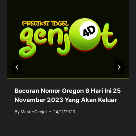
Bocoran Nomor Oregon 6 Hari Ini 25
November 2023 Yang Akan Keluar
By
MasterGenjot
24/11/2023