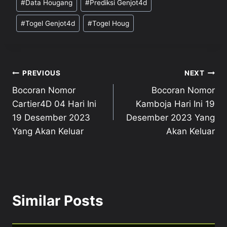
#
Data Hougang
#
Prediksi Genjot4d
#
Togel Genjot4d
#
Togel Houg
Post
PREVIOUS
NEXT
Bocoran Nomor
Bocoran Nomor
navigation
Cartier4D 04 Hari Ini
Kamboja Hari Ini 19
19 Desember 2023
Desember 2023 Yang
Yang Akan Keluar
Akan Keluar
Similar Posts