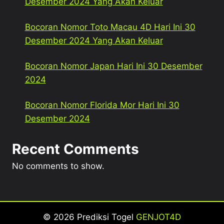
Desember 2024 Yang Akan Keluar
Bocoran Nomor Toto Macau 4D Hari Ini 30
Desember 2024 Yang Akan Keluar
Bocoran Nomor Japan Hari Ini 30 Desember
2024
Bocoran Nomor Florida Mor Hari Ini 30
Desember 2024
Recent Comments
No comments to show.
© 2026 Prediksi Togel
GENJOT4D