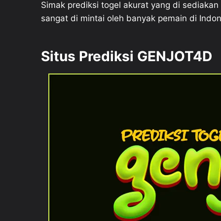
Simak prediksi togel akurat yang di sediaka
sangat di mintai oleh banyak pemain di Indon
Situs Prediksi GENJOT4D