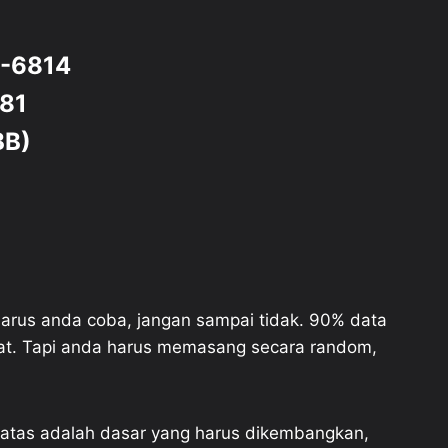
6-6814
81
BB)
arus anda coba, jangan sampai tidak. 90% data
pat. Tapi anda harus memasang secara random,
 atas adalah dasar yang harus dikembangkan,