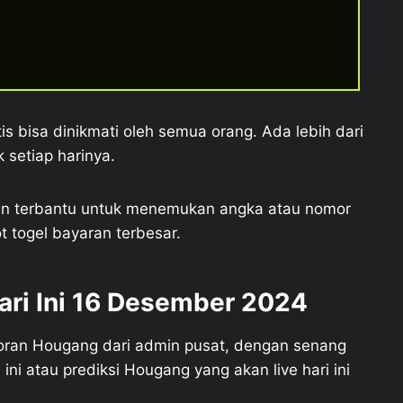
is bisa dinikmati oleh semua orang. Ada lebih dari
 setiap harinya.
kan terbantu untuk menemukan angka atau nomor
 togel bayaran terbesar.
ri Ini 16 Desember 2024
oran Hougang dari admin pusat, dengan senang
ni atau prediksi Hougang yang akan live hari ini