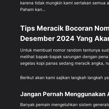
karena tidak mungkin kami sertakan semua a
Paham kan…
Tips Meracik Bocoran
Nomo
Desember 2024 Yang Akan
Untuk membuat nomor random tentunya suda
melihat bapak-bapak sarungan dengan pena d
segelas kopi panas sedang meracik angka, nah 
Berikut akan kami sajikan langkah langkah ya
Jangan Pernah Menggunakan 
Banyak pemain mengeluhkan sistem generat