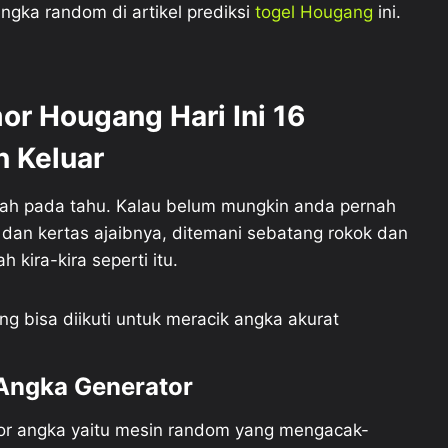
ngka random di artikel prediksi
togel Hougang
ini.
r Hougang Hari Ini 16
 Keluar
h pada tahu. Kalau belum mungkin anda pernah
an kertas ajaibnya, ditemani sebatang rokok dan
kira-kira seperti itu.
ng bisa diikuti untuk meracik angka akurat
Angka Generator
or angka yaitu mesin random yang mengacak-