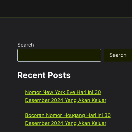
Search
Search
Recent Posts
Nomor New York Eve Hari Ini 30
Desember 2024 Yang Akan Keluar
Bocoran Nomor Hougang Hari Ini 30
Desember 2024 Yang Akan Keluar