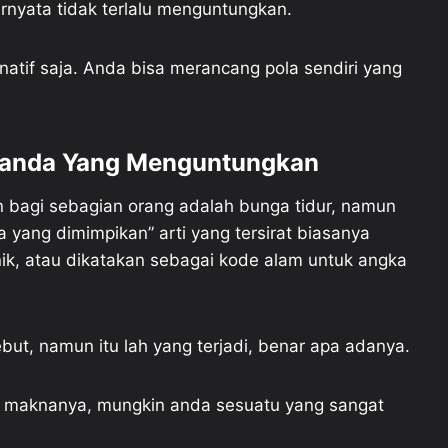
rnyata tidak terlalu menguntungkan.
rnatif saja. Anda bisa merancang pola sendiri yang
Tanda Yang Menguntungkan
bagi sebagian orang adalah bunga tidur, namun
a yang dimimpikan” arti yang tersirat biasanya
ik, atau dikatakan sebagai kode alam untuk angka
ut, namun itu lah yang terjadi, benar apa adanya.
i maknanya, mungkin anda sesuatu yang sangat