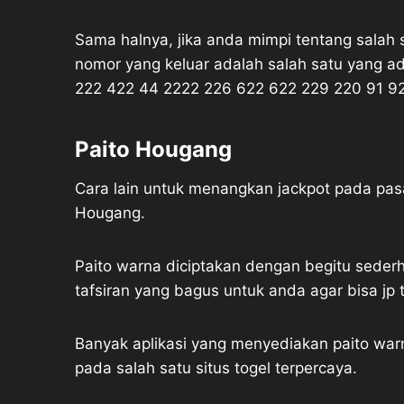
Sama halnya, jika anda mimpi tentang salah
nomor yang keluar adalah salah satu yang ad
222 422 44 2222 226 622 622 229 220 91 9
Paito Hougang
Cara lain untuk menangkan jackpot pada pasa
Hougang.
Paito warna diciptakan dengan begitu sede
tafsiran yang bagus untuk anda agar bisa jp t
Banyak aplikasi yang menyediakan paito war
pada salah satu situs togel terpercaya.