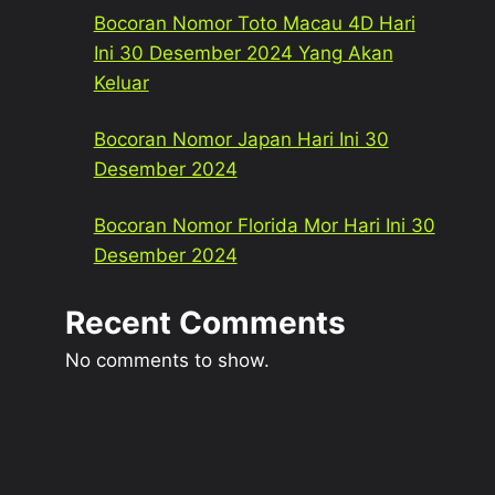
Bocoran Nomor Toto Macau 4D Hari
Ini 30 Desember 2024 Yang Akan
Keluar
Bocoran Nomor Japan Hari Ini 30
Desember 2024
Bocoran Nomor Florida Mor Hari Ini 30
Desember 2024
Recent Comments
No comments to show.