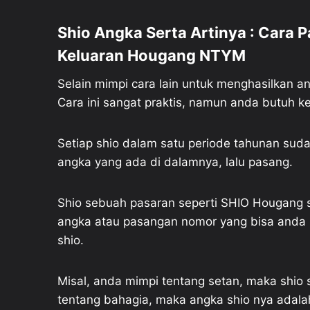
Shio Angka Serta Artinya : Cara 
Keluaran Hougang NTYM
Selain mimpi cara lain untuk menghasilkan a
Cara ini sangat praktis, namun anda butuh ket
Setiap shio dalam satu periode tahunan suda
angka yang ada di dalamnya, lalu pasang.
Shio sebuah pasaran seperti SHIO Hougang 
angka atau pasangan nomor yang bisa anda mi
shio.
Misal, anda mimpi tentang setan, maka shio 
tentang bahagia, maka angka shio nya adala