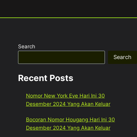
Search
Search
Recent Posts
Nomor New York Eve Hari Ini 30
Desember 2024 Yang Akan Keluar
Bocoran Nomor Hougang Hari Ini 30
Desember 2024 Yang Akan Keluar