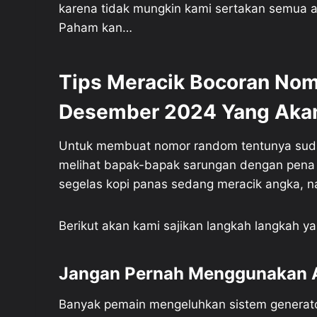
karena tidak mungkin kami sertakan semua a
Paham kan…
Tips Meracik Bocoran
Nomo
Desember 2024 Yang Akan
Untuk membuat nomor random tentunya suda
melihat bapak-bapak sarungan dengan pena d
segelas kopi panas sedang meracik angka, nah 
Berikut akan kami sajikan langkah langkah ya
Jangan Pernah Menggunakan 
Banyak pemain mengeluhkan sistem generat