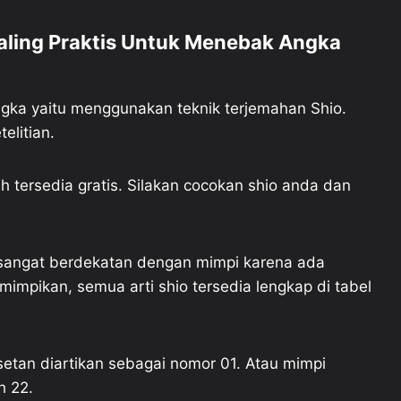
Paling Praktis Untuk Menebak Angka
ngka yaitu menggunakan teknik terjemahan Shio.
elitian.
h tersedia gratis. Silakan cocokan shio anda dan
sangat berdekatan dengan mimpi karena ada
mpikan, semua arti shio tersedia lengkap di tabel
setan diartikan sebagai nomor 01. Atau mimpi
h 22.