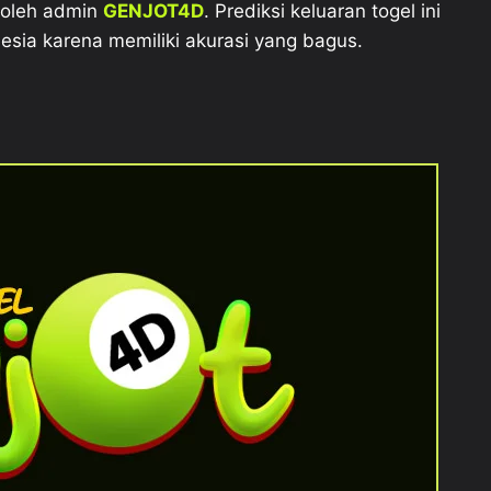
n oleh admin
GENJOT4D
. Prediksi keluaran togel ini
esia karena memiliki akurasi yang bagus.