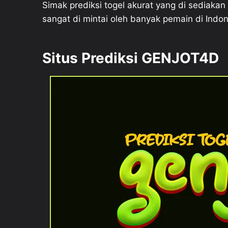
Simak prediksi togel akurat yang di sediaka
sangat di mintai oleh banyak pemain di Indon
Situs Prediksi GENJOT4D