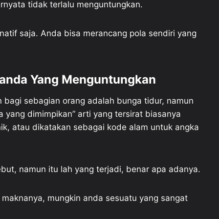
rnyata tidak terlalu menguntungkan.
rnatif saja. Anda bisa merancang pola sendiri yang
Tanda Yang Menguntungkan
bagi sebagian orang adalah bunga tidur, namun
a yang dimimpikan” arti yang tersirat biasanya
ik, atau dikatakan sebagai kode alam untuk angka
ut, namun itu lah yang terjadi, benar apa adanya.
i maknanya, mungkin anda sesuatu yang sangat