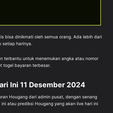
is bisa dinikmati oleh semua orang. Ada lebih dari
 setiap harinya.
kan terbantu untuk menemukan angka atau nomor
 togel bayaran terbesar.
ri Ini 11 Desember 2024
oran Hougang dari admin pusat, dengan senang
ni atau prediksi Hougang yang akan live hari ini