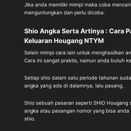
Jika anda memiliki mimpi maka coba mencar
menguntungkan dan perlu dicoba.
Shio Angka Serta Artinya : Cara 
Keluaran Hougang NTYM
Selain mimpi cara lain untuk menghasilkan a
Cara ini sangat praktis, namun anda butuh ket
Setiap shio dalam satu periode tahunan suda
angka yang ada di dalamnya, lalu pasang.
Shio sebuah pasaran seperti SHIO Hougang 
angka atau pasangan nomor yang bisa anda mi
shio.