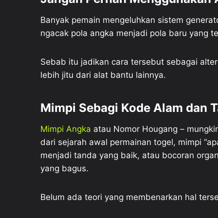
Banyak pemain mengeluhkan sistem generat
ngacak pola angka menjadi pola baru yang te
Sebab itu jadikan cara tersebut sebagai alte
lebih jitu dari alat bantu lainnya.
Mimpi Sebagi Kode Alam dan 
Mimpi Angka
atau Nomor Hougang – mungkin 
dari sejarah awal permainan togel, mimpi “ap
menjadi tanda yang baik, atau bocoran organ
yang bagus.
Belum ada teori yang membenarkan hal terseb