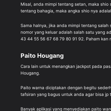
Misal, anda mimpi tentang setan, maka shio 
tentang bahagia, maka angka shio nya adala
Sama halnya, jika anda mimpi tentang salah
nomor yang keluar adalah salah satu yang ad
43 44 55 56 67 68 79 80 91 92. Paham kan
Paito Hougang
Cara lain untuk menangkan jackpot pada pasa
Hougang.
Paito warna diciptakan dengan begitu sede
tafsiran yang bagus untuk anda agar bisa jp t
Banyak aplikasi yang menyediakan paito war