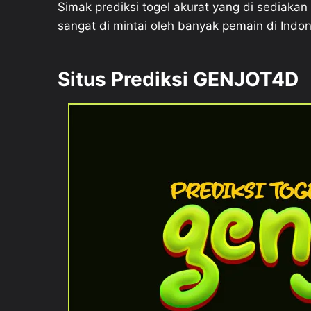
Simak prediksi togel akurat yang di sediaka
sangat di mintai oleh banyak pemain di Indon
Situs Prediksi GENJOT4D