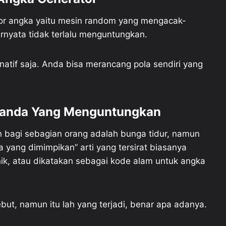
or angka yaitu mesin random yang mengacak-
rnyata tidak terlalu menguntungkan.
rnatif saja. Anda bisa merancang pola sendiri yang
Tanda Yang Menguntungkan
bagi sebagian orang adalah bunga tidur, namun
a yang dimimpikan” arti yang tersirat biasanya
ik, atau dikatakan sebagai kode alam untuk angka
ut, namun itu lah yang terjadi, benar apa adanya.