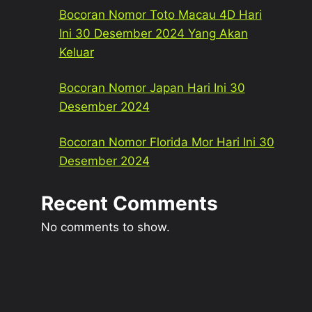
Bocoran Nomor Toto Macau 4D Hari
Ini 30 Desember 2024 Yang Akan
Keluar
Bocoran Nomor Japan Hari Ini 30
Desember 2024
Bocoran Nomor Florida Mor Hari Ini 30
Desember 2024
Recent Comments
No comments to show.