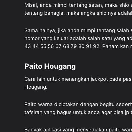
Misal, anda mimpi tentang setan, maka shio 
tentang bahagia, maka angka shio nya adala
Sama halnya, jika anda mimpi tentang salah
nomor yang keluar adalah salah satu yang ad
43 44 55 56 67 68 79 80 91 92. Paham kan
Paito Hougang
Cara lain untuk menangkan jackpot pada pasa
Hougang.
Paito warna diciptakan dengan begitu sede
tafsiran yang bagus untuk anda agar bisa jp t
Banyak aplikasi yang menyediakan paito war