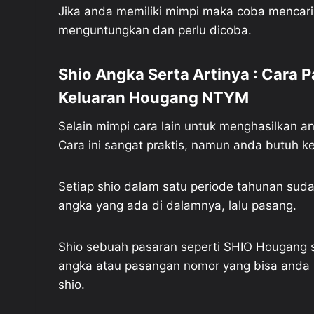
Jika anda memiliki mimpi maka coba mencar
menguntungkan dan perlu dicoba.
Shio Angka Serta Artinya : Cara 
Keluaran Hougang NTYM
Selain mimpi cara lain untuk menghasilkan a
Cara ini sangat praktis, namun anda butuh ket
Setiap shio dalam satu periode tahunan suda
angka yang ada di dalamnya, lalu pasang.
Shio sebuah pasaran seperti SHIO Hougang 
angka atau pasangan nomor yang bisa anda mi
shio.