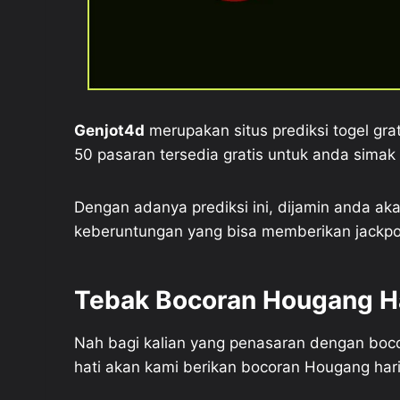
Genjot4d
merupakan situs prediksi togel grat
50 pasaran tersedia gratis untuk anda simak 
Dengan adanya prediksi ini, dijamin anda a
keberuntungan yang bisa memberikan jackpot
Tebak Bocoran Hougang Ha
Nah bagi kalian yang penasaran dengan boc
hati akan kami berikan bocoran Hougang hari i