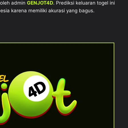
n oleh admin
GENJOT4D
. Prediksi keluaran togel ini
esia karena memiliki akurasi yang bagus.