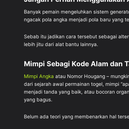
Banyak pemain mengeluhkan sistem generat
ngacak pola angka menjadi pola baru yang te
Sebab itu jadikan cara tersebut sebagai alte
lebih jitu dari alat bantu lainnya.
Mimpi Sebagi Kode Alam dan 
Mimpi Angka
atau Nomor Hougang – mungkin 
dari sejarah awal permainan togel, mimpi “ap
menjadi tanda yang baik, atau bocoran organ
yang bagus.
Belum ada teori yang membenarkan hal terseb