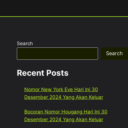
Search
Search
Recent Posts
Nomor New York Eve Hari Ini 30
Desember 2024 Yang Akan Keluar
Bocoran Nomor Hougang Hari Ini 30
Desember 2024 Yang Akan Keluar