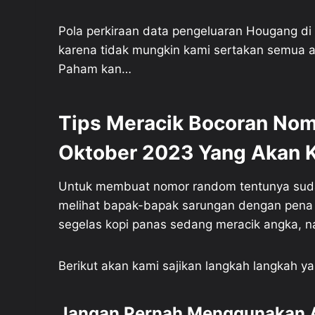
Pola perkiraan data pengeluaran Hougang di
karena tidak mungkin kami sertakan semua a
Paham kan…
Tips Meracik Bocoran
Nomo
Oktober 2023 Yang Akan K
Untuk membuat nomor random tentunya suda
melihat bapak-bapak sarungan dengan pena d
segelas kopi panas sedang meracik angka, nah 
Berikut akan kami sajikan langkah langkah ya
Jangan Pernah Menggunakan 