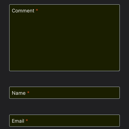
Comment
*
Name
*
Email
*