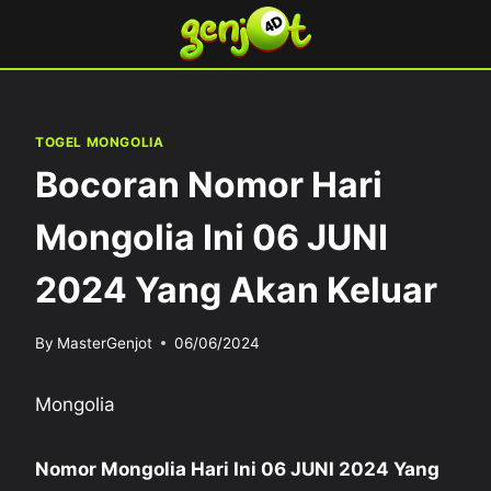
Skip
to
content
TOGEL MONGOLIA
Bocoran Nomor Hari
Mongolia Ini 06 JUNI
2024 Yang Akan Keluar
By
MasterGenjot
06/06/2024
Mongolia
Nomor Mongolia Hari Ini 06 JUNI 2024 Yang