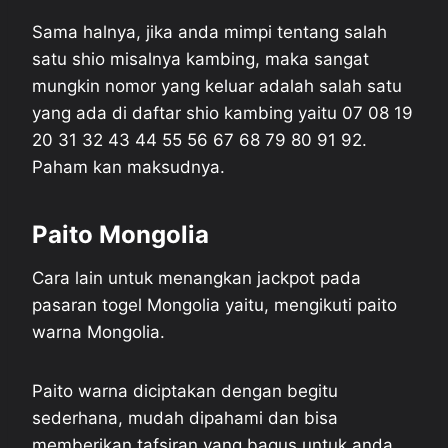
Sama halnya, jika anda mimpi tentang salah
satu shio misalnya kambing, maka sangat
mungkin nomor yang keluar adalah salah satu
yang ada di daftar shio kambing yaitu 07 08 19
20 31 32 43 44 55 56 67 68 79 80 91 92.
Paham kan maksudnya.
Paito Mongolia
Cara lain untuk menangkan jackpot pada
pasaran togel Mongolia yaitu, mengikuti paito
warna Mongolia.
Paito warna diciptakan dengan begitu
sederhana, mudah dipahami dan bisa
memberikan tafsiran yang bagus untuk anda