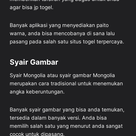
agar bisa jp togel.
Banyak aplikasi yang menyediakan paito
warna, anda bisa mencobanya di sana lalu
pasang pada salah satu situs togel terpercaya.
Syair Gambar
Syair Mongolia atau syair gambar Mongolia
merupakan cara tradisional untuk menemukan
angka keberuntungan.
Banyak syair gambar yang bisa anda temukan,
tersedia dalam banyak versi. Anda bisa
memilih salah satu yang menurut anda sangat
cocok untuk dipasang.