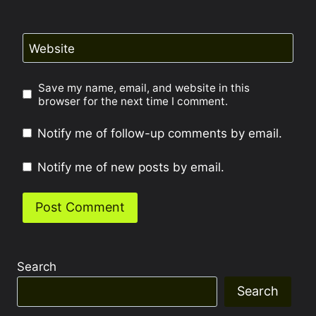
Website
Save my name, email, and website in this
browser for the next time I comment.
Notify me of follow-up comments by email.
Notify me of new posts by email.
Search
Search