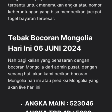
terbantu untuk menemukan angka atau nomor
keberuntungan yang bisa memberikan jackpot
togel bayaran terbesar.
Tebak Bocoran Mongolia
Hari Ini 06 JUNI 2024
Nah bagi kalian yang penasaran dengan
bocoran Mongolia dari admin pusat, dengan
senang hati akan kami berikan bocoran
Mongolia hari ini atau prediksi Mongolia yang
akan live hari ini
ANGKA MAIN : 523046