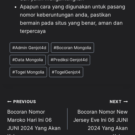
Apapun cara yang digunakan untuk pasang
nomor keberuntungan anda, pastikan
bermain pada situs yang benar, aman dan
terpercaya
Post
#
Admin Genjot4d
#
Bocoran Mongolia
Tags:
#
Data Mongolia
#
Prediksi Genjot4d
#
Togel Mongolia
#
TogelGenjot4
Post
PREVIOUS
NEXT
Bocoran Nomor
Bocoran Nomor New
navigation
Maroko Hari Ini 06
Jersey Eve Ini 06 JUNI
JUNI 2024 Yang Akan
2024 Yang Akan