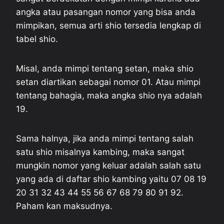
angka atau pasangan nomor yang bisa anda
mimpikan, semua arti shio tersedia lengkap di
tabel shio.
Misal, anda mimpi tentang setan, maka shio
setan diartikan sebagai nomor 01. Atau mimpi
tentang bahagia, maka angka shio nya adalah
19.
Sama halnya, jika anda mimpi tentang salah
satu shio misalnya kambing, maka sangat
mungkin nomor yang keluar adalah salah satu
yang ada di daftar shio kambing yaitu 07 08 19
20 31 32 43 44 55 56 67 68 79 80 91 92.
Paham kan maksudnya.