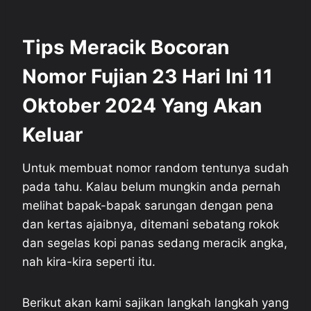
Tips Meracik Bocoran
Nomor Fujian 23 Hari Ini 11
Oktober 2024 Yang Akan
Keluar
Untuk membuat nomor random tentunya sudah
pada tahu. Kalau belum mungkin anda pernah
melihat bapak-bapak sarungan dengan pena
dan kertas ajaibnya, ditemani sebatang rokok
dan segelas kopi panas sedang meracik angka,
nah kira-kira seperti itu.
Berikut akan kami sajikan langkah langkah yang