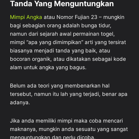
Tanda Yang Menguntungkan
Mimpi Angka
atau Nomor Fujian 23 – mungkin
bagi sebagian orang adalah bunga tidur,
namun dari sejarah awal permainan togel,
mimpi “apa yang dimimpikan” arti yang tersirat
biasanya menjadi tanda yang baik, atau
bocoran organik, atau dikatakan sebagai kode
alam untuk angka yang bagus.
Belum ada teori yang membenarkan hal
tersebut, namun itu lah yang terjadi, benar apa
adanya.
Jika anda memiliki mimpi maka coba mencari
maknanya, mungkin anda sesuatu yang sangat
menguntungkan dan perlu dicoba.