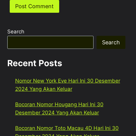
Search
Search
Recent Posts
Nomor New York Eve Hari Ini 30 Desember
2024 Yang Akan Keluar
Bocoran Nomor Hougang Hari Ini 30
Desember 2024 Yang Akan Keluar
Bocoran Nomor Toto Macau 4D Hari Ini 30