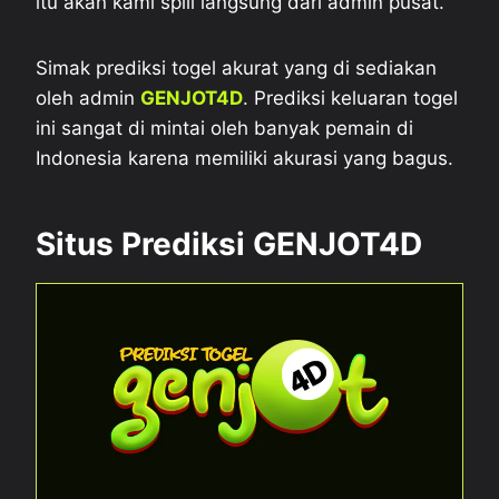
itu akan kami spill langsung dari admin pusat.
Simak prediksi togel akurat yang di sediakan
oleh admin
GENJOT4D
. Prediksi keluaran togel
ini sangat di mintai oleh banyak pemain di
Indonesia karena memiliki akurasi yang bagus.
Situs Prediksi GENJOT4D