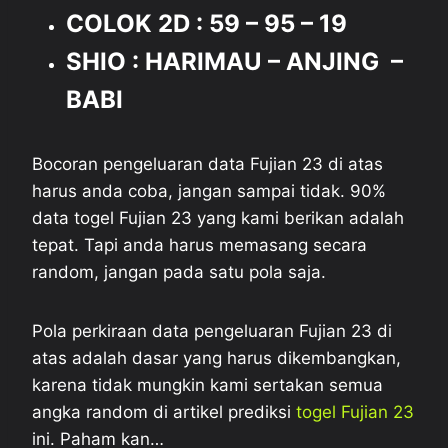
COLOK 2D : 59
– 95 – 19
SHIO : HARIMAU –
ANJING –
BABI
Bocoran pengeluaran data Fujian 23 di atas
harus anda coba, jangan sampai tidak. 90%
data togel Fujian 23 yang kami berikan adalah
tepat. Tapi anda harus memasang secara
random, jangan pada satu pola saja.
Pola perkiraan data pengeluaran Fujian 23 di
atas adalah dasar yang harus dikembangkan,
karena tidak mungkin kami sertakan semua
angka random di artikel prediksi
togel Fujian 23
ini. Paham kan…