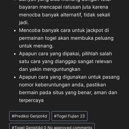
bayaran mencapai ratusan juta karena
menocba banyak alternatif, tidak sekali
jadi.
Mencoba banyak cara untuk jackpot di
permainan togel akan membuka peluang
untuk menang.
Apapun cara yang dipakai, pilihlah salah
satu cara yang dianggap sangat relevan
dan yakin menguntungkan
Apapun cara yang digunakan untuk pasang
nomor keberuntungan anda, pastikan
bermain pada situs yang benar, aman dan
terpercaya
Post
#
Prediksi Genjot4d
#
Togel Fujian 23
Tags:
#
Togel Genjot4d 0 No approved comments