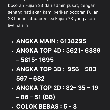
bocoran Fujian 23 dari admin pusat, dengan
senang hati akan kami berikan bocoran Fujian
23 hari ini atau prediksi Fujian 23 yang akan
live hari ini
ANGKA MAIN : 6138295
ANGKA TOP 4D : 3621
– 6389
– 5815- 1695
ANGKA TOP 3D : 956
– 583 –
597 – 682
ANGKA TOP 2D : 82
– 35 – 19
– 86 – 51
(BB)
COLOK BEBAS : 5
– 3