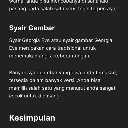
warna, anda bisa mencobanya di sana lalu
pasang pada salah satu situs togel terpercaya.
Syair Gambar
Syair Georgia Eve atau syair gambar Georgia
Eve merupakan cara tradisional untuk
menemukan angka keberuntungan.
Banyak syair gambar yang bisa anda temukan,
tersedia dalam banyak versi. Anda bisa
memilih salah satu yang menurut anda sangat
cocok untuk dipasang.
Kesimpulan