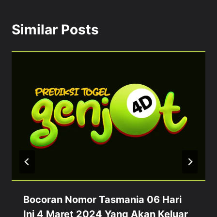
Similar Posts
Bocoran Nomor Tasmania 06 Hari
Ini 4 Maret 2024 Yang Akan Keluar