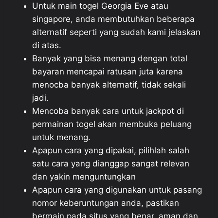
Untuk main togel Georgia Eve atau
singapore, anda membutuhkan beberapa
alternatif seperti yang sudah kami jelaskan
di atas.
Banyak yang bisa menang dengan total
bayaran mencapai ratusan juta karena
menocba banyak alternatif, tidak sekali
jadi.
Mencoba banyak cara untuk jackpot di
permainan togel akan membuka peluang
untuk menang.
Apapun cara yang dipakai, pilihlah salah
satu cara yang dianggap sangat relevan
dan yakin menguntungkan
Apapun cara yang digunakan untuk pasang
nomor keberuntungan anda, pastikan
bermain pada situs yang benar, aman dan