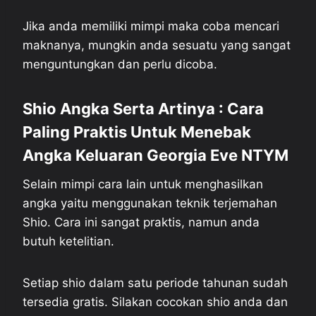
Jika anda memiliki mimpi maka coba mencari
maknanya, mungkin anda sesuatu yang sangat
menguntungkan dan perlu dicoba.
Shio Angka Serta Artinya : Cara
Paling Praktis Untuk Menebak
Angka Keluaran Georgia Eve NTYM
Selain mimpi cara lain untuk menghasilkan
angka yaitu menggunakan teknik terjemahan
Shio. Cara ini sangat praktis, namun anda
butuh ketelitian.
Setiap shio dalam satu periode tahunan sudah
tersedia gratis. Silakan cocokan shio anda dan