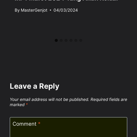
By
MasterGenjot
04/03/2024
Leave a Reply
Your email address will not be published.
Required fields are
marked
*
Comment
*