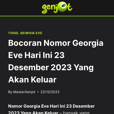
Skip
to
content
TOGEL GEORGIA EVE
Bocoran Nomor Georgia
Eve Hari Ini 23
Desember 2023 Yang
Akan Keluar
By
MasterGenjot
23/12/2023
Nomor Georgia Eve Hari Ini 23 Desember
2023 Yang Akan Keluar
– banyak yang