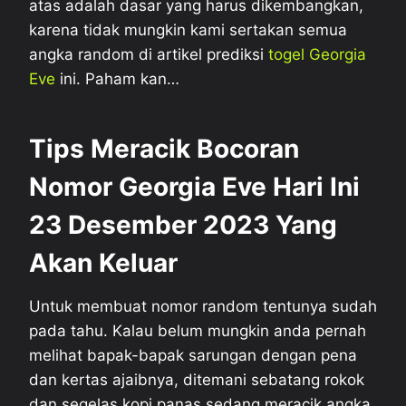
atas adalah dasar yang harus dikembangkan,
karena tidak mungkin kami sertakan semua
angka random di artikel prediksi
togel Georgia
Eve
ini. Paham kan…
Tips Meracik Bocoran
Nomor Georgia Eve Hari Ini
23 Desember 2023 Yang
Akan Keluar
Untuk membuat nomor random tentunya sudah
pada tahu. Kalau belum mungkin anda pernah
melihat bapak-bapak sarungan dengan pena
dan kertas ajaibnya, ditemani sebatang rokok
dan segelas kopi panas sedang meracik angka,