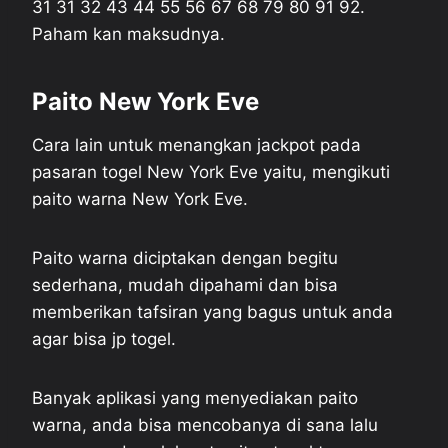
31 31 32 43 44 55 56 67 68 79 80 91 92.
Paham kan maksudnya.
Paito New York Eve
Cara lain untuk menangkan jackpot pada
pasaran togel New York Eve yaitu, mengikuti
paito warna New York Eve.
Paito warna diciptakan dengan begitu
sederhana, mudah dipahami dan bisa
memberikan tafsiran yang bagus untuk anda
agar bisa jp togel.
Banyak aplikasi yang menyediakan paito
warna, anda bisa mencobanya di sana lalu