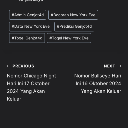
Post
#
Admin Genjot4d
#
Bocoran New York Eve
Tags:
#
Data New York Eve
#
Prediksi Genjot4d
#
Togel Genjot4d
#
Togel New York Eve
Post
PREVIOUS
NEXT
Nomor Chicago Night
Nomor Bullseye Hari
navigation
Hari Ini 17 Oktober
Ini 16 Oktober 2024
2024 Yang Akan
Yang Akan Keluar
Keluar