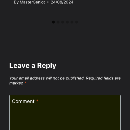
By
MasterGenjot
24/08/2024
Leave a Reply
Your email address will not be published.
Required fields are
marked
*
Comment
*