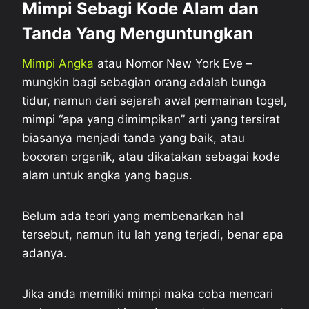
Mimpi Sebagi Kode Alam dan
Tanda Yang Menguntungkan
Mimpi Angka
atau Nomor New York Eve –
mungkin bagi sebagian orang adalah bunga
tidur, namun dari sejarah awal permainan togel,
mimpi “apa yang dimimpikan” arti yang tersirat
biasanya menjadi tanda yang baik, atau
bocoran organik, atau dikatakan sebagai kode
alam untuk angka yang bagus.
Belum ada teori yang membenarkan hal
tersebut, namun itu lah yang terjadi, benar apa
adanya.
Jika anda memiliki mimpi maka coba mencari