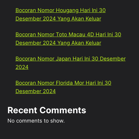
Bocoran Nomor Hougang Hari Ini 30
Desember 2024 Yang Akan Keluar
Bocoran Nomor Toto Macau 4D Hari Ini 30
Desember 2024 Yang Akan Keluar
Bocoran Nomor Japan Hari Ini 30 Desember
2024
Bocoran Nomor Florida Mor Hari Ini 30
Desember 2024
Recent Comments
No comments to show.