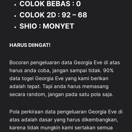
COLOK BEBAS : 0
COLOK 2D : 92 – 68
SHIO : MONYET
HARUS DIINGAT!
Bocoran pengeluaran data Georgia Eve di atas
harus anda coba, jangan sampai tidak. 90%
data togel Georgia Eve yang kami berikan
adalah tepat. Tapi anda harus memasang
secara random, jangan pada satu pola saja.
Pola perkiraan data pengeluaran Georgia Eve di
atas adalah dasar yang harus dikembangkan,
karena tidak mungkin kami sertakan semua