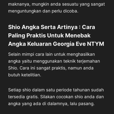
maknanya, mungkin anda sesuatu yang sangat
menguntungkan dan perlu dicoba.
Shio Angka Serta Artinya : Cara
Paling Praktis Untuk Menebak
Angka Keluaran Georgia Eve NTYM
Selain mimpi cara lain untuk menghasilkan
angka yaitu menggunakan teknik terjemahan
Shio. Cara ini sangat praktis, namun anda
butuh ketelitian.
Setiap shio dalam satu periode tahunan sudah
tersedia gratis. Silakan cocokan shio anda dan
angka yang ada di dalamnya, lalu pasang.