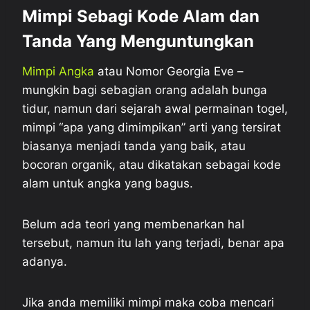
Mimpi Sebagi Kode Alam dan
Tanda Yang Menguntungkan
Mimpi Angka
atau Nomor Georgia Eve –
mungkin bagi sebagian orang adalah bunga
tidur, namun dari sejarah awal permainan togel,
mimpi “apa yang dimimpikan” arti yang tersirat
biasanya menjadi tanda yang baik, atau
bocoran organik, atau dikatakan sebagai kode
alam untuk angka yang bagus.
Belum ada teori yang membenarkan hal
tersebut, namun itu lah yang terjadi, benar apa
adanya.
Jika anda memiliki mimpi maka coba mencari