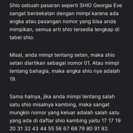
Shio sebuah pasaran seperti SHIO Georgia Eve
sangat berdekatan dengan mimpi karena ada
angka atau pasangan nomor yang bisa anda
mimpikan, semua arti shio tersedia lengkap di
tabel shio.
Misal, anda mimpi tentang setan, maka shio
setan diartikan sebagai nomor 01. Atau mimpi
tentang bahagia, maka angka shio nya adalah
19.
Sama halnya, jika anda mimpi tentang salah
satu shio misalnya kambing, maka sangat
mungkin nomor yang keluar adalah salah satu
yang ada di daftar shio kambing yaitu 17 17 19
20 31 32 43 44 55 56 67 68 79 80 91 92.