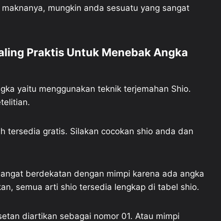
i maknanya, mungkin anda sesuatu yang sangat
Paling Praktis Untuk Menebak Angka
ngka yaitu menggunakan teknik terjemahan Shio.
elitian.
h tersedia gratis. Silakan cocokan shio anda dan
 sangat berdekatan dengan mimpi karena ada angka
, semua arti shio tersedia lengkap di tabel shio.
setan diartikan sebagai nomor 01. Atau mimpi