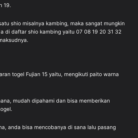
h 19.
 satu shio misalnya kambing, maka sangat mungkin
a di daftar shio kambing yaitu 07 08 19 20 31 32
 maksudnya.
an togel Fujian 15 yaitu, mengikuti paito warna
rhana, mudah dipahami dan bisa memberikan
ogel.
na, anda bisa mencobanya di sana lalu pasang