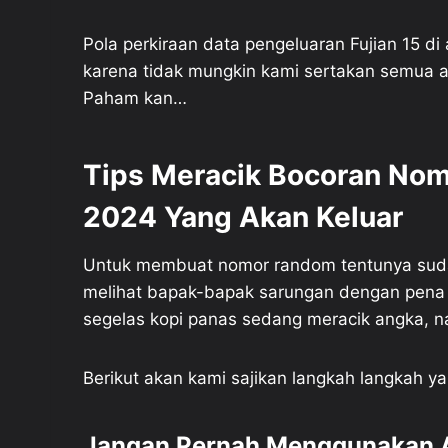
Pola perkiraan data pengeluaran Fujian 15 d
karena tidak mungkin kami sertakan semua a
Paham kan…
Tips Meracik Bocoran
Nomo
2024 Yang Akan Keluar
Untuk membuat nomor random tentunya suda
melihat bapak-bapak sarungan dengan pena d
segelas kopi panas sedang meracik angka, nah 
Berikut akan kami sajikan langkah langkah ya
Jangan Pernah Menggunakan 