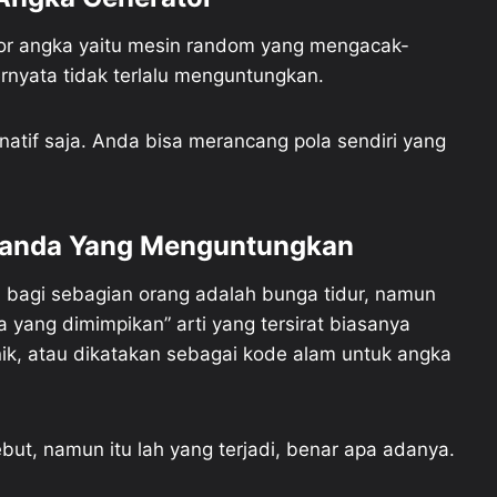
or angka yaitu mesin random yang mengacak-
rnyata tidak terlalu menguntungkan.
rnatif saja. Anda bisa merancang pola sendiri yang
Tanda Yang Menguntungkan
 bagi sebagian orang adalah bunga tidur, namun
a yang dimimpikan” arti yang tersirat biasanya
ik, atau dikatakan sebagai kode alam untuk angka
ut, namun itu lah yang terjadi, benar apa adanya.