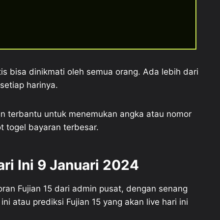
is bisa dinikmati oleh semua orang. Ada lebih dari
setiap harinya.
kan terbantu untuk menemukan angka atau nomor
 togel bayaran terbesar.
ri Ini 9 Januari 2024
ran Fujian 15 dari admin pusat, dengan senang
ni atau prediksi Fujian 15 yang akan live hari ini