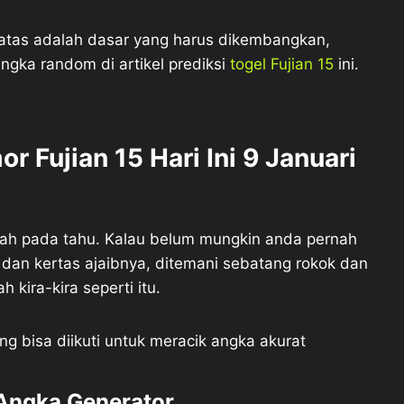
i atas adalah dasar yang harus dikembangkan,
ngka random di artikel prediksi
togel Fujian 15
ini.
r Fujian 15 Hari Ini 9 Januari
h pada tahu. Kalau belum mungkin anda pernah
an kertas ajaibnya, ditemani sebatang rokok dan
kira-kira seperti itu.
ng bisa diikuti untuk meracik angka akurat
Angka Generator