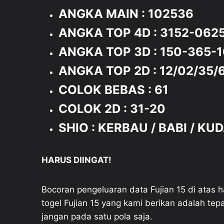
ANGKA MAIN : 102536
ANGKA TOP 4D : 3152-062
ANGKA TOP 3D : 150
-365-
ANGKA TOP 2D : 12/02/35/
COLOK BEBAS : 61
COLOK 2D : 31-20
SHIO : KERBAU
/ BABI / KU
HARUS DIINGAT!
Bocoran pengeluaran data Fujian 15 di atas 
togel Fujian 15 yang kami berikan adalah t
jangan pada satu pola saja.