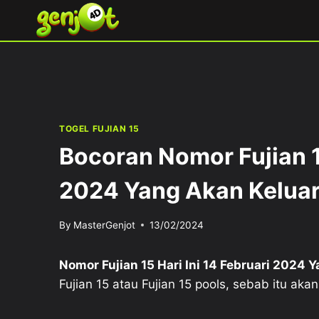
Skip
to
content
TOGEL FUJIAN 15
Bocoran Nomor Fujian 15
2024 Yang Akan Kelua
By
MasterGenjot
13/02/2024
Nomor Fujian 15 Hari Ini 14 Februari 2024 
Fujian 15 atau Fujian 15 pools, sebab itu aka