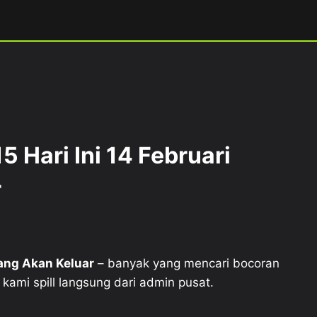
 Hari Ini 14 Februari
r
Yang Akan Keluar
– banyak yang mencari bocoran
n kami spill langsung dari admin pusat.