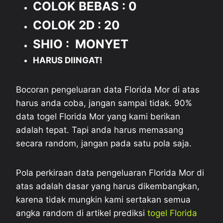
COLOK BEBAS : 0
COLOK 2D : 20
SHIO : MONYET
HARUS DIINGAT!
Bocoran pengeluaran data Florida Mor di atas
harus anda coba, jangan sampai tidak. 90%
data togel Florida Mor yang kami berikan
adalah tepat. Tapi anda harus memasang
secara random, jangan pada satu pola saja.
Pola perkiraan data pengeluaran Florida Mor di
atas adalah dasar yang harus dikembangkan,
karena tidak mungkin kami sertakan semua
angka random di artikel prediksi
togel Florida