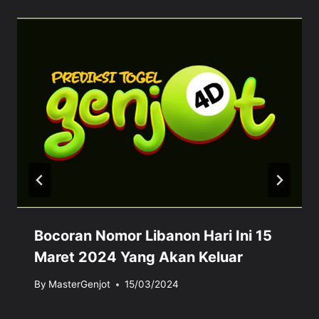
Bocoran Nomor Libanon Hari Ini 15
Maret 2024 Yang Akan Keluar
By
MasterGenjot
15/03/2024