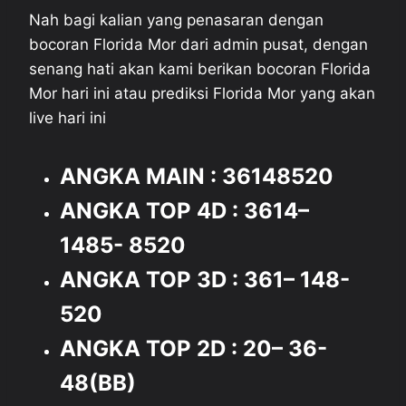
Nah bagi kalian yang penasaran dengan
bocoran Florida Mor dari admin pusat, dengan
senang hati akan kami berikan bocoran Florida
Mor hari ini atau prediksi Florida Mor yang akan
live hari ini
ANGKA MAIN : 36148520
ANGKA TOP 4D : 3614
–
1485- 8520
ANGKA TOP 3D : 361
– 148-
520
ANGKA TOP 2D : 20
– 36-
48
(BB)