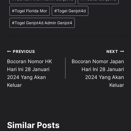
#
Togel Florida Mor
#
Togel Genjot4d
#
Togel Genjot4d Admin Genjot4
Post
PREVIOUS
NEXT
Bocoran Nomor HK
Bocoran Nomor Japan
navigation
Hari Ini 28 Januari
Hari Ini 28 Januari
2024 Yang Akan
2024 Yang Akan
Keluar
Keluar
Similar Posts