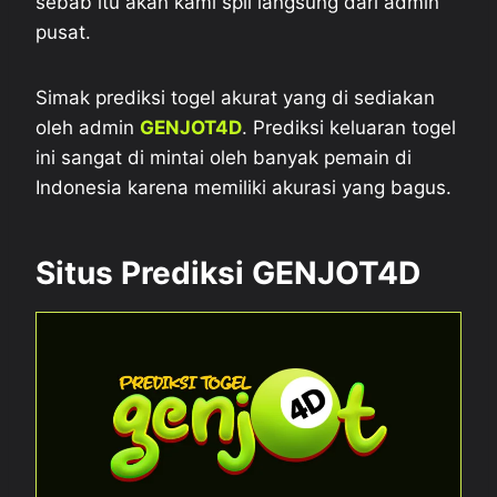
sebab itu akan kami spil langsung dari admin
pusat.
Simak prediksi togel akurat yang di sediakan
oleh admin
GENJOT4D
. Prediksi keluaran togel
ini sangat di mintai oleh banyak pemain di
Indonesia karena memiliki akurasi yang bagus.
Situs Prediksi GENJOT4D