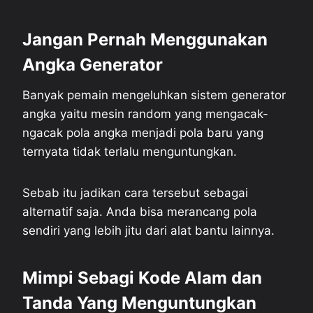
Jangan Pernah Menggunakan
Angka Generator
Banyak pemain mengeluhkan sistem generator
angka yaitu mesin random yang mengacak-
ngacak pola angka menjadi pola baru yang
ternyata tidak terlalu menguntungkan.
Sebab itu jadikan cara tersebut sebagai
alternatif saja. Anda bisa merancang pola
sendiri yang lebih jitu dari alat bantu lainnya.
Mimpi Sebagi Kode Alam dan
Tanda Yang Menguntungkan