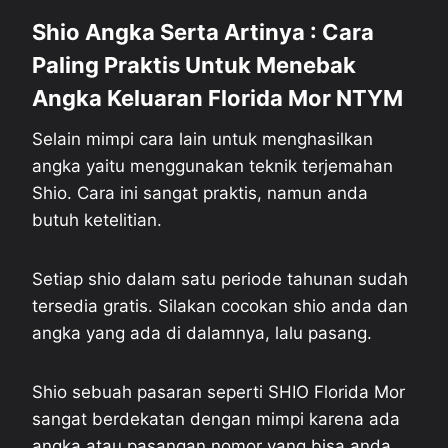
Shio Angka Serta Artinya : Cara
Paling Praktis Untuk Menebak
Angka Keluaran Florida Mor NTYM
Selain mimpi cara lain untuk menghasilkan
angka yaitu menggunakan teknik terjemahan
Shio. Cara ini sangat praktis, namun anda
butuh ketelitian.
Setiap shio dalam satu periode tahunan sudah
tersedia gratis. Silakan cocokan shio anda dan
angka yang ada di dalamnya, lalu pasang.
Shio sebuah pasaran seperti SHIO Florida Mor
sangat berdekatan dengan mimpi karena ada
angka atau pasangan nomor yang bisa anda