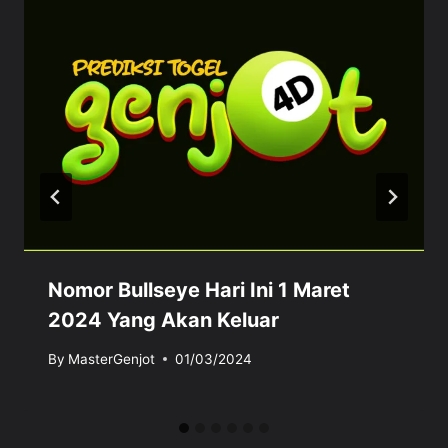
Nomor Bullseye Hari Ini 1 Maret
2024 Yang Akan Keluar
By
MasterGenjot
01/03/2024