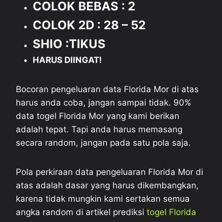
COLOK BEBAS : 2
COLOK 2D : 28 – 52
SHIO :TIKUS
HARUS DIINGAT!
Bocoran pengeluaran data Florida Mor di atas
harus anda coba, jangan sampai tidak. 90%
data togel Florida Mor yang kami berikan
adalah tepat. Tapi anda harus memasang
secara random, jangan pada satu pola saja.
Pola perkiraan data pengeluaran Florida Mor di
atas adalah dasar yang harus dikembangkan,
karena tidak mungkin kami sertakan semua
angka random di artikel prediksi
togel Florida