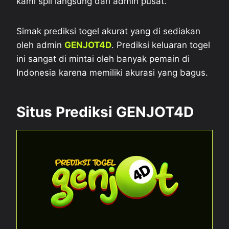
kami spil langsung dari admin pusat.
Simak prediksi togel akurat yang di sediakan
oleh admin
GENJOT4D
. Prediksi keluaran togel
ini sangat di mintai oleh banyak pemain di
Indonesia karena memiliki akurasi yang bagus.
Situs Prediksi GENJOT4D