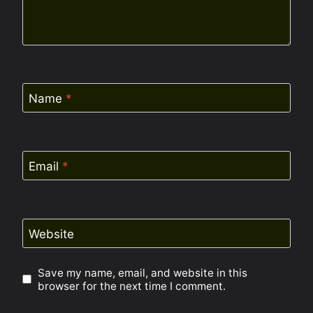
Name
*
Email
*
Website
Save my name, email, and website in this
browser for the next time I comment.