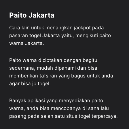
Paito Jakarta
Cara lain untuk menangkan jackpot pada
pasaran togel Jakarta yaitu, mengikuti paito
warna Jakarta.
Paito warna diciptakan dengan begitu
sederhana, mudah dipahami dan bisa
memberikan tafsiran yang bagus untuk anda
agar bisa jp togel.
Banyak aplikasi yang menyediakan paito
warna, anda bisa mencobanya di sana lalu
pasang pada salah satu situs togel terpercaya.