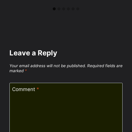
Leave a Reply
Your email address will not be published.
Required fields are
marked
*
Comment
*