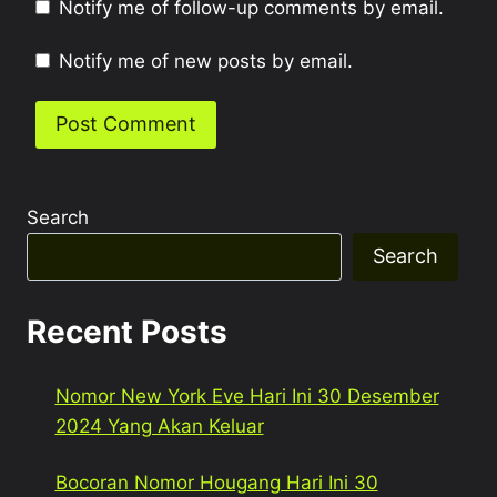
Notify me of follow-up comments by email.
Notify me of new posts by email.
Search
Search
Recent Posts
Nomor New York Eve Hari Ini 30 Desember
2024 Yang Akan Keluar
Bocoran Nomor Hougang Hari Ini 30