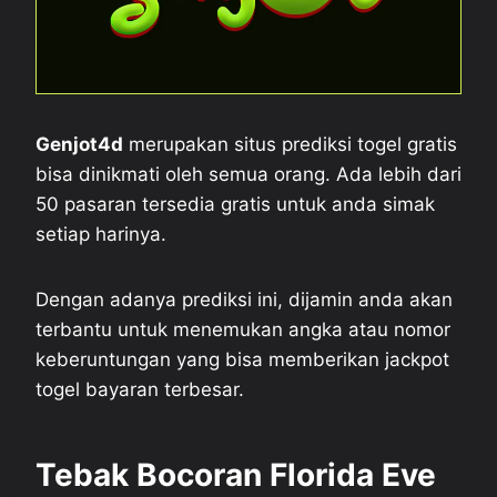
Genjot4d
merupakan situs prediksi togel gratis
bisa dinikmati oleh semua orang. Ada lebih dari
50 pasaran tersedia gratis untuk anda simak
setiap harinya.
Dengan adanya prediksi ini, dijamin anda akan
terbantu untuk menemukan angka atau nomor
keberuntungan yang bisa memberikan jackpot
togel bayaran terbesar.
Tebak Bocoran Florida Eve