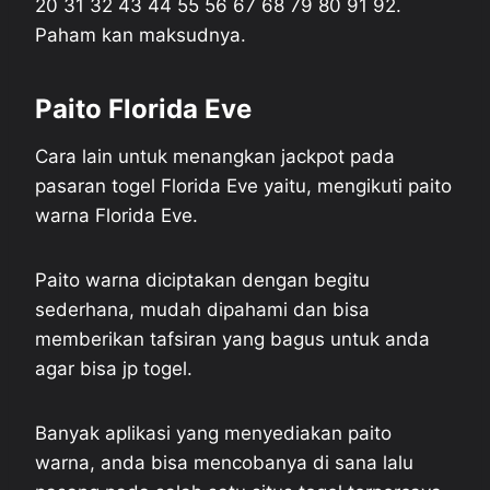
20 31 32 43 44 55 56 67 68 79 80 91 92.
Paham kan maksudnya.
Paito Florida Eve
Cara lain untuk menangkan jackpot pada
pasaran togel Florida Eve yaitu, mengikuti paito
warna Florida Eve.
Paito warna diciptakan dengan begitu
sederhana, mudah dipahami dan bisa
memberikan tafsiran yang bagus untuk anda
agar bisa jp togel.
Banyak aplikasi yang menyediakan paito
warna, anda bisa mencobanya di sana lalu