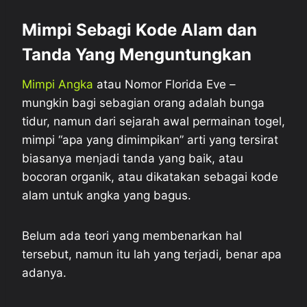
Mimpi Sebagi Kode Alam dan
Tanda Yang Menguntungkan
Mimpi Angka
atau Nomor Florida Eve –
mungkin bagi sebagian orang adalah bunga
tidur, namun dari sejarah awal permainan togel,
mimpi “apa yang dimimpikan” arti yang tersirat
biasanya menjadi tanda yang baik, atau
bocoran organik, atau dikatakan sebagai kode
alam untuk angka yang bagus.
Belum ada teori yang membenarkan hal
tersebut, namun itu lah yang terjadi, benar apa
adanya.