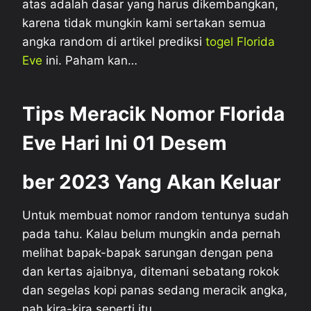
atas adalah dasar yang harus dikembangkan,
karena tidak mungkin kami sertakan semua
angka random di artikel prediksi
togel Florida
Eve
ini. Paham kan…
Tips Meracik
Nomor Florida
Eve Hari Ini 01 Desem
ber 2023 Yang Akan Keluar
Untuk membuat nomor random tentunya sudah
pada tahu. Kalau belum mungkin anda pernah
melihat bapak-bapak sarungan dengan pena
dan kertas ajaibnya, ditemani sebatang rokok
dan segelas kopi panas sedang meracik angka,
nah kira-kira seperti itu.