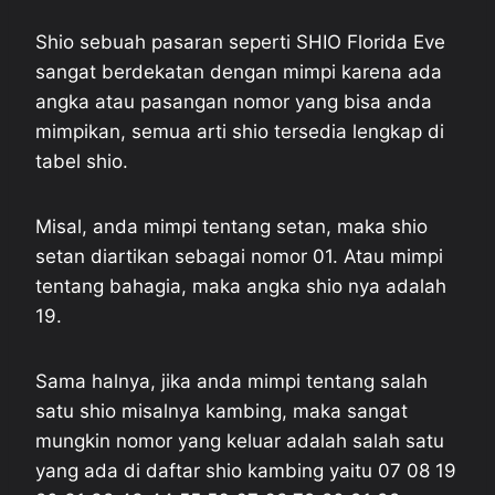
Shio sebuah pasaran seperti SHIO Florida Eve
sangat berdekatan dengan mimpi karena ada
angka atau pasangan nomor yang bisa anda
mimpikan, semua arti shio tersedia lengkap di
tabel shio.
Misal, anda mimpi tentang setan, maka shio
setan diartikan sebagai nomor 01. Atau mimpi
tentang bahagia, maka angka shio nya adalah
19.
Sama halnya, jika anda mimpi tentang salah
satu shio misalnya kambing, maka sangat
mungkin nomor yang keluar adalah salah satu
yang ada di daftar shio kambing yaitu 07 08 19