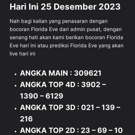
Hari Ini 25 Desember 2023
Nah bagi kalian yang penasaran dengan
bocoran Florida Eve dari admin pusat, dengan
senang hati akan kami berikan bocoran Florida
Eve hari ini atau prediksi Florida Eve yang akan
live hari ini
ANGKA MAIN : 309621
ANGKA TOP 4D : 3902 –
1390 – 6129
ANGKA TOP 3D : 021 – 139 –
216
ANGKA TOP 2D : 23 – 69 – 10