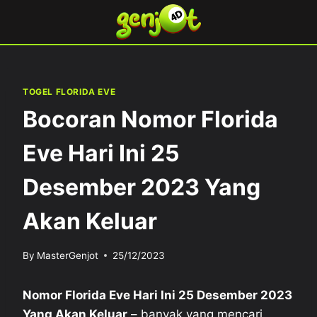
Skip
to
content
TOGEL FLORIDA EVE
Bocoran Nomor Florida
Eve Hari Ini 25
Desember 2023 Yang
Akan Keluar
By
MasterGenjot
25/12/2023
Nomor Florida Eve Hari Ini 25 Desember 2023
Yang Akan Keluar
– banyak yang mencari