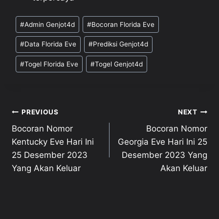
Post
#
Admin Genjot4d
#
Bocoran Florida Eve
Tags:
#
Data Florida Eve
#
Prediksi Genjot4d
#
Togel Florida Eve
#
Togel Genjot4d
Post
PREVIOUS
NEXT
Bocoran Nomor
Bocoran Nomor
navigation
Kentucky Eve Hari Ini
Georgia Eve Hari Ini 25
25 Desember 2023
Desember 2023 Yang
Yang Akan Keluar
Akan Keluar