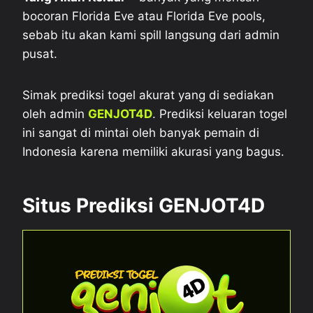
bocoran Florida Eve atau Florida Eve pools,
sebab itu akan kami spill langsung dari admin
pusat.
Simak prediksi togel akurat yang di sediakan
oleh admin
GENJOT4D
. Prediksi keluaran togel
ini sangat di mintai oleh banyak pemain di
Indonesia karena memiliki akurasi yang bagus.
Situs Prediksi GENJOT4D