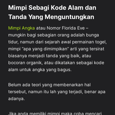
Mimpi Sebagi Kode Alam dan
Tanda Yang Menguntungkan
Mimpi Angka
atau Nomor Florida Eve –
mungkin bagi sebagian orang adalah bunga
tidur, namun dari sejarah awal permainan togel,
mimpi “apa yang dimimpikan” arti yang tersirat
biasanya menjadi tanda yang baik, atau
bocoran organik, atau dikatakan sebagai kode
alam untuk angka yang bagus.
Belum ada teori yang membenarkan hal
tersebut, namun itu lah yang terjadi, benar apa
adanya.
Jika anda memiliki mimpi maka coba mencari