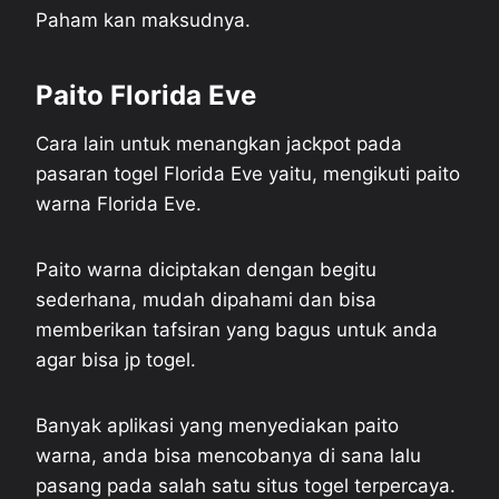
Paham kan maksudnya.
Paito Florida Eve
Cara lain untuk menangkan jackpot pada
pasaran togel Florida Eve yaitu, mengikuti paito
warna Florida Eve.
Paito warna diciptakan dengan begitu
sederhana, mudah dipahami dan bisa
memberikan tafsiran yang bagus untuk anda
agar bisa jp togel.
Banyak aplikasi yang menyediakan paito
warna, anda bisa mencobanya di sana lalu
pasang pada salah satu situs togel terpercaya.