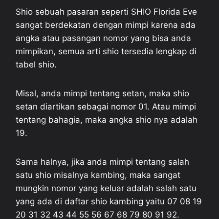
Shio sebuah pasaran seperti SHIO Florida Eve
sangat berdekatan dengan mimpi karena ada
angka atau pasangan nomor yang bisa anda
mimpikan, semua arti shio tersedia lengkap di
tabel shio.
Misal, anda mimpi tentang setan, maka shio
setan diartikan sebagai nomor 01. Atau mimpi
tentang bahagia, maka angka shio nya adalah
19.
Sama halnya, jika anda mimpi tentang salah
satu shio misalnya kambing, maka sangat
mungkin nomor yang keluar adalah salah satu
yang ada di daftar shio kambing yaitu 07 08 19
20 31 32 43 44 55 56 67 68 79 80 91 92.