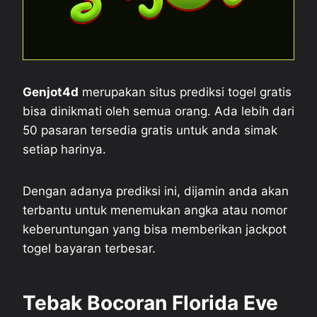
Genjot4d
merupakan situs prediksi togel gratis
bisa dinikmati oleh semua orang. Ada lebih dari
50 pasaran tersedia gratis untuk anda simak
setiap harinya.
Dengan adanya prediksi ini, dijamin anda akan
terbantu untuk menemukan angka atau nomor
keberuntungan yang bisa memberikan jackpot
togel bayaran terbesar.
Tebak Bocoran Florida Eve