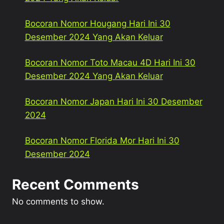
Bocoran Nomor Hougang Hari Ini 30
Desember 2024 Yang Akan Keluar
Bocoran Nomor Toto Macau 4D Hari Ini 30
Desember 2024 Yang Akan Keluar
Bocoran Nomor Japan Hari Ini 30 Desember
2024
Bocoran Nomor Florida Mor Hari Ini 30
Desember 2024
Recent Comments
No comments to show.