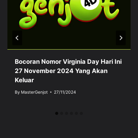
Bocoran Nomor Virginia Day Hari Ini
27 November 2024 Yang Akan
Keluar
By
MasterGenjot
27/11/2024