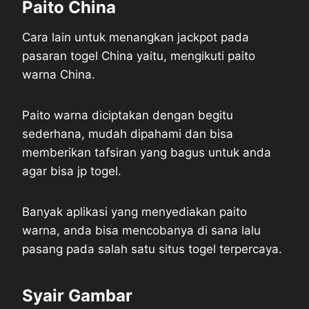
Paito China
Cara lain untuk menangkan jackpot pada
pasaran togel China yaitu, mengikuti paito
warna China.
Paito warna diciptakan dengan begitu
sederhana, mudah dipahami dan bisa
memberikan tafsiran yang bagus untuk anda
agar bisa jp togel.
Banyak aplikasi yang menyediakan paito
warna, anda bisa mencobanya di sana lalu
pasang pada salah satu situs togel terpercaya.
Syair Gambar