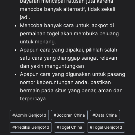
bayaran mencapai ratusan juta karena
menocba banyak alternatif, tidak sekali
jadi.
Mencoba banyak cara untuk jackpot di
permainan togel akan membuka peluang
untuk menang.
Apapun cara yang dipakai, pilihlah salah
satu cara yang dianggap sangat relevan
dan yakin menguntungkan
Apapun cara yang digunakan untuk pasang
nomor keberuntungan anda, pastikan
bermain pada situs yang benar, aman dan
terpercaya
Post
#
Admin Genjot4d
#
Bocoran China
#
Data China
Tags:
#
Prediksi Genjot4d
#
Togel China
#
Togel Genjot4d