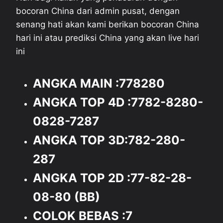
bocoran China dari admin pusat, dengan
senang hati akan kami berikan bocoran China
hari ini atau prediksi China yang akan live hari
ini
ANGKA MAIN :778280
ANGKA TOP 4D :7782-8280-
0828-7287
ANGKA TOP 3D:782-280-
287
ANGKA TOP 2D :77-82-28-
08-80
(BB)
COLOK BEBAS :7