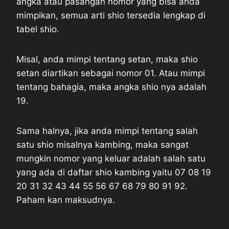
angka atau pasangan nomor yang bisa anda
mimpikan, semua arti shio tersedia lengkap di
tabel shio.
Misal, anda mimpi tentang setan, maka shio
setan diartikan sebagai nomor 01. Atau mimpi
tentang bahagia, maka angka shio nya adalah
19.
Sama halnya, jika anda mimpi tentang salah
satu shio misalnya kambing, maka sangat
mungkin nomor yang keluar adalah salah satu
yang ada di daftar shio kambing yaitu 07 08 19
20 31 32 43 44 55 56 67 68 79 80 91 92.
Paham kan maksudnya.