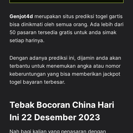
Genjot4d
merupakan situs prediksi togel gartis
bisa dinikmati oleh semua orang. Ada lebih dari
50 pasaran tersedia gratis untuk anda simak
setiap harinya.
Dengan adanya prediksi ini, dijamin anda akan
terbantu untuk menemukan angka atau nomor
keberuntungan yang bisa memberikan jackpot
togel bayaran terbesar.
Tebak Bocoran China Hari
Ini 22 Desember 2023
Nah bagi kalian yang penasaran dengan