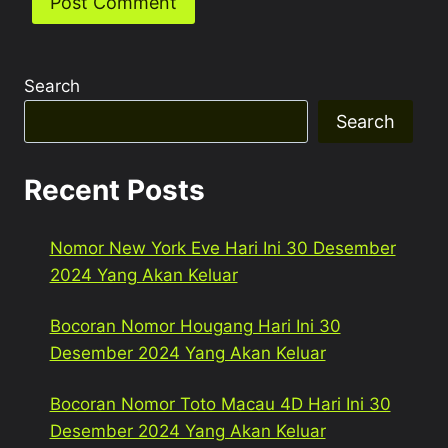
Search
Search
Recent Posts
Nomor New York Eve Hari Ini 30 Desember
2024 Yang Akan Keluar
Bocoran Nomor Hougang Hari Ini 30
Desember 2024 Yang Akan Keluar
Bocoran Nomor Toto Macau 4D Hari Ini 30
Desember 2024 Yang Akan Keluar