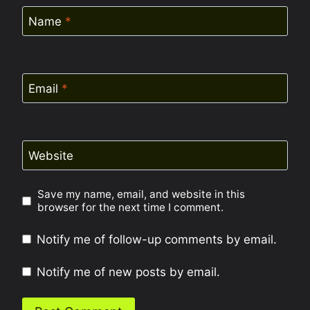
Name
*
Email
*
Website
Save my name, email, and website in this
browser for the next time I comment.
Notify me of follow-up comments by email.
Notify me of new posts by email.