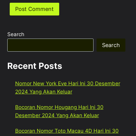
Search
Search
Recent Posts
Nomor New York Eve Hari Ini 30 Desember
2024 Yang Akan Keluar
Bocoran Nomor Hougang Hari Ini 30
Desember 2024 Yang Akan Keluar
Bocoran Nomor Toto Macau 4D Hari Ini 30