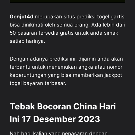
Genjot4d
merupakan situs prediksi togel gartis
bisa dinikmati oleh semua orang. Ada lebih dari
50 pasaran tersedia gratis untuk anda simak
setiap harinya.
Dengan adanya prediksi ini, dijamin anda akan
terbantu untuk menemukan angka atau nomor
keberuntungan yang bisa memberikan jackpot
togel bayaran terbesar.
Tebak Bocoran China Hari
Ini 17 Desember 2023
Nah bagi kalian yang penasaran dengan