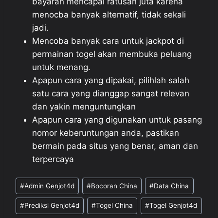
bayaran mencapai ratusan juta karena
menocba banyak alternatif, tidak sekali
jadi.
Mencoba banyak cara untuk jackpot di
permainan togel akan membuka peluang
untuk menang.
Apapun cara yang dipakai, pilihlah salah
satu cara yang dianggap sangat relevan
dan yakin menguntungkan
Apapun cara yang digunakan untuk pasang
nomor keberuntungan anda, pastikan
bermain pada situs yang benar, aman dan
terpercaya
Post
#
Admin Genjot4d
#
Bocoran China
#
Data China
Tags:
#
Prediksi Genjot4d
#
Togel China
#
Togel Genjot4d