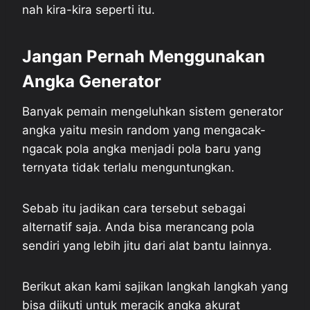
nah kira-kira seperti itu.
Jangan Pernah Menggunakan
Angka Generator
Banyak pemain mengeluhkan sistem generator
angka yaitu mesin random yang mengacak-
ngacak pola angka menjadi pola baru yang
ternyata tidak terlalu menguntungkan.
Sebab itu jadikan cara tersebut sebagai
alternatif saja. Anda bisa merancang pola
sendiri yang lebih jitu dari alat bantu lainnya.
Berikut akan kami sajikan langkah langkah yang
bisa diikuti untuk meracik angka akurat