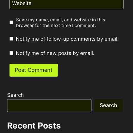
Website
Save my name, email, and website in this
browser for the next time I comment.
Notify me of follow-up comments by email.
Notify me of new posts by email.
Search
Search
Recent Posts