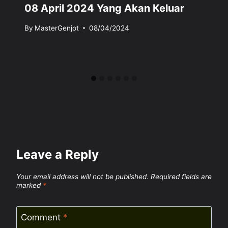
08 April 2024 Yang Akan Keluar
By
MasterGenjot
08/04/2024
Leave a Reply
Your email address will not be published.
Required fields are
marked
*
Comment
*