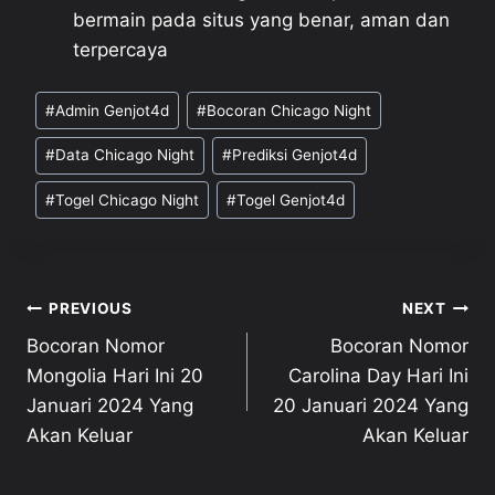
bermain pada situs yang benar, aman dan
terpercaya
Post
#
Admin Genjot4d
#
Bocoran Chicago Night
Tags:
#
Data Chicago Night
#
Prediksi Genjot4d
#
Togel Chicago Night
#
Togel Genjot4d
Post
PREVIOUS
NEXT
Bocoran Nomor
Bocoran Nomor
navigation
Mongolia Hari Ini 20
Carolina Day Hari Ini
Januari 2024 Yang
20 Januari 2024 Yang
Akan Keluar
Akan Keluar