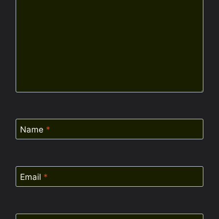
Name
*
Email
*