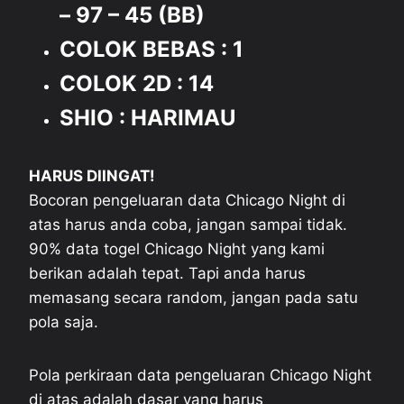
– 97 – 45
(BB)
COLOK BEBAS :
1
COLOK 2D : 14
SHIO :
HARIMAU
HARUS DIINGAT!
Bocoran pengeluaran data Chicago Night di
atas harus anda coba, jangan sampai tidak.
90% data togel Chicago Night yang kami
berikan adalah tepat. Tapi anda harus
memasang secara random, jangan pada satu
pola saja.
Pola perkiraan data pengeluaran Chicago Night
di atas adalah dasar yang harus