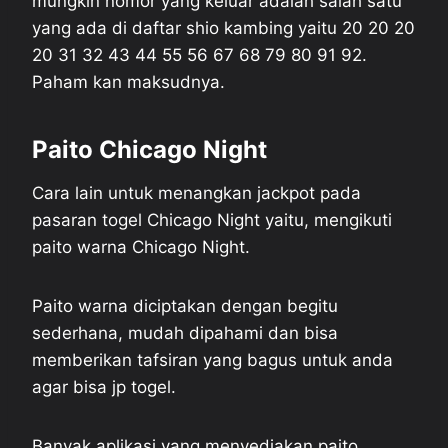
mungkin nomor yang keluar adalah salah satu
yang ada di daftar shio kambing yaitu 20 20 20
20 31 32 43 44 55 56 67 68 79 80 91 92.
Paham kan maksudnya.
Paito Chicago Night
Cara lain untuk menangkan jackpot pada
pasaran togel Chicago Night yaitu, mengikuti
paito warna Chicago Night.
Paito warna diciptakan dengan begitu
sederhana, mudah dipahami dan bisa
memberikan tafsiran yang bagus untuk anda
agar bisa jp togel.
Banyak aplikasi yang menyediakan paito