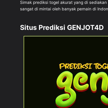
Simak prediksi togel akurat yang di sediaka
sangat di mintai oleh banyak pemain di Indon
Situs Prediksi GENJOT4D