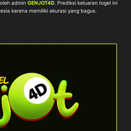
n oleh admin
GENJOT4D
. Prediksi keluaran togel ini
esia karena memiliki akurasi yang bagus.