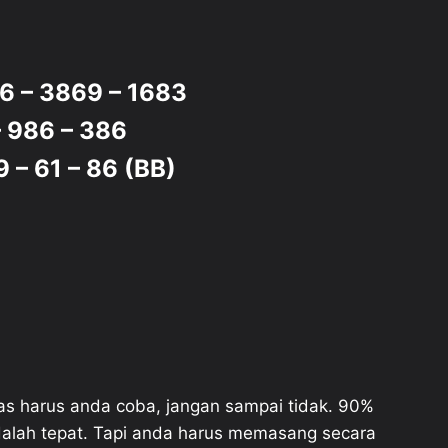
16 – 3869 – 1683
– 986 – 386
9 – 61 – 86
(BB)
tas harus anda coba, jangan sampai tidak. 90%
adalah tepat. Tapi anda harus memasang secara