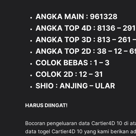
ANGKA MAIN : 961328
ANGKA TOP 4D : 8136
– 29
ANGKA TOP 3D : 813
– 261 
ANGKA TOP 2D : 38
– 12 – 6
COLOK BEBAS : 1
– 3
COLOK 2D : 12 – 31
SHIO : ANJING – ULAR
HARUS DIINGAT!
Bocoran pengeluaran data Cartier4D 10 di a
data togel Cartier4D 10 yang kami berikan 