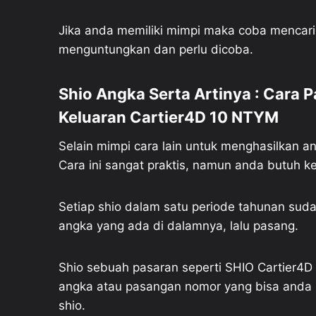
Jika anda memiliki mimpi maka coba mencar
menguntungkan dan perlu dicoba.
Shio Angka Serta Artinya : Cara 
Keluaran Cartier4D 10 NTYM
Selain mimpi cara lain untuk menghasilkan a
Cara ini sangat praktis, namun anda butuh ket
Setiap shio dalam satu periode tahunan suda
angka yang ada di dalamnya, lalu pasang.
Shio sebuah pasaran seperti SHIO Cartier4
angka atau pasangan nomor yang bisa anda mi
shio.