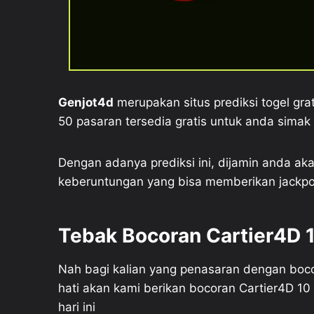
Genjot4d
merupakan situs prediksi togel grat
50 pasaran tersedia gratis untuk anda simak 
Dengan adanya prediksi ini, dijamin anda a
keberuntungan yang bisa memberikan jackpot
Tebak Bocoran Cartier4D 1
Nah bagi kalian yang penasaran dengan boco
hati akan kami berikan bocoran Cartier4D 10 h
hari ini