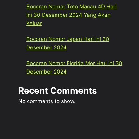
Bocoran Nomor Toto Macau 4D Hari
Ini 30 Desember 2024 Yang Akan
Keluar
Bocoran Nomor Japan Hari Ini 30
Desember 2024
Bocoran Nomor Florida Mor Hari Ini 30
Desember 2024
Recent Comments
No comments to show.