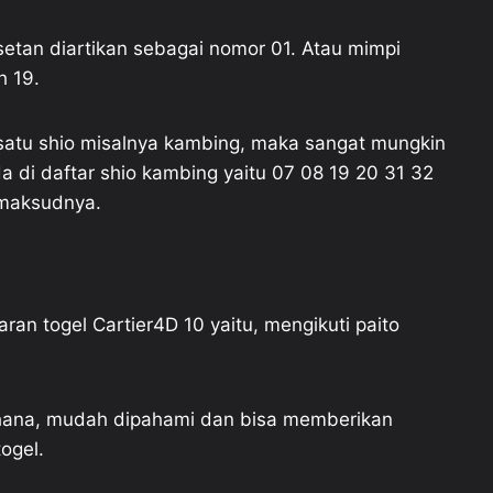
setan diartikan sebagai nomor 01. Atau mimpi
h 19.
 satu shio misalnya kambing, maka sangat mungkin
a di daftar shio kambing yaitu 07 08 19 20 31 32
 maksudnya.
an togel Cartier4D 10 yaitu, mengikuti paito
rhana, mudah dipahami dan bisa memberikan
ogel.