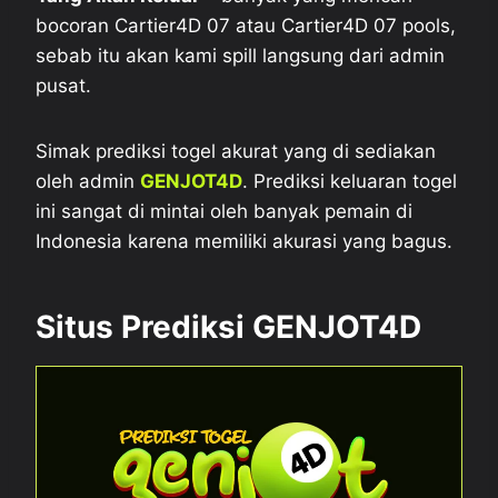
bocoran Cartier4D 07 atau Cartier4D 07 pools,
sebab itu akan kami spill langsung dari admin
pusat.
Simak prediksi togel akurat yang di sediakan
oleh admin
GENJOT4D
. Prediksi keluaran togel
ini sangat di mintai oleh banyak pemain di
Indonesia karena memiliki akurasi yang bagus.
Situs Prediksi GENJOT4D