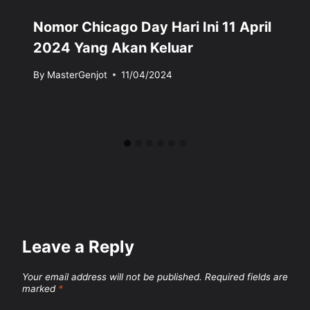
Nomor Chicago Day Hari Ini 11 April
2024 Yang Akan Keluar
By
MasterGenjot
11/04/2024
Leave a Reply
Your email address will not be published.
Required fields are
marked
*