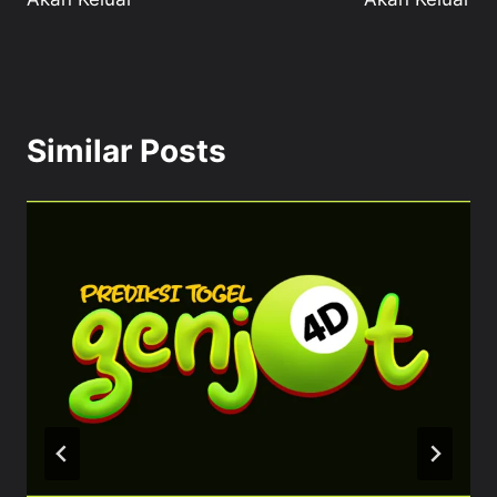
Similar Posts