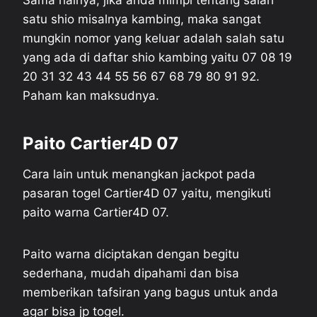
Sama halnya, jika anda mimpi tentang salah
satu shio misalnya kambing, maka sangat
mungkin nomor yang keluar adalah salah satu
yang ada di daftar shio kambing yaitu 07 08 19
20 31 32 43 44 55 56 67 68 79 80 91 92.
Paham kan maksudnya.
Paito Cartier4D 07
Cara lain untuk menangkan jackpot pada
pasaran togel Cartier4D 07 yaitu, mengikuti
paito warna Cartier4D 07.
Paito warna diciptakan dengan begitu
sederhana, mudah dipahami dan bisa
memberikan tafsiran yang bagus untuk anda
agar bisa jp togel.