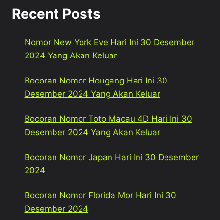
Recent Posts
Nomor New York Eve Hari Ini 30 Desember
2024 Yang Akan Keluar
Bocoran Nomor Hougang Hari Ini 30
Desember 2024 Yang Akan Keluar
Bocoran Nomor Toto Macau 4D Hari Ini 30
Desember 2024 Yang Akan Keluar
Bocoran Nomor Japan Hari Ini 30 Desember
2024
Bocoran Nomor Florida Mor Hari Ini 30
Desember 2024