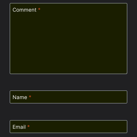
Comment
*
Name
*
Email
*