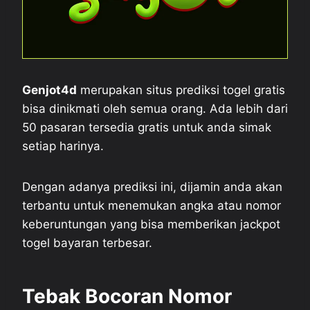
Genjot4d
merupakan situs prediksi togel gratis
bisa dinikmati oleh semua orang. Ada lebih dari
50 pasaran tersedia gratis untuk anda simak
setiap harinya.
Dengan adanya prediksi ini, dijamin anda akan
terbantu untuk menemukan angka atau nomor
keberuntungan yang bisa memberikan jackpot
togel bayaran terbesar.
Tebak Bocoran
Nomor