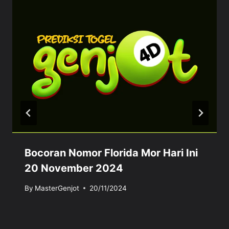
Bocoran Nomor Florida Mor Hari Ini
20 November 2024
By
MasterGenjot
20/11/2024