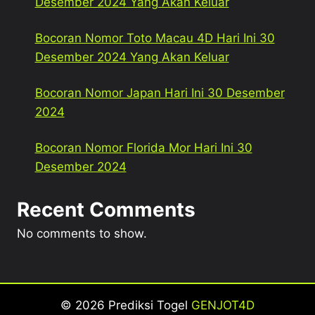
Desember 2024 Yang Akan Keluar
Bocoran Nomor Toto Macau 4D Hari Ini 30
Desember 2024 Yang Akan Keluar
Bocoran Nomor Japan Hari Ini 30 Desember
2024
Bocoran Nomor Florida Mor Hari Ini 30
Desember 2024
Recent Comments
No comments to show.
© 2026 Prediksi Togel
GENJOT4D