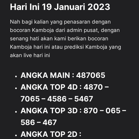
Hari Ini 19 Januari 2023
Nah bagi kalian yang penasaran dengan
bocoran Kamboja dari admin pusat, dengan
senang hati akan kami berikan bocoran
Kamboja hari ini atau prediksi Kamboja yang
akan live hari ini
ANGKA MAIN : 487065
ANGKA TOP 4D : 4870 –
7065 – 4586 – 5467
ANGKA TOP 3D : 870 – 065 –
586 – 467
ANGKA TOP 2D :