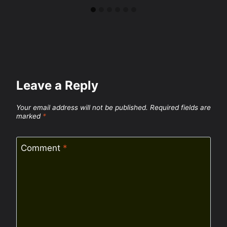
Leave a Reply
Your email address will not be published.
Required fields are
marked
*
Comment
*