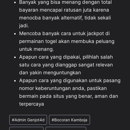
Banyak yang bisa menang dengan total
bayaran mencapai ratusan juta karena
menocba banyak alternatif, tidak sekali
jadi.
Mencoba banyak cara untuk jackpot di
permainan togel akan membuka peluang
untuk menang.
Apapun cara yang dipakai, pilihlah salah
satu cara yang dianggap sangat relevan
dan yakin menguntungkan
Apapun cara yang digunakan untuk pasang
nomor keberuntungan anda, pastikan
bermain pada situs yang benar, aman dan
terpercaya
Post
#
Admin Genjot4d
#
Bocoran Kamboja
Tags: