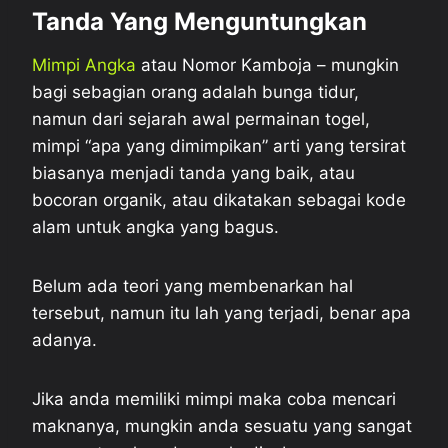
Tanda Yang Menguntungkan
Mimpi Angka
atau Nomor Kamboja – mungkin
bagi sebagian orang adalah bunga tidur,
namun dari sejarah awal permainan togel,
mimpi “apa yang dimimpikan” arti yang tersirat
biasanya menjadi tanda yang baik, atau
bocoran organik, atau dikatakan sebagai kode
alam untuk angka yang bagus.
Belum ada teori yang membenarkan hal
tersebut, namun itu lah yang terjadi, benar apa
adanya.
Jika anda memiliki mimpi maka coba mencari
maknanya, mungkin anda sesuatu yang sangat