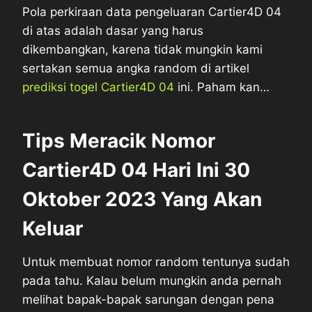
Pola perkiraan data pengeluaran Cartier4D 04
di atas adalah dasar yang harus
dikembangkan, karena tidak mungkin kami
sertakan semua angka random di artikel
prediksi togel Cartier4D 04
ini. Paham kan…
Tips Meracik
Nomor
Cartier4D 04 Hari Ini 30
Oktober 2023 Yang Akan
Keluar
Untuk membuat nomor random tentunya sudah
pada tahu. Kalau belum mungkin anda pernah
melihat bapak-bapak sarungan dengan pena