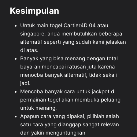
Kesimpulan
Untuk main togel Cartier4D 04 atau
singapore, anda membutuhkan beberapa
alternatif seperti yang sudah kami jelaskan
di atas.
Banyak yang bisa menang dengan total
bayaran mencapai ratusan juta karena
menocba banyak alternatif, tidak sekali
jadi.
Mencoba banyak cara untuk jackpot di
permainan togel akan membuka peluang
untuk menang.
Apapun cara yang dipakai, pilihlah salah
satu cara yang dianggap sangat relevan
dan yakin menguntungkan