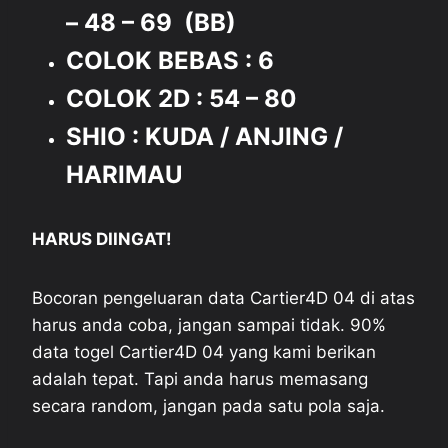
– 48 – 69
(BB)
COLOK BEBAS :
6
COLOK 2D :
54 – 80
SHIO :
KUDA / ANJING /
HARIMAU
HARUS DIINGAT!
Bocoran pengeluaran data Cartier4D 04 di atas
harus anda coba, jangan sampai tidak. 90%
data togel Cartier4D 04 yang kami berikan
adalah tepat. Tapi anda harus memasang
secara random, jangan pada satu pola saja.