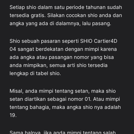
Setiap shio dalam satu periode tahunan sudah
tersedia gratis. Silakan cocokan shio anda dan
angka yang ada di dalamnya, lalu pasang.
Shio sebuah pasaran seperti SHIO Cartier4D
04 sangat berdekatan dengan mimpi karena
ada angka atau pasangan nomor yang bisa
anda mimpikan, semua arti shio tersedia
lengkap di tabel shio.
Misal, anda mimpi tentang setan, maka shio
setan diartikan sebagai nomor 01. Atau mimpi
tentang bahagia, maka angka shio nya adalah
19.
Sama halnya, jika anda mimpi tentang salah