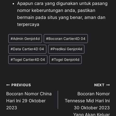
Apapun cara yang digunakan untuk pasang
nomor keberuntungan anda, pastikan
bermain pada situs yang benar, aman dan
terpercaya
Post
#
Admin Genjot4d
#
Bocoran Cartier4D 04
Tags:
#
Data Cartier4D 04
#
Prediksi Genjot4d
#
Togel Cartier4D 04
#
Togel Genjot4d
Post
PREVIOUS
NEXT
Bocoran Nomor China
Bocoran Nomor
navigation
Hari Ini 29 Oktober
Tennesse Mid Hari Ini
2023
30 Oktober 2023
Yang Akan Keluar