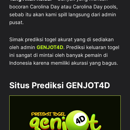
bocoran Carolina Day atau Carolina Day pools,
sebab itu akan kami spill langsung dari admin
pusat.
Simak prediksi togel akurat yang di sediakan
oleh admin
GENJOT4D
. Prediksi keluaran togel
ini sangat di mintai oleh banyak pemain di
Indonesia karena memiliki akurasi yang bagus.
Situs Prediksi GENJOT4D