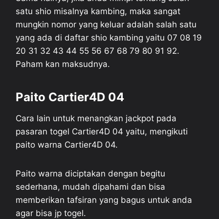
satu shio misalnya kambing, maka sangat
mungkin nomor yang keluar adalah salah satu
yang ada di daftar shio kambing yaitu 07 08 19
20 31 32 43 44 55 56 67 68 79 80 91 92.
Paham kan maksudnya.
Paito Cartier4D 04
Cara lain untuk menangkan jackpot pada
pasaran togel Cartier4D 04 yaitu, mengikuti
paito warna Cartier4D 04.
Paito warna diciptakan dengan begitu
sederhana, mudah dipahami dan bisa
memberikan tafsiran yang bagus untuk anda
agar bisa jp togel.