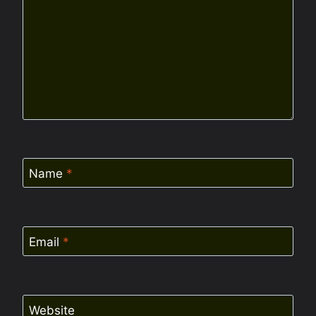
Name
*
Email
*
Website