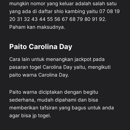
mungkin nomor yang keluar adalah salah satu
yang ada di daftar shio kambing yaitu 07 08 19
20 31 32 43 44 55 56 67 68 79 80 91 92.
Paham kan maksudnya.
Paito Carolina Day
Cara lain untuk menangkan jackpot pada
pasaran togel Carolina Day yaitu, mengikuti
paito warna Carolina Day.
Paito warna diciptakan dengan begitu
sederhana, mudah dipahami dan bisa
memberikan tafsiran yang bagus untuk anda
agar bisa jp togel.