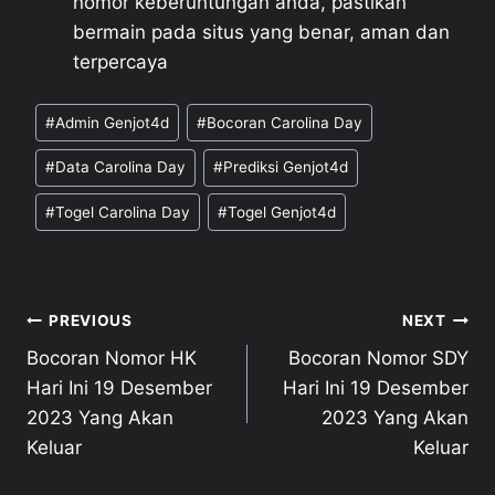
nomor keberuntungan anda, pastikan
bermain pada situs yang benar, aman dan
terpercaya
Post
#
Admin Genjot4d
#
Bocoran Carolina Day
Tags:
#
Data Carolina Day
#
Prediksi Genjot4d
#
Togel Carolina Day
#
Togel Genjot4d
Post
PREVIOUS
NEXT
Bocoran Nomor HK
Bocoran Nomor SDY
navigation
Hari Ini 19 Desember
Hari Ini 19 Desember
2023 Yang Akan
2023 Yang Akan
Keluar
Keluar