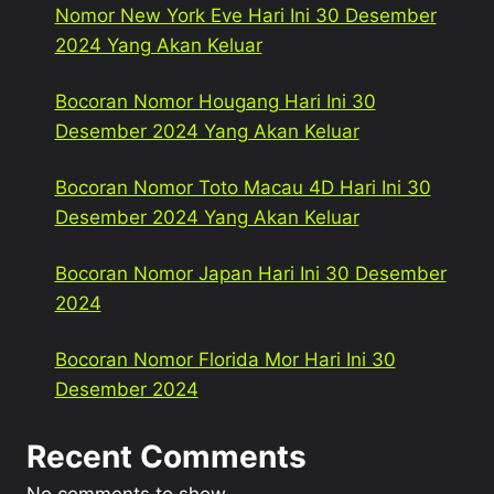
Nomor New York Eve Hari Ini 30 Desember
2024 Yang Akan Keluar
Bocoran Nomor Hougang Hari Ini 30
Desember 2024 Yang Akan Keluar
Bocoran Nomor Toto Macau 4D Hari Ini 30
Desember 2024 Yang Akan Keluar
Bocoran Nomor Japan Hari Ini 30 Desember
2024
Bocoran Nomor Florida Mor Hari Ini 30
Desember 2024
Recent Comments
No comments to show.