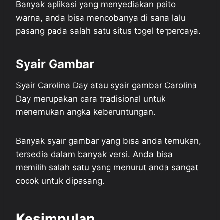
Banyak aplikasi yang menyediakan paito
warna, anda bisa mencobanya di sana lalu
pasang pada salah satu situs togel terpercaya.
Syair Gambar
Syair Carolina Day atau syair gambar Carolina
Day merupakan cara tradisional untuk
menemukan angka keberuntungan.
Banyak syair gambar yang bisa anda temukan,
tersedia dalam banyak versi. Anda bisa
memilih salah satu yang menurut anda sangat
cocok untuk dipasang.
Kesimpulan