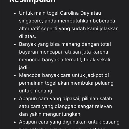
Untuk main togel Carolina Day atau
singapore, anda membutuhkan beberapa
alternatif seperti yang sudah kami jelaskan
di atas.
Banyak yang bisa menang dengan total
bayaran mencapai ratusan juta karena
menocba banyak alternatif, tidak sekali
jadi.
Mencoba banyak cara untuk jackpot di
permainan togel akan membuka peluang
untuk menang.
Apapun cara yang dipakai, pilihlah salah
satu cara yang dianggap sangat relevan
dan yakin menguntungkan
Apapun cara yang digunakan untuk pasang