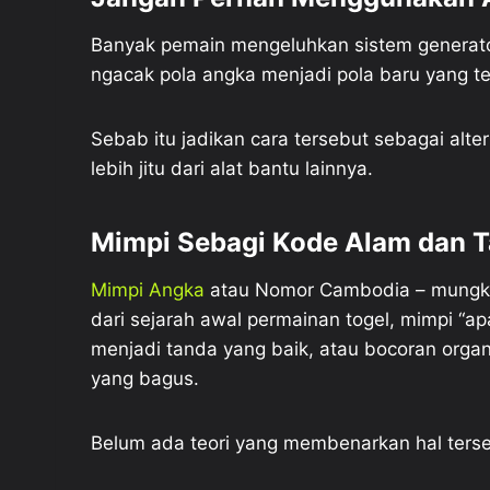
Banyak pemain mengeluhkan sistem generat
ngacak pola angka menjadi pola baru yang te
Sebab itu jadikan cara tersebut sebagai alte
lebih jitu dari alat bantu lainnya.
Mimpi Sebagi Kode Alam dan 
Mimpi Angka
atau Nomor Cambodia – mungkin
dari sejarah awal permainan togel, mimpi “ap
menjadi tanda yang baik, atau bocoran organ
yang bagus.
Belum ada teori yang membenarkan hal terseb