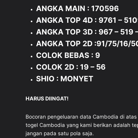
ANGKA MAIN : 170596
ANGKA TOP 4D : 9761 – 510
ANGKA TOP 3D : 967 – 519 
ANGKA TOP 2D :91/75/16/50
COLOK BEBAS : 9
COLOK 2D : 19 – 56
SHIO : MONYET
HARUS DIINGAT!
Bocoran pengeluaran data Cambodia di atas 
togel Cambodia yang kami berikan adalah t
jangan pada satu pola saja.