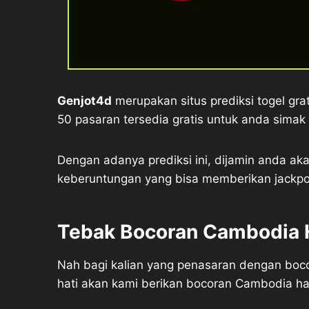
Genjot4d
merupakan situs prediksi togel grat
50 pasaran tersedia gratis untuk anda simak 
Dengan adanya prediksi ini, dijamin anda a
keberuntungan yang bisa memberikan jackpot
Tebak Bocoran Cambodia H
Nah bagi kalian yang penasaran dengan boc
hati akan kami berikan bocoran Cambodia hari