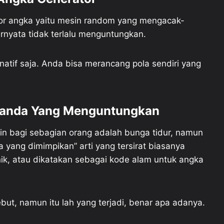
or angka yaitu mesin random yang mengacak-
rnyata tidak terlalu menguntungkan.
rnatif saja. Anda bisa merancang pola sendiri yang
Tanda Yang Menguntungkan
 bagi sebagian orang adalah bunga tidur, namun
a yang dimimpikan” arti yang tersirat biasanya
ik, atau dikatakan sebagai kode alam untuk angka
ut, namun itu lah yang terjadi, benar apa adanya.