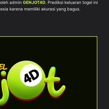
n oleh admin
GENJOT4D
. Prediksi keluaran togel ini
esia karena memiliki akurasi yang bagus.