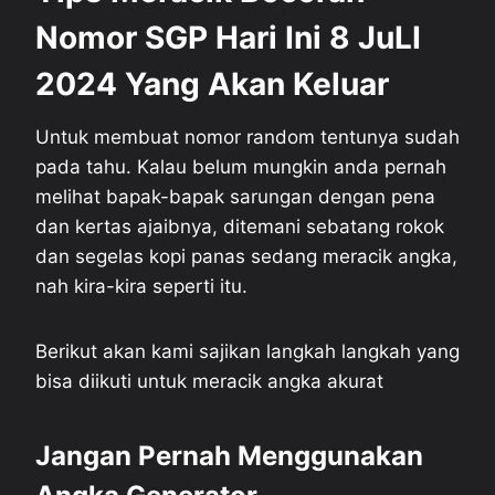
Nomor SGP Hari Ini 8 JuLI
2024 Yang Akan Keluar
Untuk membuat nomor random tentunya sudah
pada tahu. Kalau belum mungkin anda pernah
melihat bapak-bapak sarungan dengan pena
dan kertas ajaibnya, ditemani sebatang rokok
dan segelas kopi panas sedang meracik angka,
nah kira-kira seperti itu.
Berikut akan kami sajikan langkah langkah yang
bisa diikuti untuk meracik angka akurat
Jangan Pernah Menggunakan