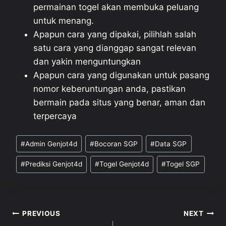
permainan togel akan membuka peluang
untuk menang.
Apapun cara yang dipakai, pilihlah salah
satu cara yang dianggap sangat relevan
dan yakin menguntungkan
Apapun cara yang digunakan untuk pasang
nomor keberuntungan anda, pastikan
bermain pada situs yang benar, aman dan
terpercaya
Post
#
Admin Genjot4d
#
Bocoran SGP
#
Data SGP
Tags:
#
Prediksi Genjot4d
#
Togel Genjot4d
#
Togel SGP
Post
PREVIOUS
NEXT