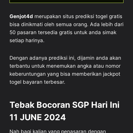
Genjot4d
merupakan situs prediksi togel gratis
bisa dinikmati oleh semua orang. Ada lebih dari
50 pasaran tersedia gratis untuk anda simak
setiap harinya.
Dengan adanya prediksi ini, dijamin anda akan
terbantu untuk menemukan angka atau nomor
keberuntungan yang bisa memberikan jackpot
togel bayaran terbesar.
Tebak Bocoran SGP Hari Ini
11 JUNE 2024
Nah bagi kalian yang penasaran dengan