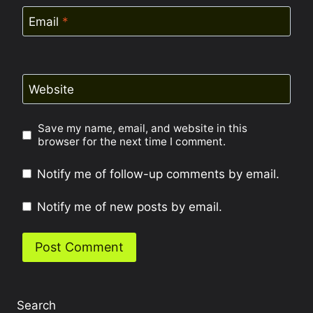
Email
*
Website
Save my name, email, and website in this
browser for the next time I comment.
Notify me of follow-up comments by email.
Notify me of new posts by email.
Search