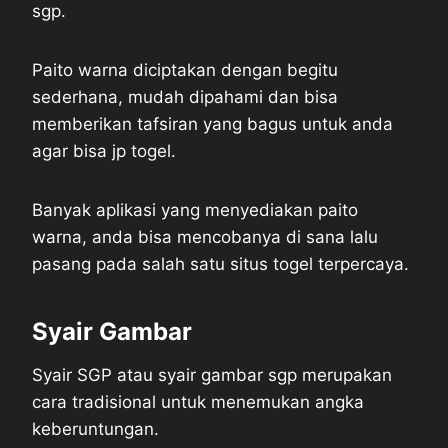
sgp.
Paito warna diciptakan dengan begitu
sederhana, mudah dipahami dan bisa
memberikan tafsiran yang bagus untuk anda
agar bisa jp togel.
Banyak aplikasi yang menyediakan paito
warna, anda bisa mencobanya di sana lalu
pasang pada salah satu situs togel terpercaya.
Syair Gambar
Syair SGP atau syair gambar sgp merupakan
cara tradisional untuk menemukan angka
keberuntungan.