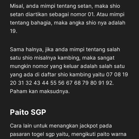
Misal, anda mimpi tentang setan, maka shio
setan diartikan sebagai nomor 01. Atau mimpi
tentang bahagia, maka angka shio nya adalah
19.
Sama halnya, jika anda mimpi tentang salah
satu shio misalnya kambing, maka sangat
mungkin nomor yang keluar adalah salah satu
yang ada di daftar shio kambing yaitu 07 08 19
20 31 32 43 44 55 56 67 68 79 80 91 92.
Paham kan maksudnya.
Paito SGP
Cara lain untuk menangkan jackpot pada
pasaran togel sgp yaitu, mengikuti paito warna