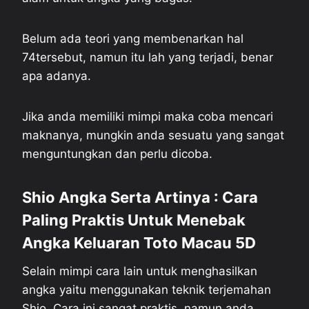
Belum ada teori yang membenarkan hal
74tersebut, namun itu lah yang terjadi, benar
apa adanya.
Jika anda memiliki mimpi maka coba mencari
maknanya, mungkin anda sesuatu yang sangat
menguntungkan dan perlu dicoba.
Shio Angka Serta Artinya : Cara
Paling Praktis Untuk Menebak
Angka Keluaran Toto Macau 5D
Selain mimpi cara lain untuk menghasilkan
angka yaitu menggunakan teknik terjemahan
Shio. Cara ini sangat praktis, namun anda