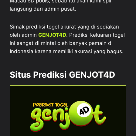
Macau 5D pools, sebab itu akan kami spil
langsung dari admin pusat.
Simak prediksi togel akurat yang di sediakan
oleh admin
GENJOT4D
. Prediksi keluaran togel
ini sangat di mintai oleh banyak pemain di
Indonesia karena memiliki akurasi yang bagus.
Situs Prediksi GENJOT4D