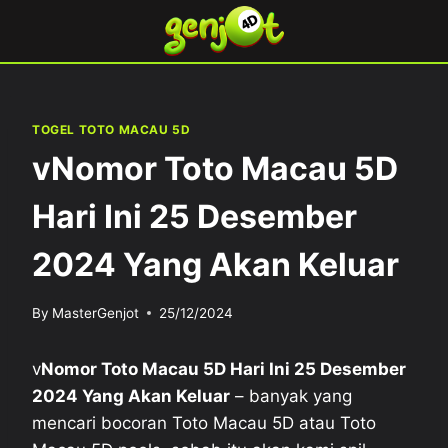
Skip
to
content
TOGEL TOTO MACAU 5D
vNomor Toto Macau 5D
Hari Ini 25 Desember
2024 Yang Akan Keluar
By
MasterGenjot
25/12/2024
v
Nomor Toto Macau 5D Hari Ini 25 Desember
2024 Yang Akan Keluar
– banyak yang
mencari bocoran Toto Macau 5D atau Toto