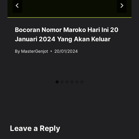
Bocoran Nomor Maroko Hari Ini 20
Januari 2024 Yang Akan Keluar
By
MasterGenjot
20/01/2024
Leave a Reply