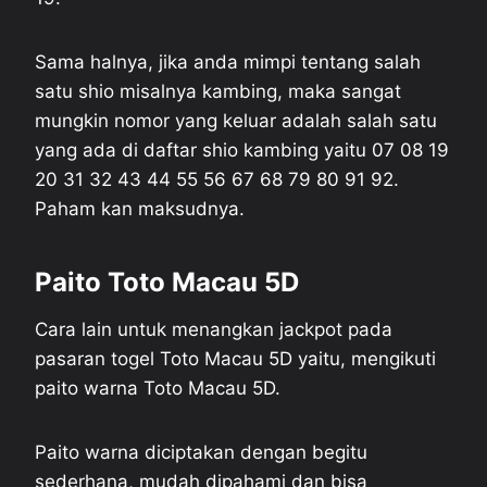
Sama halnya, jika anda mimpi tentang salah
satu shio misalnya kambing, maka sangat
mungkin nomor yang keluar adalah salah satu
yang ada di daftar shio kambing yaitu 07 08 19
20 31 32 43 44 55 56 67 68 79 80 91 92.
Paham kan maksudnya.
Paito Toto Macau 5D
Cara lain untuk menangkan jackpot pada
pasaran togel Toto Macau 5D yaitu, mengikuti
paito warna Toto Macau 5D.
Paito warna diciptakan dengan begitu
sederhana, mudah dipahami dan bisa