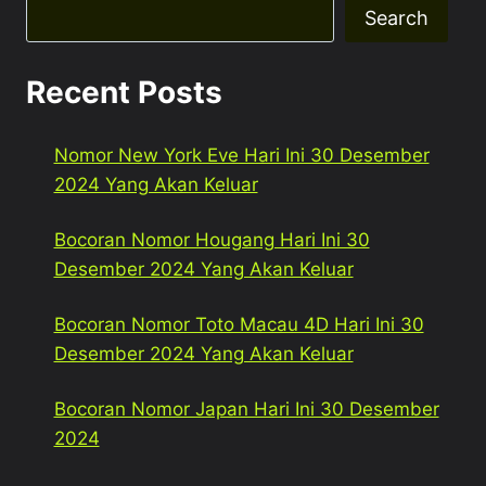
Search
Recent Posts
Nomor New York Eve Hari Ini 30 Desember
2024 Yang Akan Keluar
Bocoran Nomor Hougang Hari Ini 30
Desember 2024 Yang Akan Keluar
Bocoran Nomor Toto Macau 4D Hari Ini 30
Desember 2024 Yang Akan Keluar
Bocoran Nomor Japan Hari Ini 30 Desember
2024