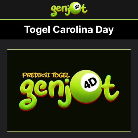
Skip
to
content
Togel Carolina Day