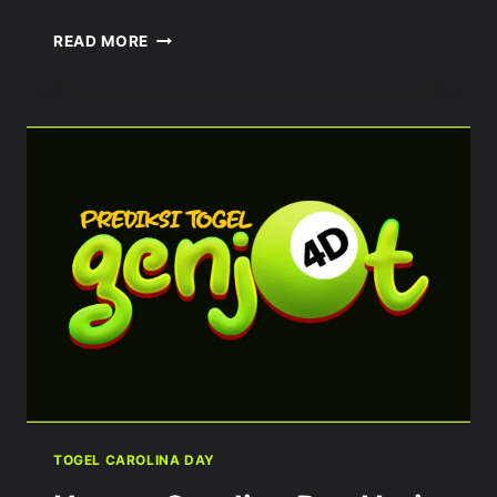
NOMOR
READ MORE
CAROLINA
DAY
HARI
INI
30
DESEMBER
2024
YANG
AKAN
KELUAR
TOGEL CAROLINA DAY