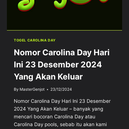
TOGEL CAROLINA DAY
Nomor Carolina Day Hari
Ini 23 Desember 2024
Yang Akan Keluar
By
MasterGenjot
23/12/2024
Nomor Carolina Day Hari Ini 23 Desember
2024 Yang Akan Keluar – banyak yang
mencari bocoran Carolina Day atau
Carolina Day pools, sebab itu akan kami