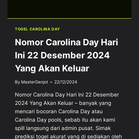
TOGEL CAROLINA DAY
Nomor Carolina Day Hari
Ini 22 Desember 2024
Yang Akan Keluar
By
MasterGenjot
22/12/2024
Nomor Carolina Day Hari Ini 22 Desember
2024 Yang Akan Keluar – banyak yang
mencari bocoran Carolina Day atau
Carolina Day pools, sebab itu akan kami
spill langsung dari admin pusat. Simak
prediksi togel akurat yang di sediakan oleh