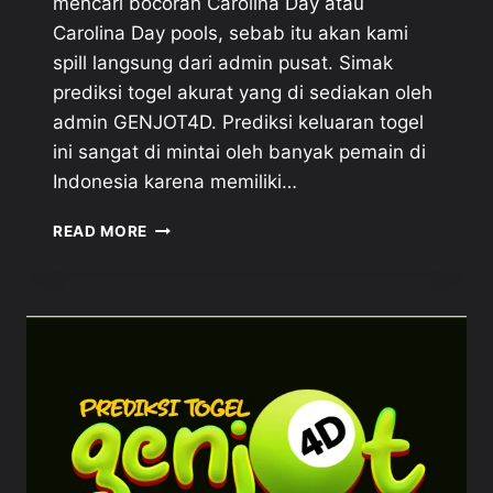
mencari bocoran Carolina Day atau
Carolina Day pools, sebab itu akan kami
spill langsung dari admin pusat. Simak
prediksi togel akurat yang di sediakan oleh
admin GENJOT4D. Prediksi keluaran togel
ini sangat di mintai oleh banyak pemain di
Indonesia karena memiliki…
NOMOR
READ MORE
CAROLINA
DAY
HARI
INI
24
DESEMBER
2024
YANG
AKAN
KELUAR