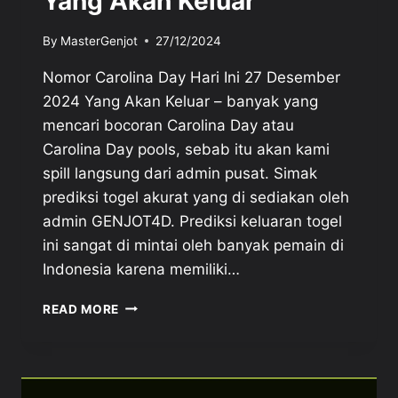
Yang Akan Keluar
By
MasterGenjot
27/12/2024
Nomor Carolina Day Hari Ini 27 Desember
2024 Yang Akan Keluar – banyak yang
mencari bocoran Carolina Day atau
Carolina Day pools, sebab itu akan kami
spill langsung dari admin pusat. Simak
prediksi togel akurat yang di sediakan oleh
admin GENJOT4D. Prediksi keluaran togel
ini sangat di mintai oleh banyak pemain di
Indonesia karena memiliki…
NOMOR
READ MORE
CAROLINA
DAY
HARI
INI
27