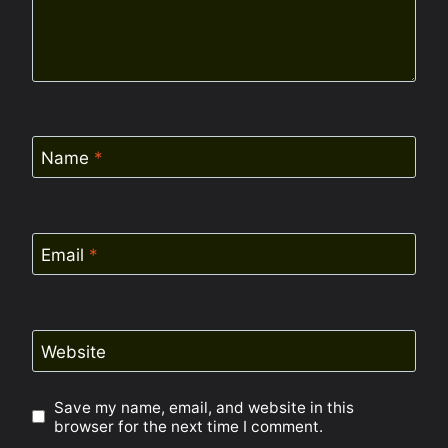
Name
*
Email
*
Website
Save my name, email, and website in this
browser for the next time I comment.