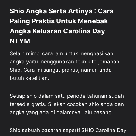
Shio Angka Serta Artinya : Cara
Paling Praktis Untuk Menebak
Angka Keluaran Carolina Day
NTYM
Selain mimpi cara lain untuk menghasilkan
angka yaitu menggunakan teknik terjemahan
Shio. Cara ini sangat praktis, namun anda
butuh ketelitian.
Setiap shio dalam satu periode tahunan sudah
tersedia gratis. Silakan cocokan shio anda dan
angka yang ada di dalamnya, lalu pasang.
Shio sebuah pasaran seperti SHIO Carolina Day