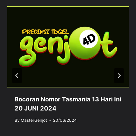
Bocoran Nomor Tasmania 13 Hari Ini
20 JUNI 2024
By
MasterGenjot
20/06/2024