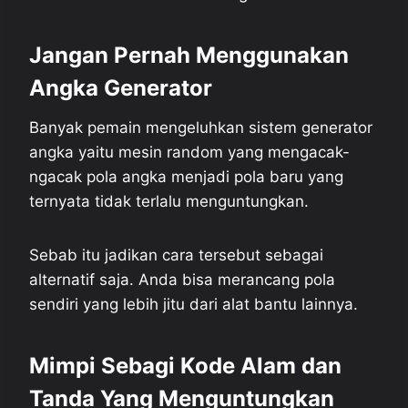
Jangan Pernah Menggunakan
Angka Generator
Banyak pemain mengeluhkan sistem generator
angka yaitu mesin random yang mengacak-
ngacak pola angka menjadi pola baru yang
ternyata tidak terlalu menguntungkan.
Sebab itu jadikan cara tersebut sebagai
alternatif saja. Anda bisa merancang pola
sendiri yang lebih jitu dari alat bantu lainnya.
Mimpi Sebagi Kode Alam dan
Tanda Yang Menguntungkan