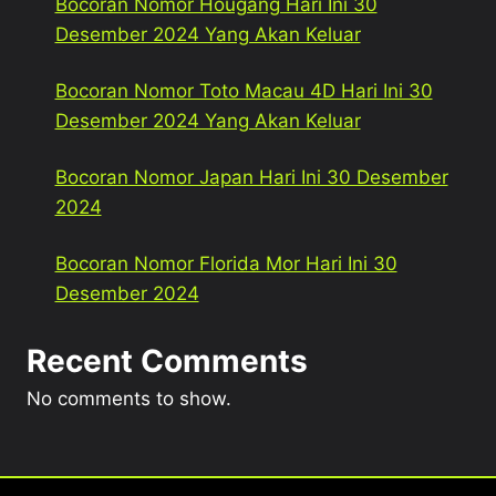
Bocoran Nomor Hougang Hari Ini 30
Desember 2024 Yang Akan Keluar
Bocoran Nomor Toto Macau 4D Hari Ini 30
Desember 2024 Yang Akan Keluar
Bocoran Nomor Japan Hari Ini 30 Desember
2024
Bocoran Nomor Florida Mor Hari Ini 30
Desember 2024
Recent Comments
No comments to show.