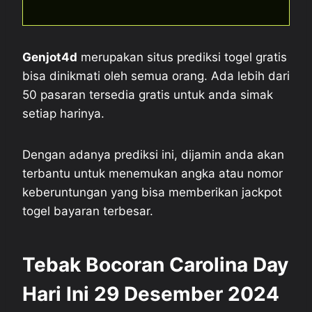
Genjot4d
merupakan situs prediksi togel gratis
bisa dinikmati oleh semua orang. Ada lebih dari
50 pasaran tersedia gratis untuk anda simak
setiap harinya.
Dengan adanya prediksi ini, dijamin anda akan
terbantu untuk menemukan angka atau nomor
keberuntungan yang bisa memberikan jackpot
togel bayaran terbesar.
Tebak Bocoran Carolina Day
Hari Ini 29 Desember 2024