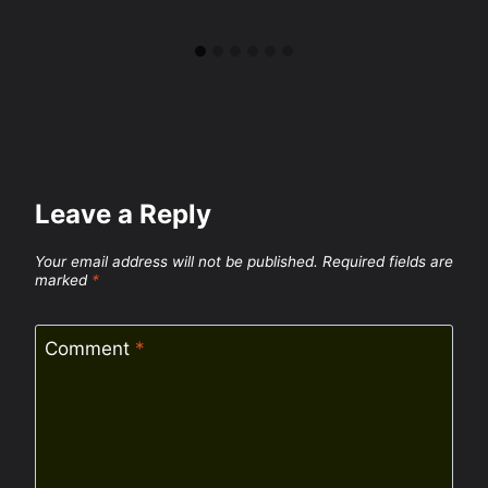
Leave a Reply
Your email address will not be published.
Required fields are
marked
*
Comment
*