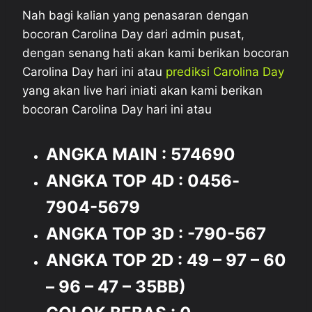
Nah bagi kalian yang penasaran dengan
bocoran Carolina Day dari admin pusat,
dengan senang hati akan kami berikan bocoran
Carolina Day hari ini atau
prediksi Carolina Day
yang akan live hari iniati akan kami berikan
bocoran Carolina Day hari ini atau
ANGKA MAIN : 574690
ANGKA TOP 4D : 0456
-
7904-5679
ANGKA TOP 3D :
-790-567
ANGKA TOP 2D : 49
– 97 – 60
– 96 – 47 – 35
BB)