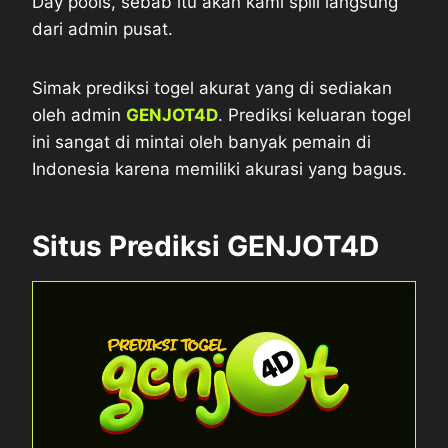
Day pools, sebab itu akan kami spill langsung
dari admin pusat.
Simak prediksi togel akurat yang di sediakan
oleh admin
GENJOT4D
. Prediksi keluaran togel
ini sangat di mintai oleh banyak pemain di
Indonesia karena memiliki akurasi yang bagus.
Situs Prediksi GENJOT4D