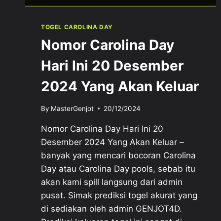
TOGEL CAROLINA DAY
Nomor Carolina Day
Hari Ini 20 Desember
2024 Yang Akan Keluar
By
MasterGenjot
20/12/2024
Nomor Carolina Day Hari Ini 20
Desember 2024 Yang Akan Keluar –
banyak yang mencari bocoran Carolina
Day atau Carolina Day pools, sebab itu
akan kami spill langsung dari admin
pusat. Simak prediksi togel akurat yang
di sediakan oleh admin GENJOT4D.