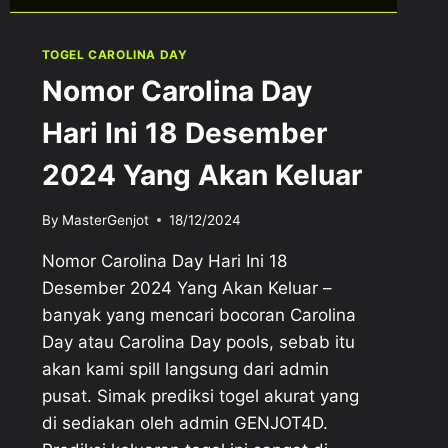
TOGEL CAROLINA DAY
Nomor Carolina Day
Hari Ini 18 Desember
2024 Yang Akan Keluar
By
MasterGenjot
18/12/2024
Nomor Carolina Day Hari Ini 18
Desember 2024 Yang Akan Keluar –
banyak yang mencari bocoran Carolina
Day atau Carolina Day pools, sebab itu
akan kami spill langsung dari admin
pusat. Simak prediksi togel akurat yang
di sediakan oleh admin GENJOT4D.