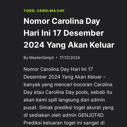
TOGEL CAROLINA DAY
Nomor Carolina Day
Hari Ini 17 Desember
2024 Yang Akan Keluar
By
MasterGenjot
17/12/2024
Nomor Carolina Day Hari Ini 17
Desember 2024 Yang Akan Keluar –
banyak yang mencari bocoran Carolina
Day atau Carolina Day pools, sebab itu
akan kami spill langsung dari admin
pusat. Simak prediksi togel akurat yang
di sediakan oleh admin GENJOT4D.
Prediksi keluaran togel ini sangat di