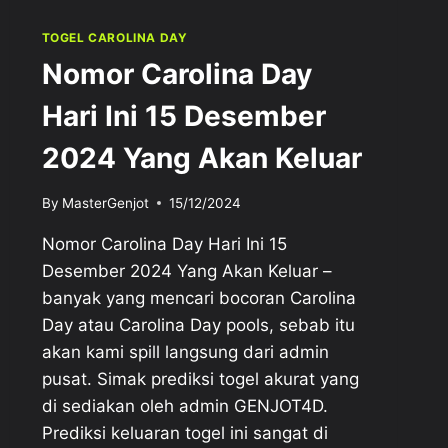
TOGEL CAROLINA DAY
Nomor Carolina Day
Hari Ini 15 Desember
2024 Yang Akan Keluar
By
MasterGenjot
15/12/2024
Nomor Carolina Day Hari Ini 15
Desember 2024 Yang Akan Keluar –
banyak yang mencari bocoran Carolina
Day atau Carolina Day pools, sebab itu
akan kami spill langsung dari admin
pusat. Simak prediksi togel akurat yang
di sediakan oleh admin GENJOT4D.
Prediksi keluaran togel ini sangat di