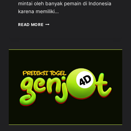
mintai oleh banyak pemain di Indonesia
karena memiliki…
NOMOR
READ MORE
CAROLINA
DAY
HARI
INI
16
DESEMBER
2024
YANG
AKAN
KELUAR