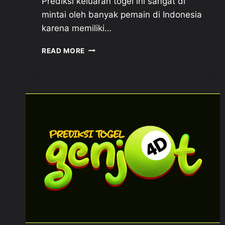
Prediksi keluaran togel ini sangat di
mintai oleh banyak pemain di Indonesia
karena memiliki…
NOMOR
READ MORE
CAROLINA
DAY
HARI
INI
20
DESEMBER
2024
YANG
AKAN
KELUAR