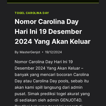
TOGEL CAROLINA DAY
Nomor Carolina Day
Hari Ini 19 Desember
2024 Yang Akan Keluar
By
MasterGenjot
19/12/2024
Nomor Carolina Day Hari Ini 19
Desember 2024 Yang Akan Keluar –
banyak yang mencari bocoran Carolina
Day atau Carolina Day pools, sebab itu
akan kami spill langsung dari admin
pusat. Simak prediksi togel akurat yang
di sediakan oleh admin GENJOT4D.