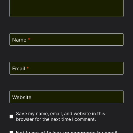
Name
*
Email
*
Website
Save my name, email, and website in this
browser for the next time I comment.
Notify me of follow-up comments by email.