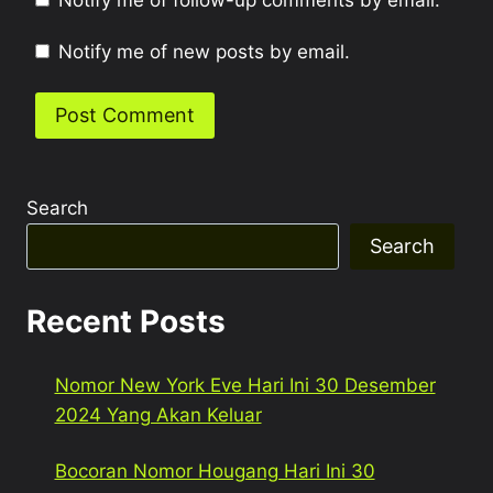
Notify me of new posts by email.
Search
Search
Recent Posts
Nomor New York Eve Hari Ini 30 Desember
2024 Yang Akan Keluar
Bocoran Nomor Hougang Hari Ini 30