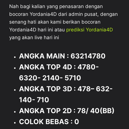
Nah bagi kalian yang penasaran dengan
bocoran Yordania4D dari admin pusat, dengan
senang hati akan kami berikan bocoran
Yordania4D hari ini atau
prediksi Yordania4D
yang akan live hari ini
ANGKA MAIN : 63214780
ANGKA TOP 4D : 4780-
6320- 2140- 5710
ANGKA TOP 3D : 478
– 632-
140- 710
ANGKA TOP 2D : 78/ 40(BB)
COLOK BEBAS : 0