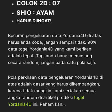
COLOK 2D : 07
SHIO : AYAM
HARUS DIINGAT
!
Bocoran pengeluaran data Yordania4D di atas
harus anda coba, jangan sampai tidak. 90%
data togel Yordania4D yang kami berikan
adalah tepat. Tapi anda harus memasang
secara random, jangan pada satu pola saja.
Pola perkiraan data pengeluaran Yordania4D di
atas adalah dasar yang harus dikembangkan,
karena tidak mungkin kami sertakan semua
angka random di artikel prediksi
togel
Yordania4D
ini. Paham kan…