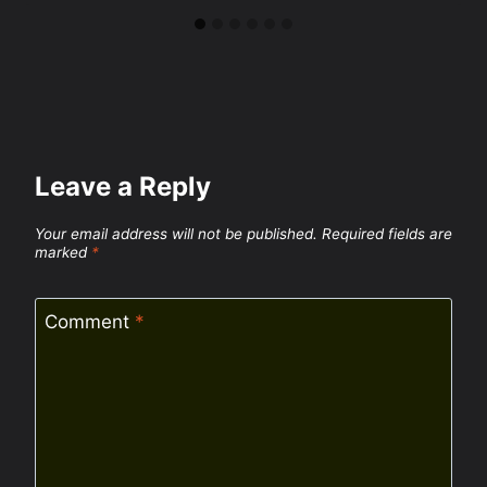
Leave a Reply
Your email address will not be published.
Required fields are
marked
*
Comment
*