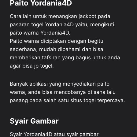
Paito Yordania4D
Cara lain untuk menangkan jackpot pada
pasaran togel Yordania4D yaitu, mengikuti
paito warna Yordania4D.
Paito warna diciptakan dengan begitu
sederhana, mudah dipahami dan bisa
memberikan tafsiran yang bagus untuk anda
agar bisa jp togel.
Banyak aplikasi yang menyediakan paito
warna, anda bisa mencobanya di sana lalu
pasang pada salah satu situs togel terpercaya.
Syair Gambar
Syair Yordania4D atau syair gambar