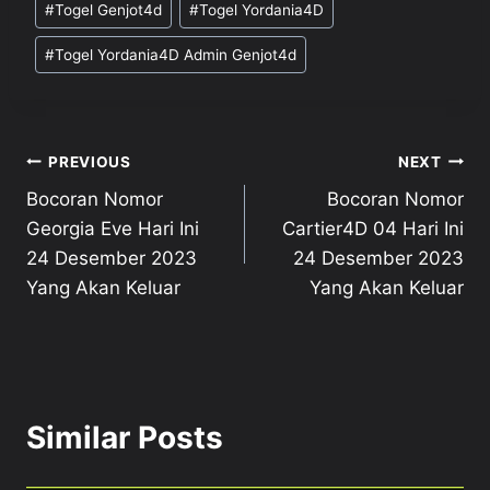
#
Togel Genjot4d
#
Togel Yordania4D
#
Togel Yordania4D Admin Genjot4d
Post
PREVIOUS
NEXT
Bocoran Nomor
Bocoran Nomor
navigation
Georgia Eve Hari Ini
Cartier4D 04 Hari Ini
24 Desember 2023
24 Desember 2023
Yang Akan Keluar
Yang Akan Keluar
Similar Posts