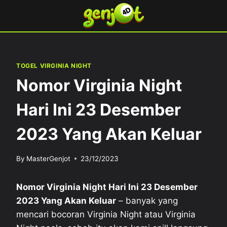
Skip
to
content
TOGEL VIRGINIA NIGHT
Nomor Virginia Night
Hari Ini 23 Desember
2023 Yang Akan Keluar
By
MasterGenjot
23/12/2023
Nomor Virginia Night Hari Ini 23 Desember
2023 Yang Akan Keluar
– banyak yang
mencari bocoran Virginia Night atau Virginia