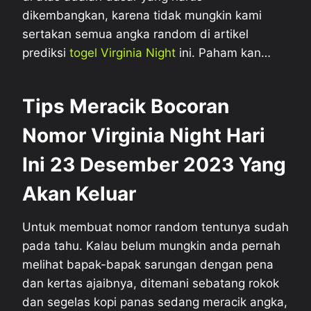
dikembangkan, karena tidak mungkin kami
sertakan semua angka random di artikel
prediksi
togel Virginia Night
ini. Paham kan…
Tips Meracik Bocoran
Nomor Virginia Night Hari
Ini 23 Desember 2023 Yang
Akan Keluar
Untuk membuat nomor random tentunya sudah
pada tahu. Kalau belum mungkin anda pernah
melihat bapak-bapak sarungan dengan pena
dan kertas ajaibnya, ditemani sebatang rokok
dan segelas kopi panas sedang meracik angka,