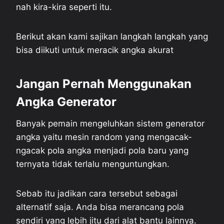
nah kira-kira seperti itu.
Berikut akan kami sajikan langkah langkah yang
bisa diikuti untuk meracik angka akurat
Jangan Pernah Menggunakan
Angka Generator
Banyak pemain mengeluhkan sistem generator
angka yaitu mesin random yang mengacak-
ngacak pola angka menjadi pola baru yang
ternyata tidak terlalu menguntungkan.
Sebab itu jadikan cara tersebut sebagai
alternatif saja. Anda bisa merancang pola
sendiri yang lebih jitu dari alat bantu lainnya.