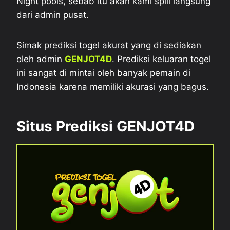
Night pools, sebab itu akan kami spill langsung
dari admin pusat.
Simak prediksi togel akurat yang di sediakan
oleh admin
GENJOT4D
. Prediksi keluaran togel
ini sangat di mintai oleh banyak pemain di
Indonesia karena memiliki akurasi yang bagus.
Situs Prediksi GENJOT4D