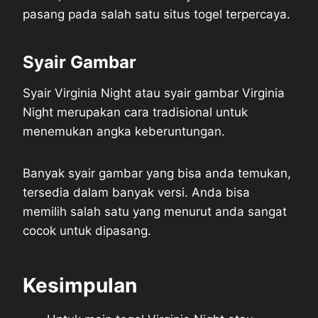
pasang pada salah satu situs togel terpercaya.
Syair Gambar
Syair Virginia Night atau syair gambar Virginia
Night merupakan cara tradisional untuk
menemukan angka keberuntungan.
Banyak syair gambar yang bisa anda temukan,
tersedia dalam banyak versi. Anda bisa
memilih salah satu yang menurut anda sangat
cocok untuk dipasang.
Kesimpulan