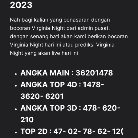
2023
Nah bagi kalian yang penasaran dengan
bocoran Virginia Night dari admin pusat,
dengan senang hati akan kami berikan bocoran
Virginia Night hari ini atau prediksi Virginia
Night yang akan live hari ini
ANGKA MAIN : 36201478
ANGKA TOP 4D : 1478-
3620- 6201
ANGKA TOP 3D : 478- 620-
21
0
TOP 2D : 47- 02- 78- 62- 12(