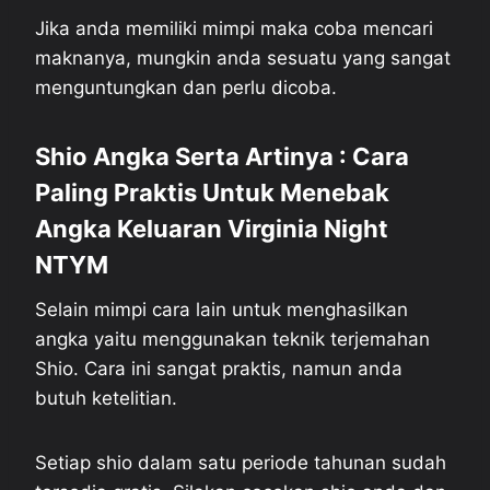
Jika anda memiliki mimpi maka coba mencari
maknanya, mungkin anda sesuatu yang sangat
menguntungkan dan perlu dicoba.
Shio Angka Serta Artinya : Cara
Paling Praktis Untuk Menebak
Angka Keluaran Virginia Night
NTYM
Selain mimpi cara lain untuk menghasilkan
angka yaitu menggunakan teknik terjemahan
Shio. Cara ini sangat praktis, namun anda
butuh ketelitian.
Setiap shio dalam satu periode tahunan sudah