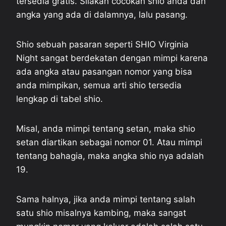
tersedia gratis. Silakan cocokan shio anda dan
angka yang ada di dalamnya, lalu pasang.
Shio sebuah pasaran seperti SHIO Virginia
Night sangat berdekatan dengan mimpi karena
ada angka atau pasangan nomor yang bisa
anda mimpikan, semua arti shio tersedia
lengkap di tabel shio.
Misal, anda mimpi tentang setan, maka shio
setan diartikan sebagai nomor 01. Atau mimpi
tentang bahagia, maka angka shio nya adalah
19.
Sama halnya, jika anda mimpi tentang salah
satu shio misalnya kambing, maka sangat