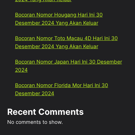
Bocoran Nomor Hougang Hari Ini 30
Desember 2024 Yang Akan Keluar
Bocoran Nomor Toto Macau 4D Hari Ini 30
Desember 2024 Yang Akan Keluar
Bocoran Nomor Japan Hari Ini 30 Desember
2024
Bocoran Nomor Florida Mor Hari Ini 30
Desember 2024
Recent Comments
No comments to show.