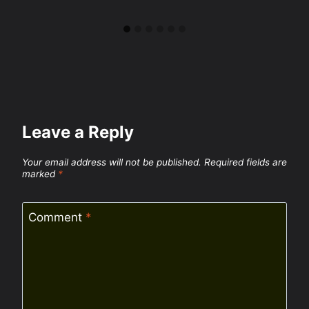
Leave a Reply
Your email address will not be published.
Required fields are
marked
*
Comment
*