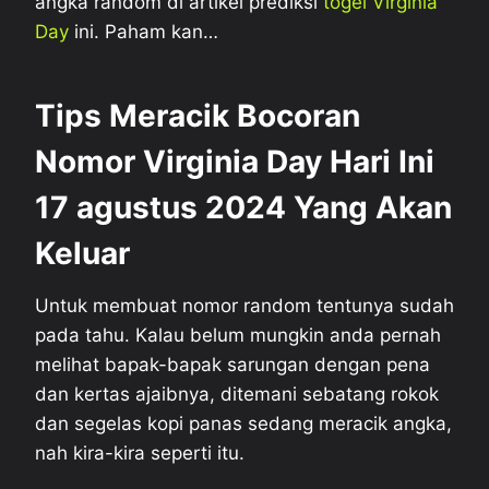
angka random di artikel prediksi
togel Virginia
Day
ini. Paham kan…
Tips Meracik Bocoran
Nomor Virginia Day Hari Ini
17 agustus 2024 Yang Akan
Keluar
Untuk membuat nomor random tentunya sudah
pada tahu. Kalau belum mungkin anda pernah
melihat bapak-bapak sarungan dengan pena
dan kertas ajaibnya, ditemani sebatang rokok
dan segelas kopi panas sedang meracik angka,
nah kira-kira seperti itu.