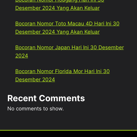
Desember 2024 Yang Akan Keluar
Bocoran Nomor Toto Macau 4D Hari Ini 30
Desember 2024 Yang Akan Keluar
Bocoran Nomor Japan Hari Ini 30 Desember
2024
Bocoran Nomor Florida Mor Hari Ini 30
Desember 2024
Recent Comments
No comments to show.