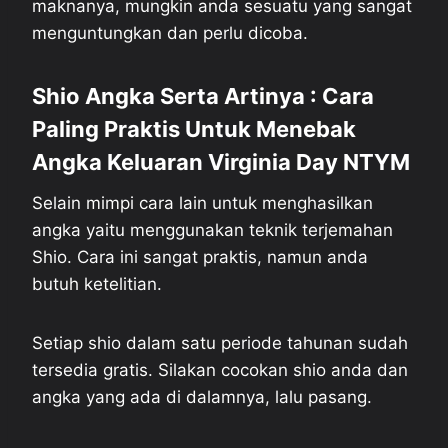
maknanya, mungkin anda sesuatu yang sangat
menguntungkan dan perlu dicoba.
Shio Angka Serta Artinya : Cara
Paling Praktis Untuk Menebak
Angka Keluaran Virginia Day NTYM
Selain mimpi cara lain untuk menghasilkan
angka yaitu menggunakan teknik terjemahan
Shio. Cara ini sangat praktis, namun anda
butuh ketelitian.
Setiap shio dalam satu periode tahunan sudah
tersedia gratis. Silakan cocokan shio anda dan
angka yang ada di dalamnya, lalu pasang.