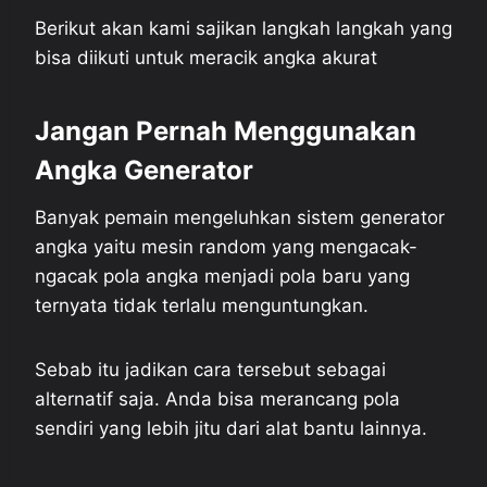
Berikut akan kami sajikan langkah langkah yang
bisa diikuti untuk meracik angka akurat
Jangan Pernah Menggunakan
Angka Generator
Banyak pemain mengeluhkan sistem generator
angka yaitu mesin random yang mengacak-
ngacak pola angka menjadi pola baru yang
ternyata tidak terlalu menguntungkan.
Sebab itu jadikan cara tersebut sebagai
alternatif saja. Anda bisa merancang pola
sendiri yang lebih jitu dari alat bantu lainnya.