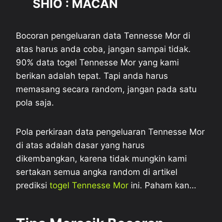
SHIO : MACAN
Bocoran pengeluaran data Tennesse Mor di
atas harus anda coba, jangan sampai tidak.
90% data togel Tennesse Mor yang kami
berikan adalah tepat. Tapi anda harus
memasang secara random, jangan pada satu
pola saja.
Pola perkiraan data pengeluaran Tennesse Mor
di atas adalah dasar yang harus
dikembangkan, karena tidak mungkin kami
sertakan semua angka random di artikel
prediksi
togel Tennesse Mor
ini. Paham kan…