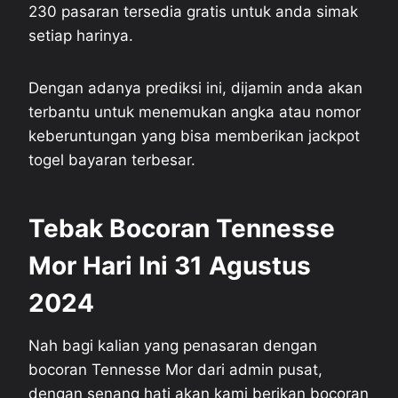
230 pasaran tersedia gratis untuk anda simak
setiap harinya.
Dengan adanya prediksi ini, dijamin anda akan
terbantu untuk menemukan angka atau nomor
keberuntungan yang bisa memberikan jackpot
togel bayaran terbesar.
Tebak Bocoran Tennesse
Mor Hari Ini 31 Agustus
2024
Nah bagi kalian yang penasaran dengan
bocoran Tennesse Mor dari admin pusat,
dengan senang hati akan kami berikan bocoran