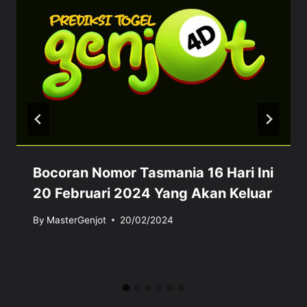
Bocoran Nomor Tasmania 16 Hari Ini
20 Februari 2024 Yang Akan Keluar
By
MasterGenjot
20/02/2024