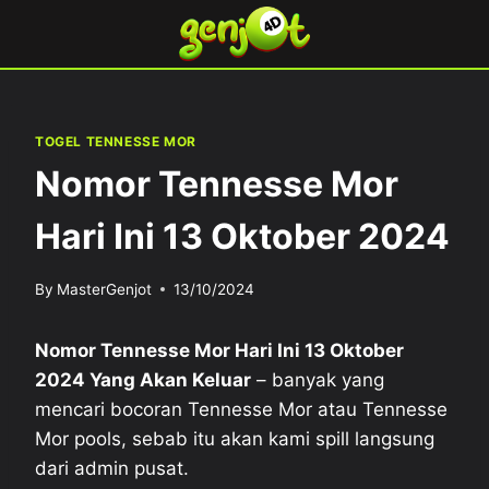
Skip
to
content
TOGEL TENNESSE MOR
Nomor Tennesse Mor
Hari Ini 13 Oktober 2024
By
MasterGenjot
13/10/2024
Nomor Tennesse Mor Hari Ini 13 Oktober
2024 Yang Akan Keluar
– banyak yang
mencari bocoran Tennesse Mor atau Tennesse
Mor pools, sebab itu akan kami spill langsung
dari admin pusat.