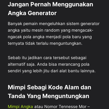
Jangan Pernah Menggunakan
Angka Generator
Banyak pemain mengeluhkan sistem generator
angka yaitu mesin random yang mengacak-
ngacak pola angka menjadi pola baru yang
ternyata tidak terlalu menguntungkan.
Sebab itu jadikan cara tersebut sebagai
alternatif saja. Anda bisa merancang pola
sendiri yang lebih jitu dari alat bantu lainnya.
Mimpi Sebagi Kode Alam dan
Tanda Yang Menguntungkan
Mimpi Angka
atau Nomor Tennesse Mor –