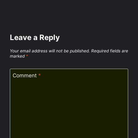
Leave a Reply
Your email address will not be published.
Required fields are
marked
*
Comment
*