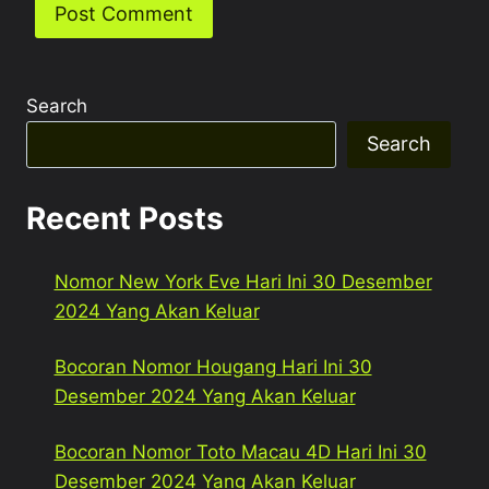
Search
Search
Recent Posts
Nomor New York Eve Hari Ini 30 Desember
2024 Yang Akan Keluar
Bocoran Nomor Hougang Hari Ini 30
Desember 2024 Yang Akan Keluar
Bocoran Nomor Toto Macau 4D Hari Ini 30
Desember 2024 Yang Akan Keluar