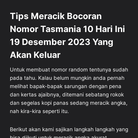
Tips Meracik Bocoran
Nomor Tasmania 10 Hari Ini
19 Desember 2023 Yang
Akan Keluar
Untuk membuat nomor random tentunya sudah
pada tahu. Kalau belum mungkin anda pernah
melihat bapak-bapak sarungan dengan pena
dan kertas ajaibnya, ditemani sebatang rokok
dan segelas kopi panas sedang meracik angka,
nah kira-kira seperti itu.
Berikut akan kami sajikan langkah langkah yang
bisa diikuti untuk meracik angka akurat