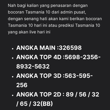
Nah bagi kalian yang penasaran dengan
bocoran Tasmania 10 dari admin pusat,
dengan senang hati akan kami berikan bocoran
Tasmania 10 hari ini atau prediksi Tasmania 10
yang akan live hari ini
ANGKA MAIN :326598
ANGKA TOP 4D :5698-2356-
8932-5632
ANGKA TOP 3D :563-595-
256
ANGKA TOP 2D : 89 / 56 / 32
/ 65 / 32(BB)