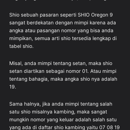
Shio sebuah pasaran seperti SHIO Oregon 9
sangat berdekatan dengan mimpi karena ada
angka atau pasangan nomor yang bisa anda
mimpikan, semua arti shio tersedia lengkap di
tabel shio.
Misal, anda mimpi tentang setan, maka shio
setan diartikan sebagai nomor 01. Atau mimpi
tentang bahagia, maka angka shio nya adalah
19.
Sama halnya, jika anda mimpi tentang salah
satu shio misalnya kambing, maka sangat
mungkin nomor yang keluar adalah salah satu
yang ada di daftar shio kambing yaitu 07 08 19