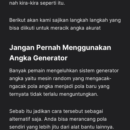
nah kira-kira seperti itu.
Berikut akan kami sajikan langkah langkah yang
bisa diikuti untuk meracik angka akurat
Jangan Pernah Menggunakan
Angka Generator
Banyak pemain mengeluhkan sistem generator
angka yaitu mesin random yang mengacak-
ngacak pola angka menjadi pola baru yang
ternyata tidak terlalu menguntungkan.
Sebab itu jadikan cara tersebut sebagai
alternatif saja. Anda bisa merancang pola
sendiri yang lebih jitu dari alat bantu lainnya.