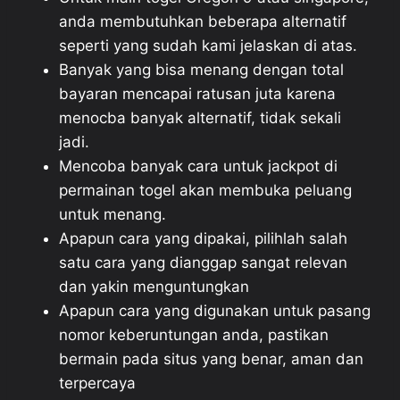
anda membutuhkan beberapa alternatif
seperti yang sudah kami jelaskan di atas.
Banyak yang bisa menang dengan total
bayaran mencapai ratusan juta karena
menocba banyak alternatif, tidak sekali
jadi.
Mencoba banyak cara untuk jackpot di
permainan togel akan membuka peluang
untuk menang.
Apapun cara yang dipakai, pilihlah salah
satu cara yang dianggap sangat relevan
dan yakin menguntungkan
Apapun cara yang digunakan untuk pasang
nomor keberuntungan anda, pastikan
bermain pada situs yang benar, aman dan
terpercaya