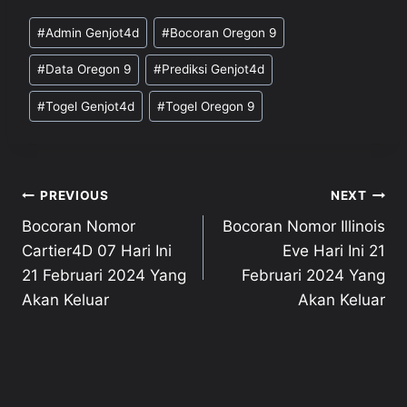
Post
#
Admin Genjot4d
#
Bocoran Oregon 9
Tags:
#
Data Oregon 9
#
Prediksi Genjot4d
#
Togel Genjot4d
#
Togel Oregon 9
Post
PREVIOUS
NEXT
Bocoran Nomor
Bocoran Nomor Illinois
navigation
Cartier4D 07 Hari Ini
Eve Hari Ini 21
21 Februari 2024 Yang
Februari 2024 Yang
Akan Keluar
Akan Keluar