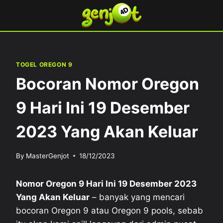
Skip
to
content
TOGEL OREGON 9
Bocoran Nomor Oregon
9 Hari Ini 19 Desember
2023 Yang Akan Keluar
By
MasterGenjot
18/12/2023
Nomor Oregon 9 Hari Ini 19 Desember 2023
Yang Akan Keluar
– banyak yang mencari
bocoran Oregon 9 atau Oregon 9 pools, sebab