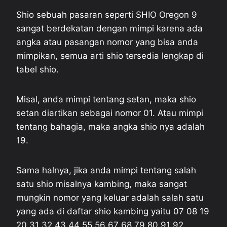
Shio sebuah pasaran seperti SHIO Oregon 9
sangat berdekatan dengan mimpi karena ada
angka atau pasangan nomor yang bisa anda
mimpikan, semua arti shio tersedia lengkap di
tabel shio.
Misal, anda mimpi tentang setan, maka shio
setan diartikan sebagai nomor 01. Atau mimpi
tentang bahagia, maka angka shio nya adalah
19.
Sama halnya, jika anda mimpi tentang salah
satu shio misalnya kambing, maka sangat
mungkin nomor yang keluar adalah salah satu
yang ada di daftar shio kambing yaitu 07 08 19
20 31 32 43 44 55 56 67 68 79 80 91 92.