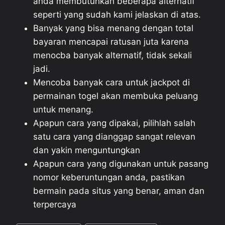
anda membutuhkan beberapa alternatif
seperti yang sudah kami jelaskan di atas.
Banyak yang bisa menang dengan total
bayaran mencapai ratusan juta karena
menocba banyak alternatif, tidak sekali
jadi.
Mencoba banyak cara untuk jackpot di
permainan togel akan membuka peluang
untuk menang.
Apapun cara yang dipakai, pilihlah salah
satu cara yang dianggap sangat relevan
dan yakin menguntungkan
Apapun cara yang digunakan untuk pasang
nomor keberuntungan anda, pastikan
bermain pada situs yang benar, aman dan
terpercaya