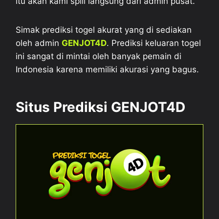
itu akan kami spill langsung dari admin pusat.
Simak prediksi togel akurat yang di sediakan
oleh admin
GENJOT4D
. Prediksi keluaran togel
ini sangat di mintai oleh banyak pemain di
Indonesia karena memiliki akurasi yang bagus.
Situs Prediksi GENJOT4D