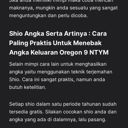
Jika anda memiliki mimpi maka coba mencari
maknanya, mungkin anda sesuatu yang sangat
menguntungkan dan perlu dicoba.
Shio Angka Serta Artinya : Cara
Paling Praktis Untuk Menebak
Angka Keluaran Oregon 9 NTYM
Selain mimpi cara lain untuk menghasilkan
angka yaitu menggunakan teknik terjemahan
Shio. Cara ini sangat praktis, namun anda
butuh ketelitian.
Setiap shio dalam satu periode tahunan sudah
tersedia gratis. Silakan cocokan shio anda dan
angka yang ada di dalamnya, lalu pasang.