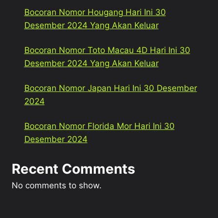
Bocoran Nomor Hougang Hari Ini 30
Desember 2024 Yang Akan Keluar
Bocoran Nomor Toto Macau 4D Hari Ini 30
Desember 2024 Yang Akan Keluar
Bocoran Nomor Japan Hari Ini 30 Desember
2024
Bocoran Nomor Florida Mor Hari Ini 30
Desember 2024
Recent Comments
No comments to show.