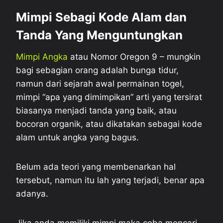
Mimpi Sebagi Kode Alam dan
Tanda Yang Menguntungkan
Mimpi Angka
atau Nomor Oregon 9 – mungkin
bagi sebagian orang adalah bunga tidur,
namun dari sejarah awal permainan togel,
mimpi “apa yang dimimpikan” arti yang tersirat
biasanya menjadi tanda yang baik, atau
bocoran organik, atau dikatakan sebagai kode
alam untuk angka yang bagus.
Belum ada teori yang membenarkan hal
tersebut, namun itu lah yang terjadi, benar apa
adanya.