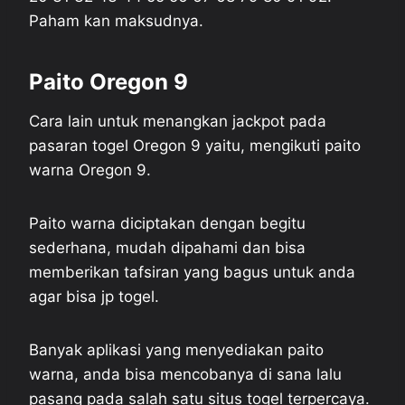
Paham kan maksudnya.
Paito Oregon 9
Cara lain untuk menangkan jackpot pada
pasaran togel Oregon 9 yaitu, mengikuti paito
warna Oregon 9.
Paito warna diciptakan dengan begitu
sederhana, mudah dipahami dan bisa
memberikan tafsiran yang bagus untuk anda
agar bisa jp togel.
Banyak aplikasi yang menyediakan paito
warna, anda bisa mencobanya di sana lalu
pasang pada salah satu situs togel terpercaya.