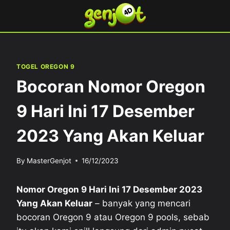
Skip
to
content
TOGEL OREGON 9
Bocoran Nomor Oregon
9 Hari Ini 17 Desember
2023 Yang Akan Keluar
By
MasterGenjot
16/12/2023
Nomor Oregon 9 Hari Ini 17 Desember 2023
Yang Akan Keluar
– banyak yang mencari
bocoran Oregon 9 atau Oregon 9 pools, sebab