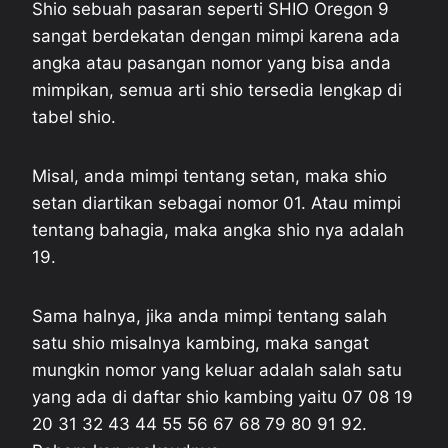
Shio sebuah pasaran seperti SHIO Oregon 9
sangat berdekatan dengan mimpi karena ada
angka atau pasangan nomor yang bisa anda
mimpikan, semua arti shio tersedia lengkap di
tabel shio.
Misal, anda mimpi tentang setan, maka shio
setan diartikan sebagai nomor 01. Atau mimpi
tentang bahagia, maka angka shio nya adalah
19.
Sama halnya, jika anda mimpi tentang salah
satu shio misalnya kambing, maka sangat
mungkin nomor yang keluar adalah salah satu
yang ada di daftar shio kambing yaitu 07 08 19
20 31 32 43 44 55 56 67 68 79 80 91 92.