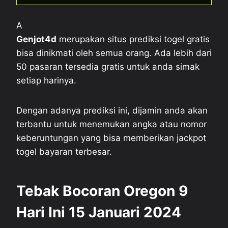
A
Genjot4d
merupakan situs prediksi togel gratis
bisa dinikmati oleh semua orang. Ada lebih dari
50 pasaran tersedia gratis untuk anda simak
setiap harinya.
Dengan adanya prediksi ini, dijamin anda akan
terbantu untuk menemukan angka atau nomor
keberuntungan yang bisa memberikan jackpot
togel bayaran terbesar.
Tebak Bocoran Oregon 9
Hari Ini 15 Januari 2024