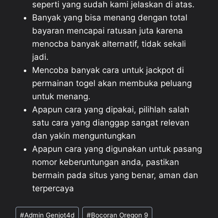
seperti yang sudah kami jelaskan di atas.
Banyak yang bisa menang dengan total
bayaran mencapai ratusan juta karena
menocba banyak alternatif, tidak sekali
jadi.
Mencoba banyak cara untuk jackpot di
permainan togel akan membuka peluang
untuk menang.
Apapun cara yang dipakai, pilihlah salah
satu cara yang dianggap sangat relevan
dan yakin menguntungkan
Apapun cara yang digunakan untuk pasang
nomor keberuntungan anda, pastikan
bermain pada situs yang benar, aman dan
terpercaya
Post
#
Admin Genjot4d
#
Bocoran Oregon 9