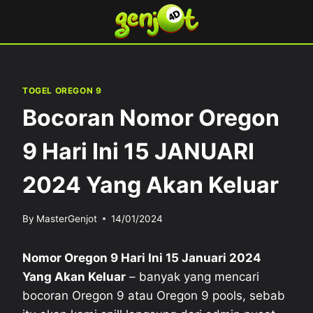
Skip
to
content
TOGEL OREGON 9
Bocoran Nomor Oregon
9 Hari Ini 15 JANUARI
2024 Yang Akan Keluar
By
MasterGenjot
14/01/2024
Nomor Oregon 9 Hari Ini 15 Januari 2024
Yang Akan Keluar
– banyak yang mencari
bocoran Oregon 9 atau Oregon 9 pools, sebab