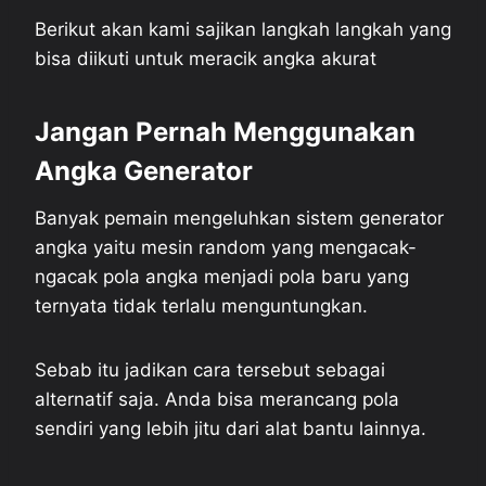
Berikut akan kami sajikan langkah langkah yang
bisa diikuti untuk meracik angka akurat
Jangan Pernah Menggunakan
Angka Generator
Banyak pemain mengeluhkan sistem generator
angka yaitu mesin random yang mengacak-
ngacak pola angka menjadi pola baru yang
ternyata tidak terlalu menguntungkan.
Sebab itu jadikan cara tersebut sebagai
alternatif saja. Anda bisa merancang pola
sendiri yang lebih jitu dari alat bantu lainnya.