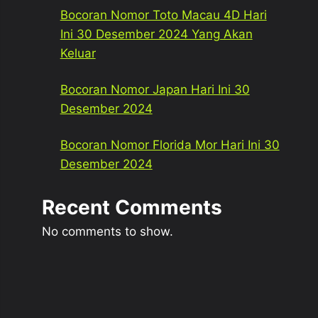
Bocoran Nomor Toto Macau 4D Hari
Ini 30 Desember 2024 Yang Akan
Keluar
Bocoran Nomor Japan Hari Ini 30
Desember 2024
Bocoran Nomor Florida Mor Hari Ini 30
Desember 2024
Recent Comments
No comments to show.