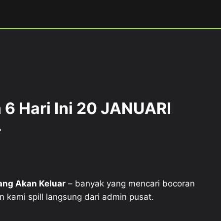
6 Hari Ini 20 JANUARI
r
ang Akan Keluar
– banyak yang mencari bocoran
 kami spill langsung dari admin pusat.