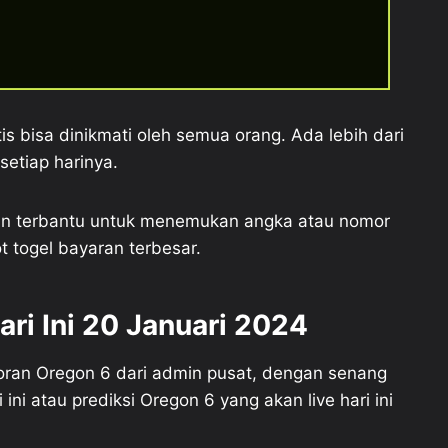
is bisa dinikmati oleh semua orang. Ada lebih dari
setiap harinya.
kan terbantu untuk menemukan angka atau nomor
 togel bayaran terbesar.
ri Ini
20 Januari 2024
oran Oregon 6 dari admin pusat, dengan senang
ini atau prediksi Oregon 6 yang akan live hari ini