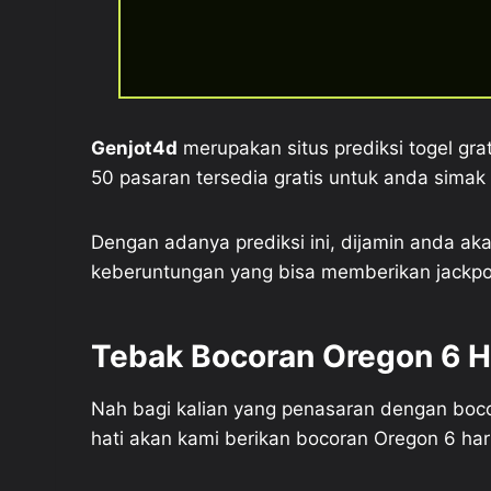
Genjot4d
merupakan situs prediksi togel grat
50 pasaran tersedia gratis untuk anda simak 
Dengan adanya prediksi ini, dijamin anda a
keberuntungan yang bisa memberikan jackpot
Tebak Bocoran Oregon 6 Ha
Nah bagi kalian yang penasaran dengan boc
hati akan kami berikan bocoran Oregon 6 hari 