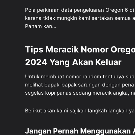
Pola perkiraan data pengeluaran Oregon 6 d
karena tidak mungkin kami sertakan semua a
Paham kan…
Tips Meracik
Nomor Oregon
2024 Yang Akan Keluar
Untuk membuat nomor random tentunya suda
melihat bapak-bapak sarungan dengan pena d
segelas kopi panas sedang meracik angka, nah 
Berikut akan kami sajikan langkah langkah ya
Jangan Pernah Menggunakan 