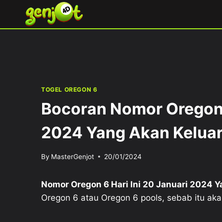
Skip
to
content
TOGEL OREGON 6
Bocoran Nomor Oregon 
2024 Yang Akan Kelua
By
MasterGenjot
20/01/2024
Nomor Oregon 6 Hari Ini 20 Januari 2024 Y
Oregon 6 atau Oregon 6 pools, sebab itu akan