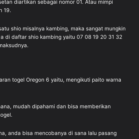
setan diartikan sebagai nomor 01. Atau mimpi
h 19.
 satu shio misalnya kambing, maka sangat mungkin
a di daftar shio kambing yaitu 07 08 19 20 31 32
 maksudnya.
ran togel Oregon 6 yaitu, mengikuti paito warna
rhana, mudah dipahami dan bisa memberikan
ogel.
na, anda bisa mencobanya di sana lalu pasang