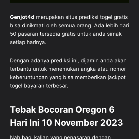
Genjot4d
merupakan situs prediksi togel gratis
bisa dinikmati oleh semua orang. Ada lebih dari
50 pasaran tersedia gratis untuk anda simak
setiap harinya.
Dengan adanya prediksi ini, dijamin anda akan
terbantu untuk menemukan angka atau nomor
keberuntungan yang bisa memberikan jackpot
togel bayaran terbesar.
Tebak Bocoran Oregon 6
Hari Ini 10 November 2023
Nah bagi kalian yang penasaran dengan