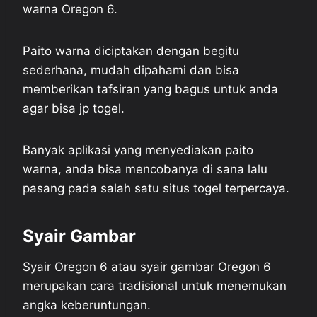
warna Oregon 6.
Paito warna diciptakan dengan begitu
sederhana, mudah dipahami dan bisa
memberikan tafsiran yang bagus untuk anda
agar bisa jp togel.
Banyak aplikasi yang menyediakan paito
warna, anda bisa mencobanya di sana lalu
pasang pada salah satu situs togel terpercaya.
Syair Gambar
Syair Oregon 6 atau syair gambar Oregon 6
merupakan cara tradisional untuk menemukan
angka keberuntungan.