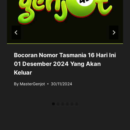
Bocoran Nomor Tasmania 16 Hari Ini
01 Desember 2024 Yang Akan
Keluar
By
MasterGenjot
30/11/2024