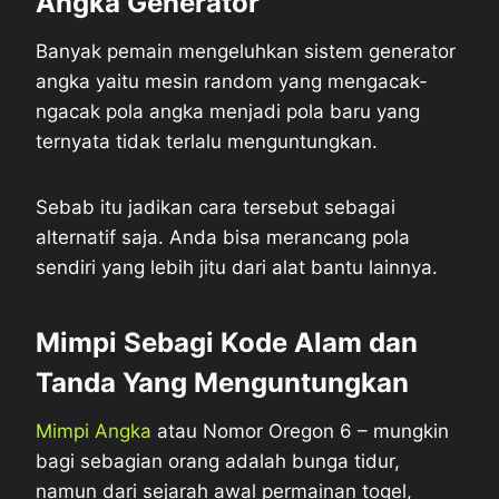
Angka Generator
Banyak pemain mengeluhkan sistem generator
angka yaitu mesin random yang mengacak-
ngacak pola angka menjadi pola baru yang
ternyata tidak terlalu menguntungkan.
Sebab itu jadikan cara tersebut sebagai
alternatif saja. Anda bisa merancang pola
sendiri yang lebih jitu dari alat bantu lainnya.
Mimpi Sebagi Kode Alam dan
Tanda Yang Menguntungkan
Mimpi Angka
atau Nomor Oregon 6 – mungkin
bagi sebagian orang adalah bunga tidur,
namun dari sejarah awal permainan togel,