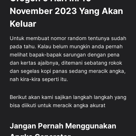
November 2023 Yang Akan
Keluar
Untuk membuat nomor random tentunya sudah
pada tahu. Kalau belum mungkin anda pernah
melihat bapak-bapak sarungan dengan pena
dan kertas ajaibnya, ditemani sebatang rokok
dan segelas kopi panas sedang meracik angka,
nah kira-kira seperti itu.
Berikut akan kami sajikan langkah langkah yang
bisa diikuti untuk meracik angka akurat
Jangan Pernah Menggunakan