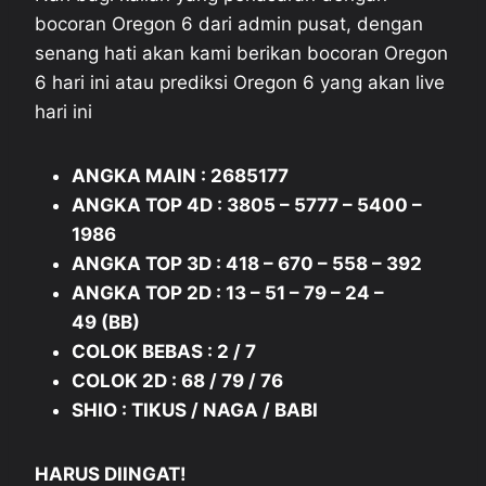
bocoran Oregon 6 dari admin pusat, dengan
senang hati akan kami berikan bocoran Oregon
6 hari ini atau prediksi Oregon 6 yang akan live
hari ini
ANGKA MAIN :
2685177
ANGKA TOP 4D :
3805 – 5777 – 5400 –
1986
ANGKA TOP 3D :
418 – 670 – 558 – 392
ANGKA TOP 2D :
13 – 51 – 79 – 24 –
49
(BB)
COLOK BEBAS :
2 / 7
COLOK 2D :
68 / 79 / 76
SHIO :
TIKUS / NAGA / BABI
HARUS DIINGAT!