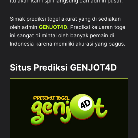
itu akan kami spill langsung dari admin pusat.
Simak prediksi togel akurat yang di sediakan
oleh admin
GENJOT4D
. Prediksi keluaran togel
ini sangat di mintai oleh banyak pemain di
Indonesia karena memiliki akurasi yang bagus.
Situs Prediksi GENJOT4D