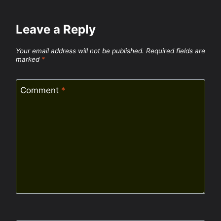
Leave a Reply
Your email address will not be published.
Required fields are
marked
*
Comment
*