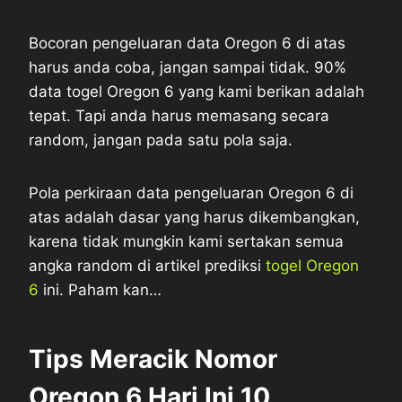
Bocoran pengeluaran data Oregon 6 di atas
harus anda coba, jangan sampai tidak. 90%
data togel Oregon 6 yang kami berikan adalah
tepat. Tapi anda harus memasang secara
random, jangan pada satu pola saja.
Pola perkiraan data pengeluaran Oregon 6 di
atas adalah dasar yang harus dikembangkan,
karena tidak mungkin kami sertakan semua
angka random di artikel prediksi
togel Oregon
6
ini. Paham kan…
Tips Meracik
Nomor
Oregon 6 Hari Ini 10