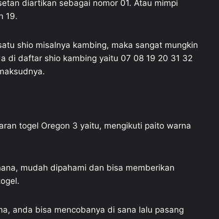
setan diartikan sebagai nomor 01. Atau mimpi
h 19.
 satu shio misalnya kambing, maka sangat mungkin
a di daftar shio kambing yaitu 07 08 19 20 31 32
 maksudnya.
ran togel Oregon 3 yaitu, mengikuti paito warna
rhana, mudah dipahami dan bisa memberikan
ogel.
na, anda bisa mencobanya di sana lalu pasang