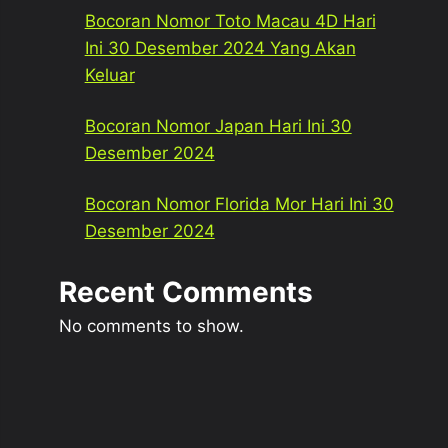
Bocoran Nomor Toto Macau 4D Hari
Ini 30 Desember 2024 Yang Akan
Keluar
Bocoran Nomor Japan Hari Ini 30
Desember 2024
Bocoran Nomor Florida Mor Hari Ini 30
Desember 2024
Recent Comments
No comments to show.