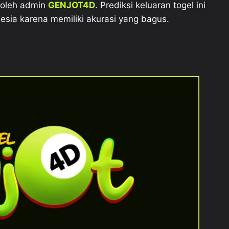
n oleh admin
GENJOT4D
. Prediksi keluaran togel ini
esia karena memiliki akurasi yang bagus.