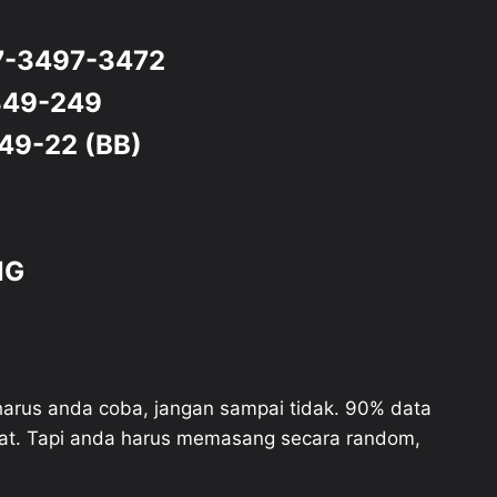
7
-3497-3472
349-249
-49-22
(BB)
NG
harus anda coba, jangan sampai tidak. 90% data
pat. Tapi anda harus memasang secara random,