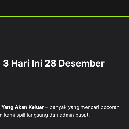
3 Hari Ini 28 Desember
r
 Yang Akan Keluar
– banyak yang mencari bocoran
 kami spill langsung dari admin pusat.