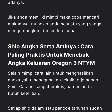
adanya.
Jika anda memiliki mimpi maka coba mencari
maknanya, mungkin anda sesuatu yang sangat
menguntungkan dan perlu dicoba.
Shio Angka Serta Artinya : Cara
Paling Praktis Untuk Menebak
Angka Keluaran Oregon 3 NTYM
Selain mimpi cara lain untuk menghasilkan
angka yaitu menggunakan teknik terjemahan
Shio. Cara ini sangat praktis, namun anda
butuh ketelitian.
Setiap shio dalam satu periode tahunan sudah