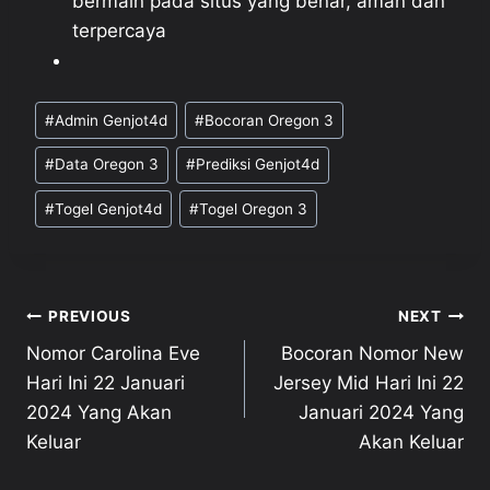
bermain pada situs yang benar, aman dan
terpercaya
Post
#
Admin Genjot4d
#
Bocoran Oregon 3
Tags:
#
Data Oregon 3
#
Prediksi Genjot4d
#
Togel Genjot4d
#
Togel Oregon 3
Post
PREVIOUS
NEXT
Nomor Carolina Eve
Bocoran Nomor New
navigation
Hari Ini 22 Januari
Jersey Mid Hari Ini 22
2024 Yang Akan
Januari 2024 Yang
Keluar
Akan Keluar