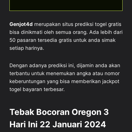
Genjot4d
merupakan situs prediksi togel gratis
bisa dinikmati oleh semua orang. Ada lebih dari
50 pasaran tersedia gratis untuk anda simak
setiap harinya.
Dengan adanya prediksi ini, dijamin anda akan
terbantu untuk menemukan angka atau nomor
keberuntungan yang bisa memberikan jackpot
togel bayaran terbesar.
Tebak Bocoran Oregon 3
Hari Ini 22 Januari 2024