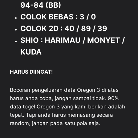
94-84
(BB)
COLOK BEBAS : 3
/ 0
COLOK 2D : 40
/ 89 / 39
SHIO : HARIMAU / MONYET /
KUDA
HARUS DIINGAT!
Bocoran pengeluaran data Oregon 3 di atas
harus anda coba, jangan sampai tidak. 90%
data togel Oregon 3 yang kami berikan adalah
tepat. Tapi anda harus memasang secara
random, jangan pada satu pola saja.