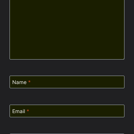
Name
*
Email
*