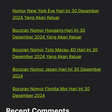
Nomor New York Eve Hari Ini 30 Desember
2024 Yang Akan Keluar
Bocoran Nomor Hougang Hari Ini 30
Desember 2024 Yang Akan Keluar
Bocoran Nomor Toto Macau 4D Hari Ini 30
Desember 2024 Yang Akan Keluar
Bocoran Nomor Japan Hari Ini 30 Desember
2024
Bocoran Nomor Florida Mor Hari Ini 30
Desember 2024
Recent Comments