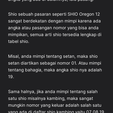
Shio sebuah pasaran seperti SHIO Oregon 12
sangat berdekatan dengan mimpi karena ada
angka atau pasangan nomor yang bisa anda
mimpikan, semua arti shio tersedia lengkap di
tabel shio.
Misal, anda mimpi tentang setan, maka shio
setan diartikan sebagai nomor 01. Atau mimpi
tentang bahagia, maka angka shio nya adalah
19.
Sama halnya, jika anda mimpi tentang salah
satu shio misalnya kambing, maka sangat
mungkin nomor yang keluar adalah salah satu
yang ada di daftar shio kambing yaitu 07 08 19