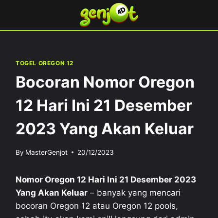
Skip
to
content
TOGEL OREGON 12
Bocoran Nomor Oregon
12 Hari Ini 21 Desember
2023 Yang Akan Keluar
By
MasterGenjot
20/12/2023
Nomor Oregon 12 Hari Ini 21 Desember 2023
Yang Akan Keluar
– banyak yang mencari
bocoran Oregon 12 atau Oregon 12 pools,