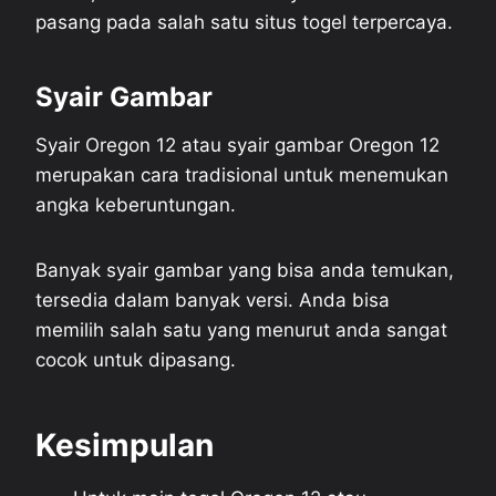
pasang pada salah satu situs togel terpercaya.
Syair Gambar
Syair Oregon 12 atau syair gambar Oregon 12
merupakan cara tradisional untuk menemukan
angka keberuntungan.
Banyak syair gambar yang bisa anda temukan,
tersedia dalam banyak versi. Anda bisa
memilih salah satu yang menurut anda sangat
cocok untuk dipasang.
Kesimpulan