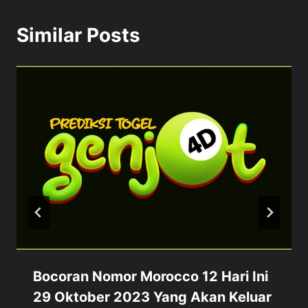
Similar Posts
Bocoran Nomor Morocco 12 Hari Ini
29 Oktober 2023 Yang Akan Keluar