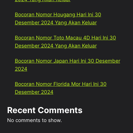
Bocoran Nomor Hougang Hari Ini 30
Desember 2024 Yang Akan Keluar
Bocoran Nomor Toto Macau 4D Hari Ini 30
Desember 2024 Yang Akan Keluar
Bocoran Nomor Japan Hari Ini 30 Desember
2024
Bocoran Nomor Florida Mor Hari Ini 30
Desember 2024
Recent Comments
No comments to show.