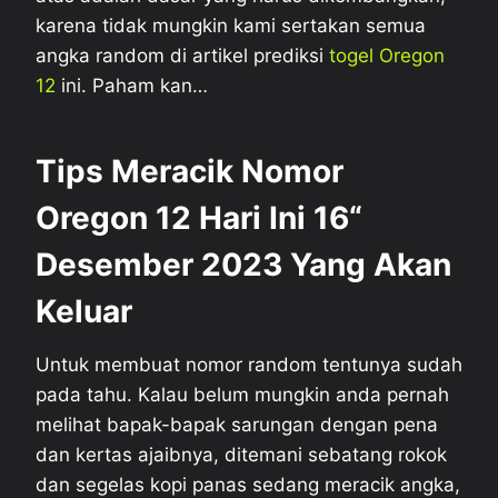
karena tidak mungkin kami sertakan semua
angka random di artikel prediksi
togel Oregon
12
ini. Paham kan…
Tips Meracik
Nomor
Oregon 12 Hari Ini 16“
Desember 2023 Yang Akan
Keluar
Untuk membuat nomor random tentunya sudah
pada tahu. Kalau belum mungkin anda pernah
melihat bapak-bapak sarungan dengan pena
dan kertas ajaibnya, ditemani sebatang rokok
dan segelas kopi panas sedang meracik angka,