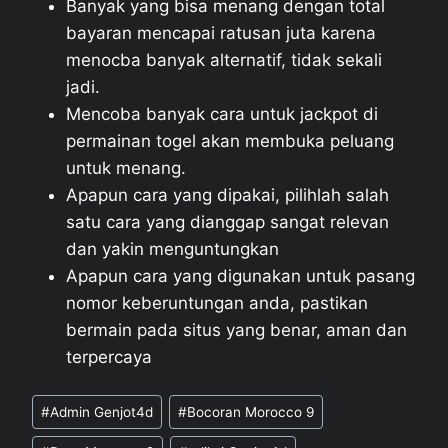
Banyak yang bisa menang dengan total
bayaran mencapai ratusan juta karena
menocba banyak alternatif, tidak sekali
jadi.
Mencoba banyak cara untuk jackpot di
permainan togel akan membuka peluang
untuk menang.
Apapun cara yang dipakai, pilihlah salah
satu cara yang dianggap sangat relevan
dan yakin menguntungkan
Apapun cara yang digunakan untuk pasang
nomor keberuntungan anda, pastikan
bermain pada situs yang benar, aman dan
terpercaya
Post
#
Admin Genjot4d
#
Bocoran Morocco 9
Tags: