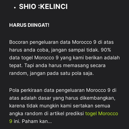
SHIO :KELINCI
HARUS DIINGAT!
Bocoran pengeluaran data Morocco 9 di atas
harus anda coba, jangan sampai tidak. 90%
data togel Morocco 9 yang kami berikan adalah
tepat. Tapi anda harus memasang secara
random, jangan pada satu pola saja.
Pola perkiraan data pengeluaran Morocco 9 di
atas adalah dasar yang harus dikembangkan,
karena tidak mungkin kami sertakan semua
angka random di artikel prediksi
togel Morocco
9
ini. Paham kan…