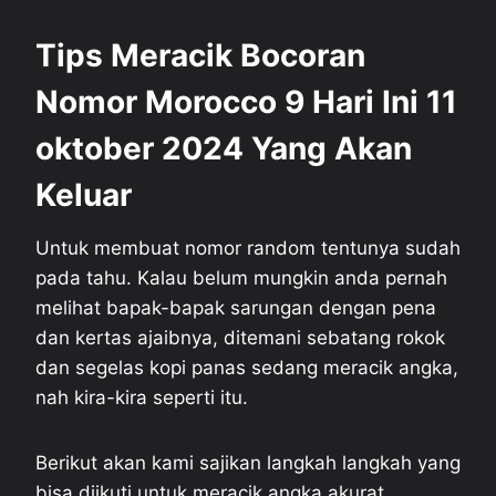
Tips Meracik Bocoran
Nomor Morocco 9 Hari Ini 11
oktober 2024 Yang Akan
Keluar
Untuk membuat nomor random tentunya sudah
pada tahu. Kalau belum mungkin anda pernah
melihat bapak-bapak sarungan dengan pena
dan kertas ajaibnya, ditemani sebatang rokok
dan segelas kopi panas sedang meracik angka,
nah kira-kira seperti itu.
Berikut akan kami sajikan langkah langkah yang
bisa diikuti untuk meracik angka akurat