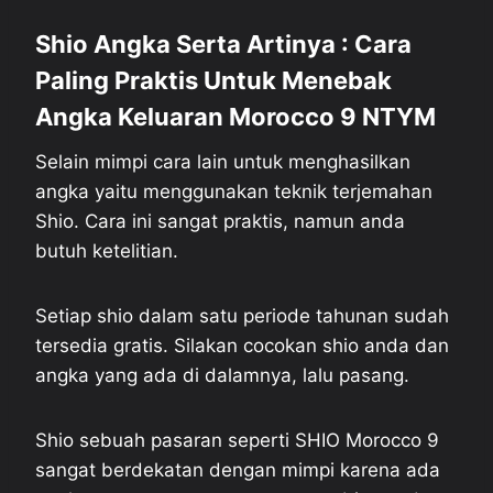
Shio Angka Serta Artinya : Cara
Paling Praktis Untuk Menebak
Angka Keluaran Morocco 9 NTYM
Selain mimpi cara lain untuk menghasilkan
angka yaitu menggunakan teknik terjemahan
Shio. Cara ini sangat praktis, namun anda
butuh ketelitian.
Setiap shio dalam satu periode tahunan sudah
tersedia gratis. Silakan cocokan shio anda dan
angka yang ada di dalamnya, lalu pasang.
Shio sebuah pasaran seperti SHIO Morocco 9
sangat berdekatan dengan mimpi karena ada