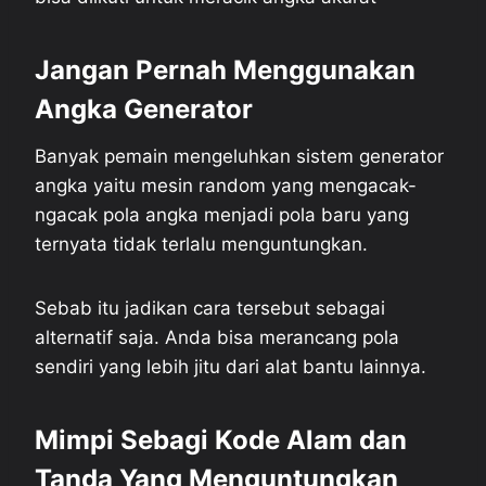
Jangan Pernah Menggunakan
Angka Generator
Banyak pemain mengeluhkan sistem generator
angka yaitu mesin random yang mengacak-
ngacak pola angka menjadi pola baru yang
ternyata tidak terlalu menguntungkan.
Sebab itu jadikan cara tersebut sebagai
alternatif saja. Anda bisa merancang pola
sendiri yang lebih jitu dari alat bantu lainnya.
Mimpi Sebagi Kode Alam dan
Tanda Yang Menguntungkan