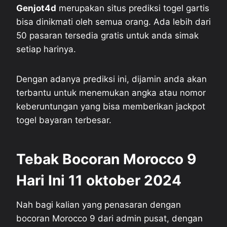
Genjot4d
merupakan situs prediksi togel gartis
bisa dinikmati oleh semua orang. Ada lebih dari
50 pasaran tersedia gratis untuk anda simak
setiap harinya.
Dengan adanya prediksi ini, dijamin anda akan
terbantu untuk menemukan angka atau nomor
keberuntungan yang bisa memberikan jackpot
togel bayaran terbesar.
Tebak Bocoran Morocco 9
Hari Ini 11 oktober 2024
Nah bagi kalian yang penasaran dengan
bocoran Morocco 9 dari admin pusat, dengan